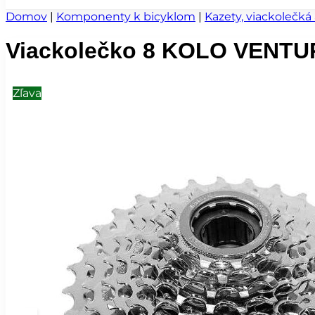
Domov
|
Komponenty k bicyklom
|
Kazety, viackolečká
Viackolečko 8 KOLO VENTUR
Zľava