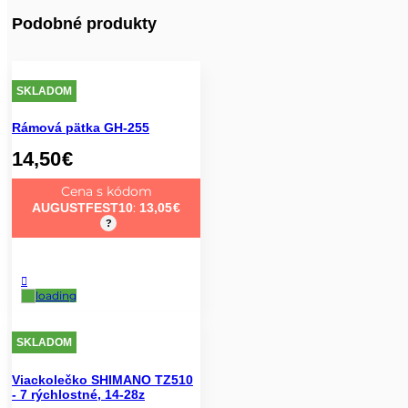
Podobné produkty
SKLADOM
Rámová pätka GH-255
14,50
€
Cena s kódom
:
AUGUSTFEST10
13,05
€
?
SKLADOM
Viackolečko SHIMANO TZ510
- 7 rýchlostné, 14-28z