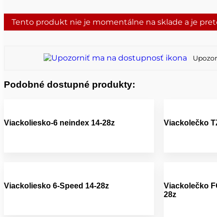
Tento produkt nie je momentálne na sklade a je pre
Upozor
Podobné dostupné produkty:
Viackoliesko-6 neindex 14-28z
Viackolečko T
Viackoliesko 6-Speed 14-28z
Viackolečko F
28z