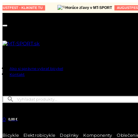
Horúce zľavy v MT-SPORT
ST - KLIKNITE TU
AUGUSTFEST - KLI
Ako si správne vybrať bicykel
Kontakt
0
0,00 €
Bicykle
Elektrobicykle
Doplnky
Komponenty
Oblečeni