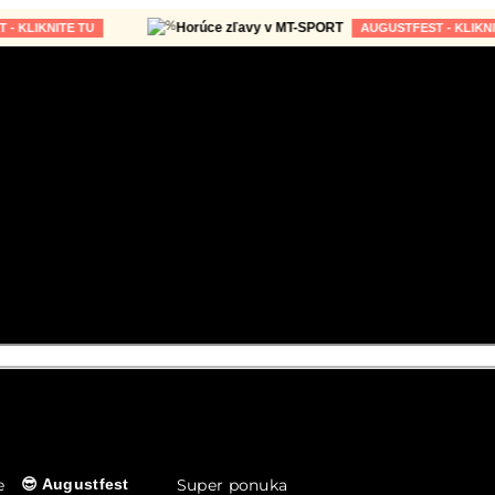
Horúce zľavy v MT-SPORT
KNITE TU
AUGUSTFEST - KLIKNITE TU
e
Super ponuka
😎 Augustfest