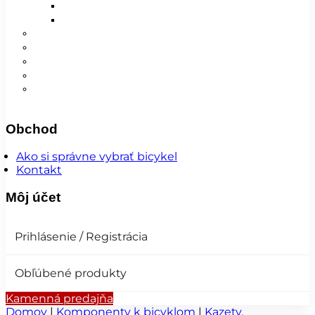
Detské
Pánske/UNI
😎 Augustfest
Super ponuka
Návleky
Nohavice
Vesty
Šatky a čiapky
Plášte na bicykel
Obchod
Ako si správne vybrať bicykel
Kontakt
Môj účet
Prihlásenie / Registrácia
Obľúbené produkty
Kamenná predajňa
Domov
|
Komponenty k bicyklom
|
Kazety,