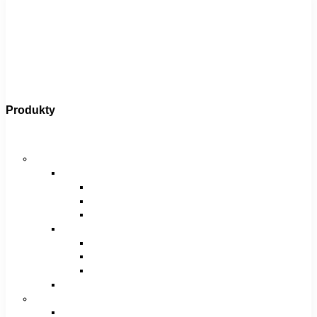
Produkty
Bicykle
Horské bicykle
Pánske
29″
27,5″
26″
Dámske
29″
27,5″
26″
Juniorské / chlapčenské / dievčenské
Krosové bicykle
Pánske