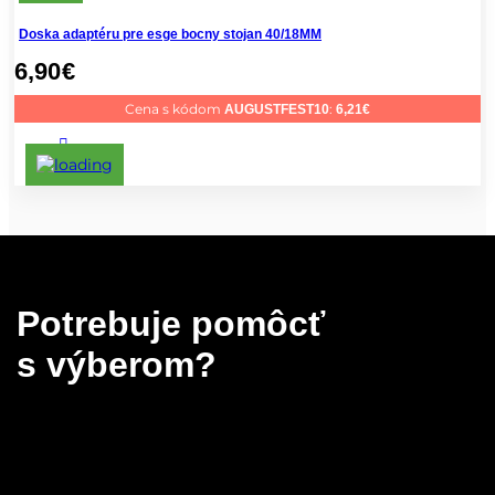
Doska adaptéru pre esge bocny stojan 40/18MM
6,90
€
Cena s kódom
:
AUGUSTFEST10
6,21
€
Potrebuje pomôcť
s výberom?