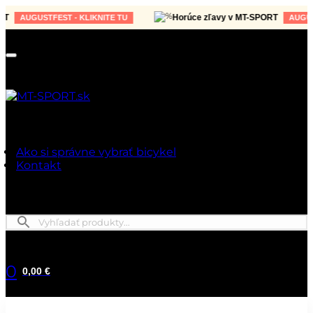
Horúce zľavy v MT-SPORT
AUGUSTFEST - KLIKNITE TU
AUGUSTFE
Ako si správne vybrať bicykel
Kontakt
0
0,00 €