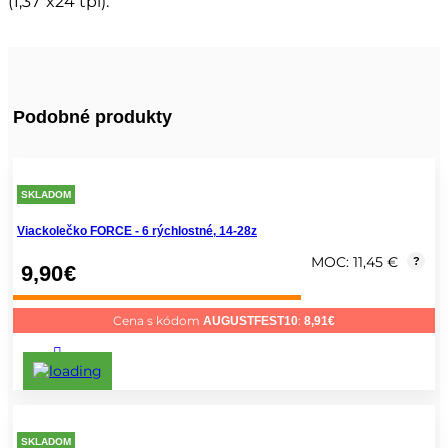
(1,37″x24 tpi).
Podobné produkty
SKLADOM
Viackolečko FORCE - 6 rýchlostné, 14-28z
MOC: 11,45 €
?
9,90
€
Cena s kódom
:
AUGUSTFEST10
8,91
€
SKLADOM