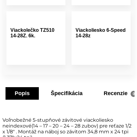
Viackolečko TZ510
Viackoliesko 6-Speed
14-28Z. 6k.
14-28z
Popis
Špecifikácia
Recenzie
0
Voľnobežné 5-stupňové závitové viackoliesko
neindexové(14 – 17 – 20 – 24 – 28 zubov) pre reťaze 1/2
x 1/8″ . Montáž na náboj so závitom 34,8 mm x 24 tpi