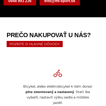
0948 993 236
info@mt-sport.sk
PREČO NAKUPOVAŤ U NÁS?
POZRITE SI HLAVNÉ DÔVODY
Bicykel, alebo elektrobicykel k Vám dorazí
. Stačí iba
plne zmontovaný a nastavený
vybaliť, nastaviť výšku sedla a môžete
jazdiť.