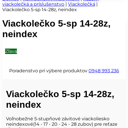
viackolečká a príslušenstvo
|
Viackolečká
|
Viackolečko 5-sp 14-28z, neindex
Viackolečko 5-sp 14-28z,
neindex
Zľava
Poradenstvo pri výbere produktov
0948 993 236
Viackolečko 5-sp 14-28z,
neindex
Voľnobežné 5-stupňové závitové viackoliesko
neindexové(14 - 17 - 20 - 24 - 28 zubov) pre reťaze