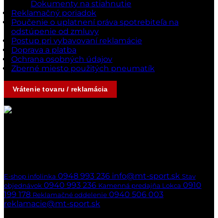
Dokumenty na stiahnutie
Reklamačný poriadok
Poučenie o uplatnení práva spotrebiteľa na
odstúpenie od zmluvy
Postup pri vybavovaní reklamácie
Doprava a platba
Ochrana osobných údajov
Zberné miesto použitých pneumatík
Vrátenie tovaru / reklamácia
Kontakty
Ak nedvíhame,
ozveme sa naspäť
hneď ako to bude možné
0948 993 236
info@mt-sport.sk
E-shop infolinka
Stav
0940 993 236
0910
objednávok
Kamenná predajňa Lokca
199 178
0940 506 003
Reklamačné oddelenie
reklamacie@mt-sport.sk