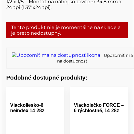
1/2 x 1/8" . Montáž na náboj so závitom 34,8 mm x
24 tpi (1,37"x24 tpi).
Tento produkt nie je momentálne na sklade a
je preto nedostupný.
Upozorniť ma
na dostupnosť
Podobné dostupné produkty:
Viackoliesko-6
Viackolečko FORCE –
neindex 14-28z
6 rýchlostné, 14-28z