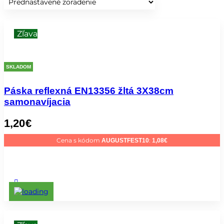
Zľava
SKLADOM
Páska reflexná EN13356 žltá 3X38cm
samonavíjacia
1,20
€
Cena s kódom
:
AUGUSTFEST10
1,08
€