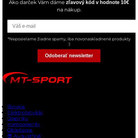
Ako darček Vám dáme
zľavový kód v hodnote 10€
na nákup.
*Neposielame žiadne spamy, iba novonaskladnené produkty
:)
Odoberať newsletter
Rýchle odkazy
Bicykle
Elektrobicykle
Doplnky
Komponenty
Oblečenie
😎 Augustfest