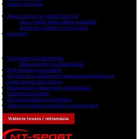
Super ponuka
Ako si správne vybrať bicykel
Ako vybrať šírku ráfika a plášťa?
Rozmery plášťov na bicykel
Kontakt
Dokumenty a podmienky
Obchodné podmienky
Dokumenty na stiahnutie
Reklamačný poriadok
Poučenie o uplatnení práva spotrebiteľa na
odstúpenie od zmluvy
Postup pri vybavovaní reklamácie
Doprava a platba
Ochrana osobných údajov
Zberné miesto použitých pneumatík
Vrátenie tovaru / reklamácia