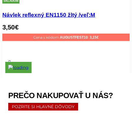
SKLADOM
Návlek reflexný EN1150 žltý /veľ:M
3,50
€
Cena s kódom
:
AUGUSTFEST10
3,15
€
PREČO NAKUPOVAŤ U NÁS?
POZRITE SI HLAVNÉ DÔVODY