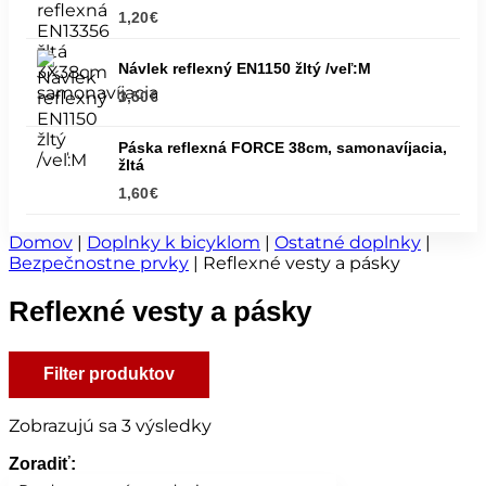
1,20
€
Návlek reflexný EN1150 žltý /veľ:M
3,50
€
Páska reflexná FORCE 38cm, samonavíjacia,
žltá
1,60
€
Domov
|
Doplnky k bicyklom
|
Ostatné doplnky
|
Bezpečnostne prvky
|
Reflexné vesty a pásky
Reflexné vesty a pásky
Filter produktov
Zobrazujú sa 3 výsledky
Zoradiť: