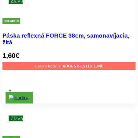
Zľava
SKLADOM
Páska reflexná FORCE 38cm, samonavíjacia,
žltá
1,60
€
Cena s kódom
:
AUGUSTFEST10
1,44
€
Zľava