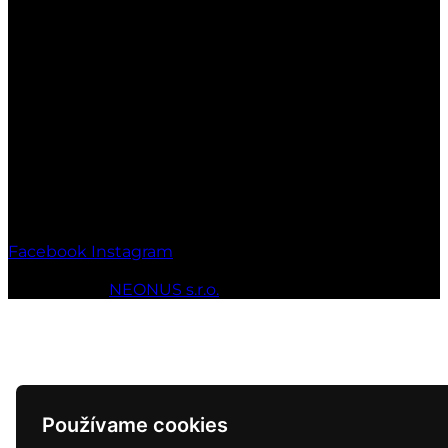
Otváracie hodiny:
Po-Pia: 7:00-17:00
So: 7:00-17:00
Ne: Zatvorené
Facebook
Instagram
© 2010 - 2026 MT-SPORT.sk Všetky práva vyhradené.
Webstránky
NEONUS s.r.o.
Používame cookies