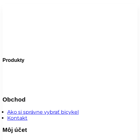
Produkty
Bicykle
Elektrobicykle
Doplnky
Komponenty
Oblečenie
😎 Augustfest
Super ponuka
Obchod
Ako si správne vybrať bicykel
Kontakt
Môj účet