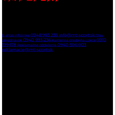
Kontakty
Ak nedvíhame,
ozveme sa naspäť
hneď ako to bude možné
0948 993 236
info@mt-sport.sk
E-shop infolinka
Stav
0940 993 236
0910
objednávok
Kamenná predajňa Lokca
199 178
0940 506 003
Reklamačné oddelenie
reklamacie@mt-sport.sk
Kamenná predajňa
MT-SPORT
Hradská 141/22
029 51 Lokca