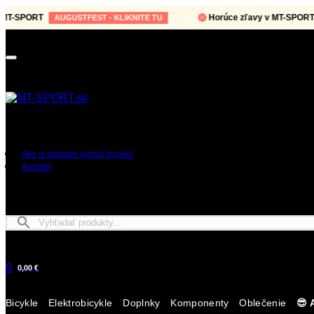
-SPORT
Horúce zľavy v MT-SPORT
AUGUSTFEST - KLIKNITE TU
A
Ako si správne vybrať bicykel
Kontakt
0
0,00 €
Bicykle
Elektrobicykle
Doplnky
Komponenty
Oblečenie
😎 