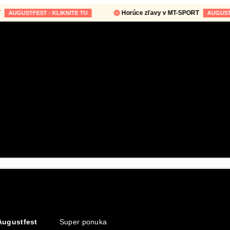
Horúce zľavy v MT-SPORT
UGUSTFEST - KLIKNITE TU
AUGUSTFEST 
Augustfest
Super ponuka