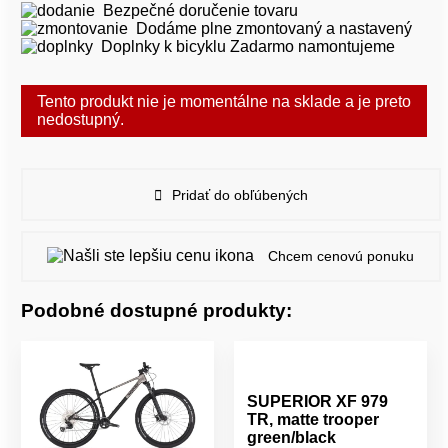
Bezpečné doručenie tovaru
Dodáme plne zmontovaný a nastavený
Doplnky k bicyklu Zadarmo namontujeme
Tento produkt nie je momentálne na sklade a je preto
nedostupný.
Pridať do obľúbených
Chcem cenovú ponuku
Podobné dostupné produkty:
SUPERIOR XF 979
TR, matte trooper
green/black