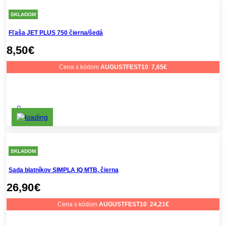
SKLADOM
Fľaša JET PLUS 750 čierna/šedá
8,50
€
Cena s kódom
AUGUSTFEST10
:
7,65
€
SKLADOM
Sada blatníkov SIMPLA IQ MTB, čierna
26,90
€
Cena s kódom
AUGUSTFEST10
:
24,21
€