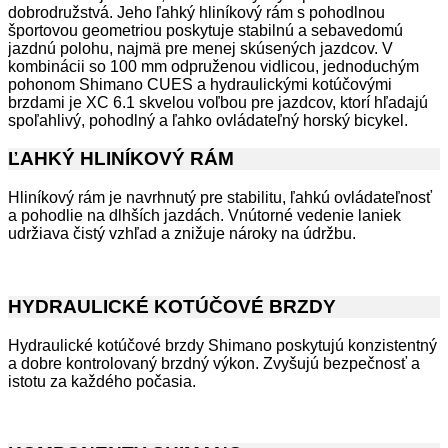
dobrodružstvá. Jeho ľahký hliníkový rám s pohodlnou
športovou geometriou poskytuje stabilnú a sebavedomú
jazdnú polohu, najmä pre menej skúsených jazdcov. V
kombinácii so 100 mm odpruženou vidlicou, jednoduchým
pohonom Shimano CUES a hydraulickými kotúčovými
brzdami je XC 6.1 skvelou voľbou pre jazdcov, ktorí hľadajú
spoľahlivý, pohodlný a ľahko ovládateľný horský bicykel.
ĽAHKÝ HLINÍKOVÝ RÁM
Hliníkový rám je navrhnutý pre stabilitu, ľahkú ovládateľnosť
a pohodlie na dlhších jazdách. Vnútorné vedenie laniek
udržiava čistý vzhľad a znižuje nároky na údržbu.
HYDRAULICKÉ KOTÚČOVÉ BRZDY
Hydraulické kotúčové brzdy Shimano poskytujú konzistentný
a dobre kontrolovaný brzdný výkon. Zvyšujú bezpečnosť a
istotu za každého počasia.