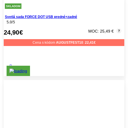
SKLADOM
Svetlá sada FORCE DOT USB predné+zadné
5.0/5
24,90
€
MOC: 25,49 €
?
Cena s kódom
AUGUSTFEST10
:
22,41
€