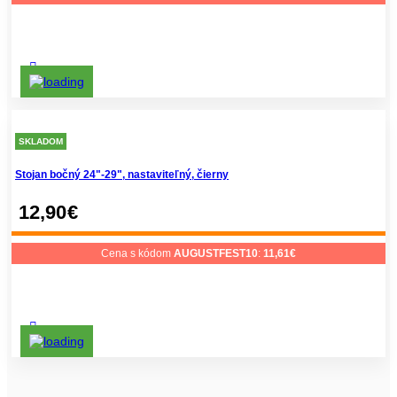
SKLADOM
Stojan bočný 24"-29", nastaviteľný, čierny
12,90
€
Cena s kódom
AUGUSTFEST10
:
11,61
€