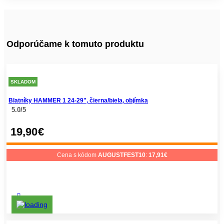
Odporúčame k tomuto produktu
SKLADOM
Blatníky HAMMER 1 24-29", čierna/biela, objímka
5.0/5
19,90
€
Cena s kódom
AUGUSTFEST10
:
17,91
€