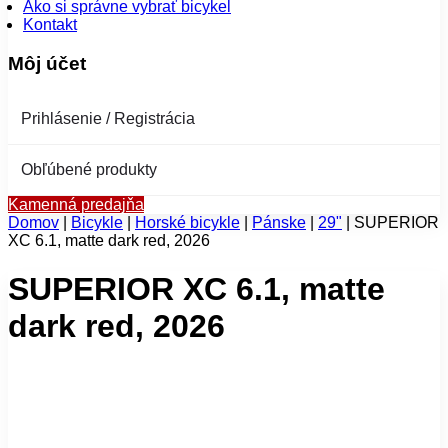
Ako si správne vybrať bicykel
Kontakt
Môj účet
Prihlásenie / Registrácia
Obľúbené produkty
Kamenná predajňa
Domov
|
Bicykle
|
Horské bicykle
|
Pánske
|
29"
|
SUPERIOR
XC 6.1, matte dark red, 2026
SUPERIOR XC 6.1, matte
dark red, 2026