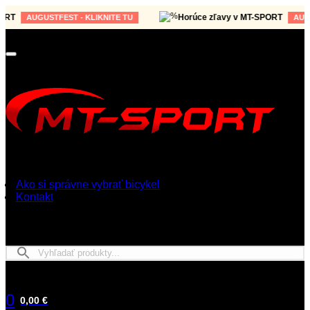
T
Horúce zľavy v MT-SPORT
AUGUSTFEST - KLIKNITE TU
AUGUST
Ako si správne vybrať bicykel
Kontakt
0
0,00 €