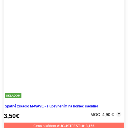
SKLADOM
Spätné zrkadlo M-WAVE - s upevnením na koniec riadidiel
3,50
€
MOC: 4,90 €
?
Cena s kódom
AUGUSTFEST10
:
3,15
€