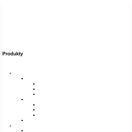
Produkty
Bicykle
Horské bicykle
Pánske
29″
27,5″
26″
Dámske
29″
27,5″
26″
Juniorské / chlapčenské / dievčenské
Krosové bicykle
Pánske