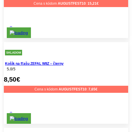
Cena s kódom
AUGUSTFEST10
:
15,21
€
SKLADOM
Košík na fľašu ZEFAL WIIZ – čierny
5.0/5
8,50
€
Cena s kódom
AUGUSTFEST10
:
7,65
€