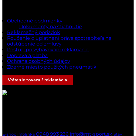
Dokumenty a podmienky
Obchodné podmienky
Dokumenty na stiahnutie
Reklamačný poriadok
Poučenie o uplatnení práva spotrebiteľa na
odstúpenie od zmluvy
Postup pri vybavovaní reklamácie
Doprava a platba
Ochrana osobných údajov
Zberné miesto použitých pneumatík
Vrátenie tovaru / reklamácia
Kontakty
Ak nedvíhame,
ozveme sa naspäť
hneď ako to bude možné
0948 993 236
info@mt-sport.sk
E-shop infolinka
Stav