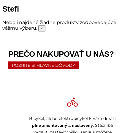
Stefi
Neboli nájdené žiadne produkty zodpovedajúce
vášmu výberu.
×
PREČO NAKUPOVAŤ U NÁS?
POZRITE SI HLAVNÉ DÔVODY
Bicykel, alebo elektrobicykel k Vám dorazí
. Stačí iba
plne zmontovaný a nastavený
vybaliť, nastaviť výšku sedla a môžete