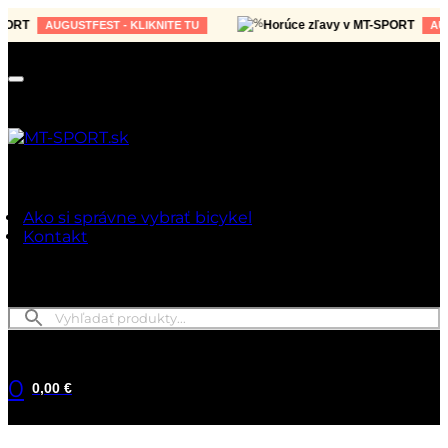
RT
Horúce zľavy v MT-SPORT
AUGUSTFEST - KLIKNITE TU
AUGUS
Ako si správne vybrať bicykel
Kontakt
0
0,00 €