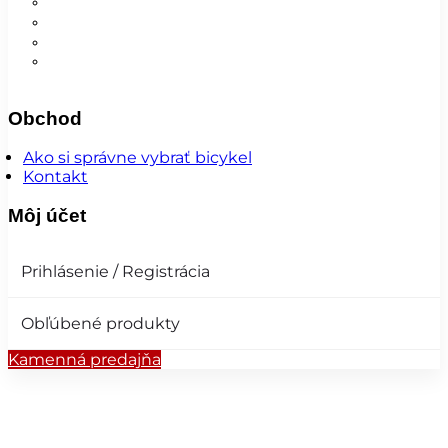
Nohavice
Vesty
Šatky a čiapky
Plášte na bicykel
Obchod
Ako si správne vybrať bicykel
Kontakt
Môj účet
Prihlásenie / Registrácia
Obľúbené produkty
Kamenná predajňa