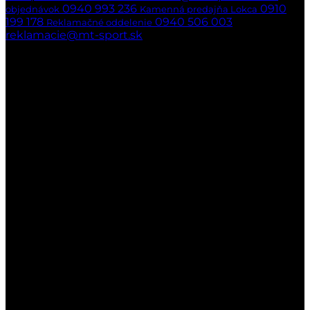
0940 993 236
0910
objednávok
Kamenná predajňa Lokca
199 178
0940 506 003
Reklamačné oddelenie
reklamacie@mt-sport.sk
Kamenná predajňa
MT-SPORT
Hradská 141/22
029 51 Lokca