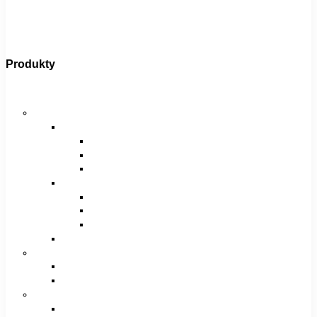
Produkty
Bicykle
Horské bicykle
Pánske
29″
27,5″
26″
Dámske
29″
27,5″
26″
Juniorské / chlapčenské / dievčenské
Krosové bicykle
Pánske
Dámske
Trekingové bicykle
Pánske