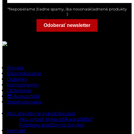
*Neposielame žiadne spamy, iba novonaskladnené produkty
:)
Odoberať newsletter
Rýchle odkazy
Bicykle
Elektrobicykle
Doplnky
Komponenty
Oblečenie
😎 Augustfest
Super ponuka
Ako si správne vybrať bicykel
Ako vybrať šírku ráfika a plášťa?
Rozmery plášťov na bicykel
Kontakt