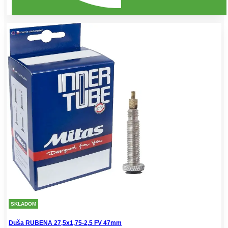
SKLADOM
Duša RUBENA 27,5x1,75-2,5 FV 47mm