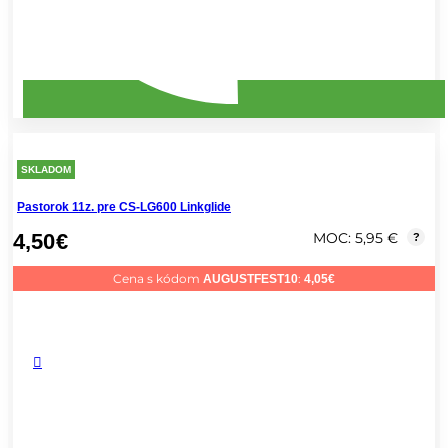
SKLADOM
Pastorok 11z. pre CS-LG600 Linkglide
4,50
€
MOC: 5,95 €
?
Cena s kódom
:
AUGUSTFEST10
4,05
€