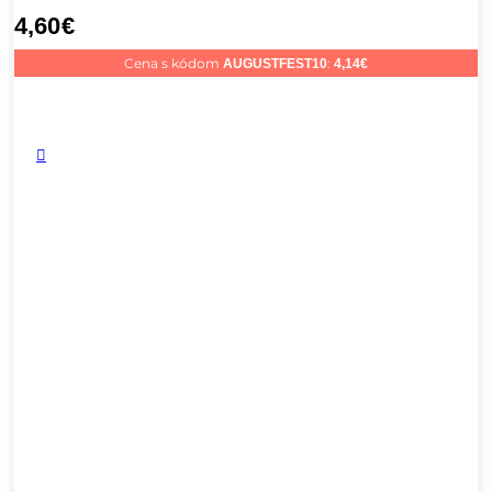
4,60
€
Cena s kódom
:
AUGUSTFEST10
4,14
€