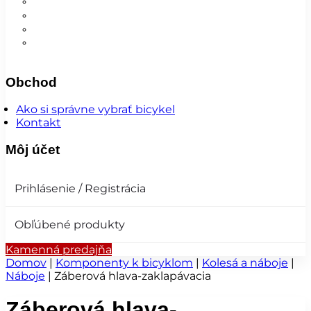
Nohavice
Vesty
Šatky a čiapky
Plášte na bicykel
Obchod
Ako si správne vybrať bicykel
Kontakt
Môj účet
Prihlásenie / Registrácia
Obľúbené produkty
Kamenná predajňa
Domov
|
Komponenty k bicyklom
|
Kolesá a náboje
|
Náboje
|
Záberová hlava-zaklapávacia
Záberová hlava-