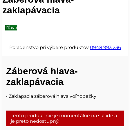
zaklapávacia
Zľava
Poradenstvo pri výbere produktov
0948 993 236
Záberová hlava-
zaklapávacia
• Zaklápacia záberová hlava voľnobežky
Tento produkt nie je momentálne na sklade a
je preto nedostupný.