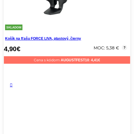
SKLADOM
Košík na fľašu FORCE LIVA, plastový, čierny
4,90
€
MOC: 5,38 €
?
Cena s kódom
:
AUGUSTFEST10
4,41
€