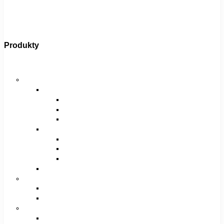
Produkty
Bicykle
Horské bicykle
Pánske
29″
27,5″
26″
Dámske
29″
27,5″
26″
Juniorské / chlapčenské / dievčenské
Krosové bicykle
Pánske
Dámske
Trekingové bicykle
Pánske