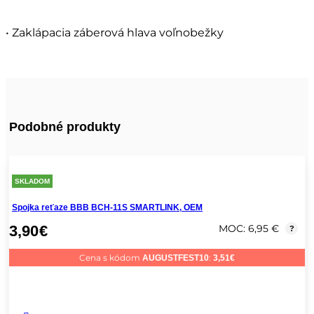
• Zaklápacia záberová hlava voľnobežky
Podobné produkty
SKLADOM
Spojka reťaze BBB BCH-11S SMARTLINK, OEM
3,90
€
MOC: 6,95 €
?
Cena s kódom
:
AUGUSTFEST10
3,51
€