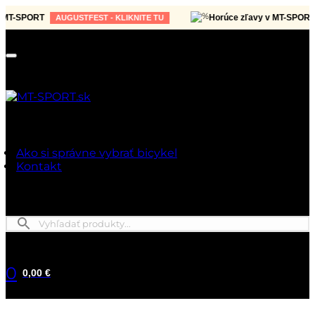
-SPORT
Horúce zľavy v MT-SPORT
AUGUSTFEST - KLIKNITE TU
A
Ako si správne vybrať bicykel
Kontakt
0
0,00 €