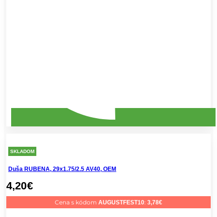
SKLADOM
Duša RUBENA, 29x1.75/2.5 AV40, OEM
4,20
€
Cena s kódom
:
AUGUSTFEST10
3,78
€