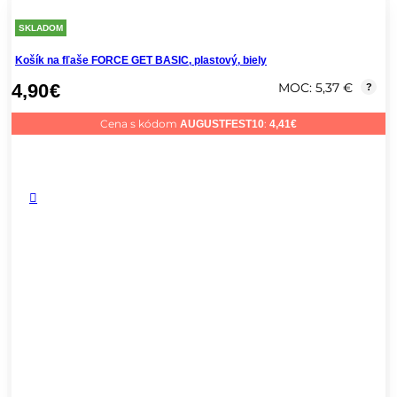
SKLADOM
Košík na fľaše FORCE GET BASIC, plastový, biely
4,90
€
MOC: 5,37 €
?
Cena s kódom
:
AUGUSTFEST10
4,41
€