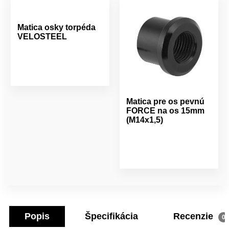
Matica osky torpéda
VELOSTEEL
Matica pre os pevnú
FORCE na os 15mm
(M14x1,5)
Popis
Špecifikácia
Recenzie
0