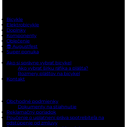
Rýchle odkazy
Bicykle
Elektrobicykle
Doplnky
Komponenty
Oblečenie
😎 Augustfest
Super ponuka
Ako si správne vybrať bicykel
Ako vybrať šírku ráfika a plášťa?
Rozmery plášťov na bicykel
Kontakt
Dokumenty a podmienky
Obchodné podmienky
Dokumenty na stiahnutie
Reklamačný poriadok
Poučenie o uplatnení práva spotrebiteľa na
odstúpenie od zmluvy