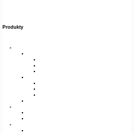
Produkty
Bicykle
Horské bicykle
Pánske
29″
27,5″
26″
Dámske
29″
27,5″
26″
Juniorské / chlapčenské / dievčenské
Krosové bicykle
Pánske
Dámske
Trekingové bicykle
Pánske