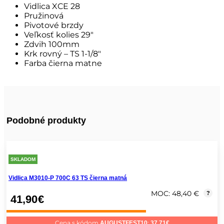
Vidlica XCE 28
Pružinová
Pivotové brzdy
Veľkosť kolies 29″
Zdvih 100mm
Krk rovný – TS 1-1/8″
Farba čierna matne
Podobné produkty
SKLADOM
Vidlica M3010-P 700C 63 TS čierna matná
MOC: 48,40 €
?
41,90
€
Cena s kódom
:
AUGUSTFEST10
37,71
€