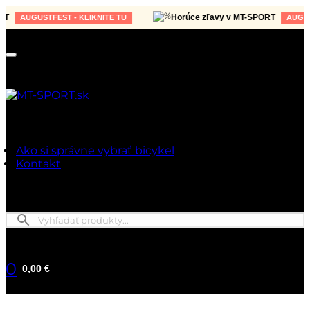
Horúce zľavy v MT-SPORT
AUGUSTFEST - KLIKNITE TU
AUGUSTFE
Ako si správne vybrať bicykel
Kontakt
0
0,00 €