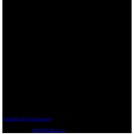
029 51 Lokca
Otváracie hodiny:
Po-Pia: 7:00-17:00
So: 7:00-17:00
Ne: Zatvorené
Facebook
Instagram
© 2010 - 2026 MT-SPORT.sk Všetky práva vyhradené.
Webstránky
NEONUS s.r.o.