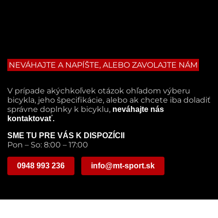
NEVÁHAJTE A NAPÍŠTE, ALEBO ZAVOLAJTE NÁM
V prípade akýchkoľvek otázok ohľadom výberu
bicykla, jeho špecifikácie, alebo ak chcete iba doladiť
správne doplnky k bicyklu,
neváhajte nás
kontaktovať.
SME TU PRE VÁS K DISPOZÍCII
Pon – So: 8:00 – 17:00
0948 993 236
info@mt-sport.sk