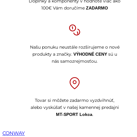
Doplnky a komponenty v hodnote viac ako
100€ Vám doručíme
ZADARMO
Našu ponuku neustále rozširujeme o nové
produkty a značky.
sú u
VÝHODNÉ CENY
nás samozrejmosťou.
Tovar si môžete zadarmo vyzdvihnúť,
alebo vyskúšať v našej kamennej predajni
.
MT-SPORT Lokca
CONWAY