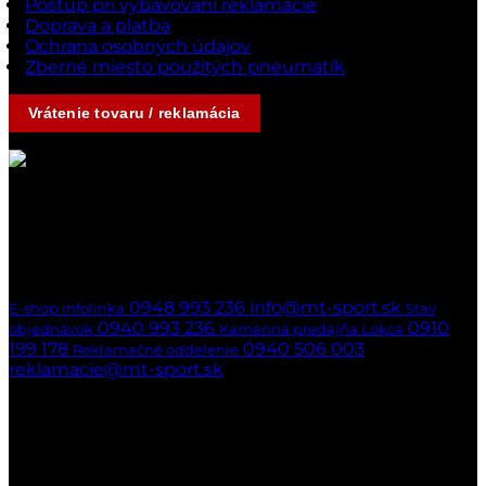
Postup pri vybavovaní reklamácie
Doprava a platba
Ochrana osobných údajov
Zberné miesto použitých pneumatík
Vrátenie tovaru / reklamácia
Kontakty
Ak nedvíhame,
ozveme sa naspäť
hneď ako to bude možné
0948 993 236
info@mt-sport.sk
E-shop infolinka
Stav
0940 993 236
0910
objednávok
Kamenná predajňa Lokca
199 178
0940 506 003
Reklamačné oddelenie
reklamacie@mt-sport.sk
Kamenná predajňa
MT-SPORT
Hradská 141/22