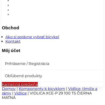
Nohavice
Vesty
Šatky a čiapky
Plášte na bicykel
Obchod
Ako si správne vybrať bicykel
Kontakt
Môj účet
Prihlásenie / Registrácia
Obľúbené produkty
Kamenná predajňa
Domov
|
Komponenty k bicyklom
|
Vidlice, tlmiče a
rámy
|
Vidlice
|
VIDLICA XCE-P 29 100 TS ČIERNA
MATNÁ