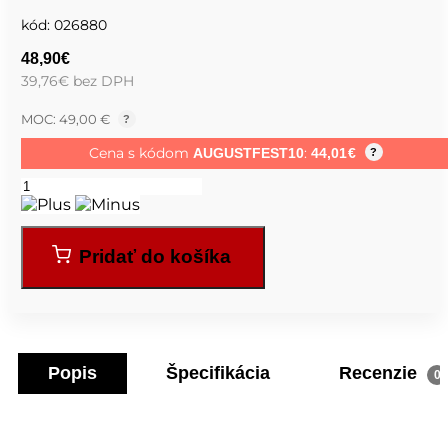
kód:
026880
48,90
€
39,76
€
bez DPH
MOC: 49,00 €
?
Cena s kódom
:
AUGUSTFEST10
44,01
€
?
Pridať do košíka
Popis
Špecifikácia
Recenzie
0