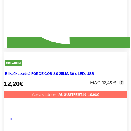
SKLADOM
Blikačka zadná FORCE COB 2.0 25LM, 36 x LED, USB
12,20
€
MOC: 12,45 €
?
Cena s kódom
:
AUGUSTFEST10
10,98
€