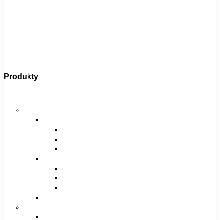
Produkty
Bicykle
Horské bicykle
Pánske
29″
27,5″
26″
Dámske
29″
27,5″
26″
Juniorské / chlapčenské / dievčenské
Krosové bicykle
Pánske