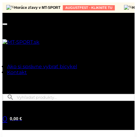
Horúce zľavy v MT-SPORT
Horúc
AUGUSTFEST - KLIKNITE TU
Ako si správne vybrať bicykel
Kontakt
0
0,00 €