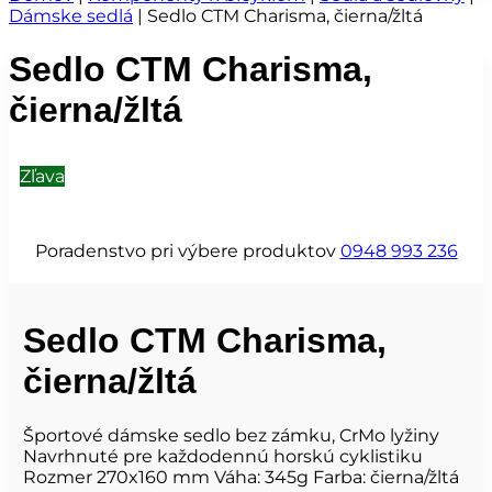
Dámske sedlá
|
Sedlo CTM Charisma, čierna/žltá
Sedlo CTM Charisma,
čierna/žltá
Zľava
Poradenstvo pri výbere produktov
0948 993 236
Sedlo CTM Charisma,
čierna/žltá
Športové dámske sedlo bez zámku, CrMo lyžiny
Navrhnuté pre každodennú horskú cyklistiku
Rozmer 270x160 mm Váha: 345g Farba: čierna/žltá