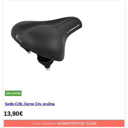
SKLADOM
Sedlo COIL čierne City, pružina
13,90
€
Cena s kódom
:
AUGUSTFEST10
12,51
€