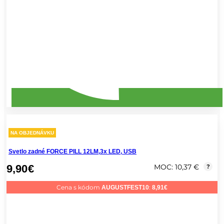
NA OBJEDNÁVKU
Svetlo zadné FORCE PILL 12LM,3x LED, USB
9,90
€
MOC: 10,37 €
?
Cena s kódom
:
AUGUSTFEST10
8,91
€