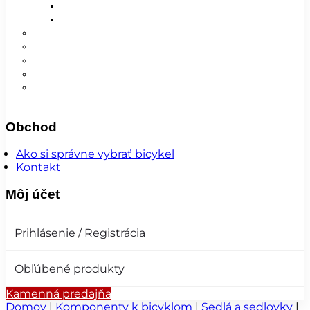
Detské
Pánske/UNI
😎 Augustfest
Super ponuka
Návleky
Nohavice
Vesty
Šatky a čiapky
Plášte na bicykel
Obchod
Ako si správne vybrať bicykel
Kontakt
Môj účet
Prihlásenie / Registrácia
Obľúbené produkty
Kamenná predajňa
Domov
|
Komponenty k bicyklom
|
Sedlá a sedlovky
|