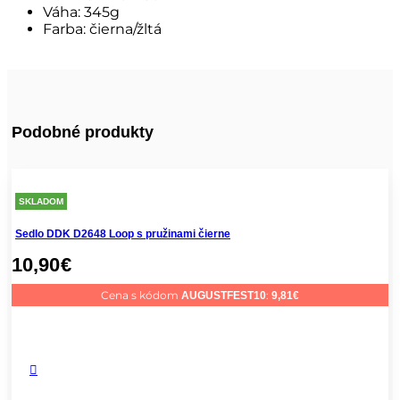
Váha: 345g
Farba: čierna/žltá
Podobné produkty
SKLADOM
Sedlo DDK D2648 Loop s pružinami čierne
10,90
€
Cena s kódom
:
AUGUSTFEST10
9,81
€