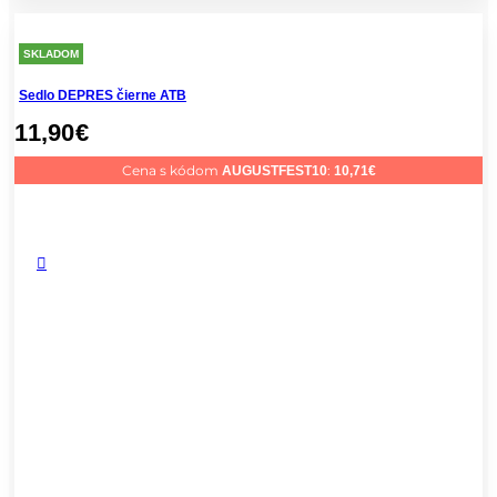
SKLADOM
Sedlo DEPRES čierne ATB
11,90
€
Cena s kódom
:
AUGUSTFEST10
10,71
€