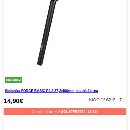
SKLADOM
Sedlovka FORCE BASIC P4.2 27,2/400mm, matná čierna
14,90
€
MOC: 16,62 €
?
Cena s kódom
:
AUGUSTFEST10
13,41
€