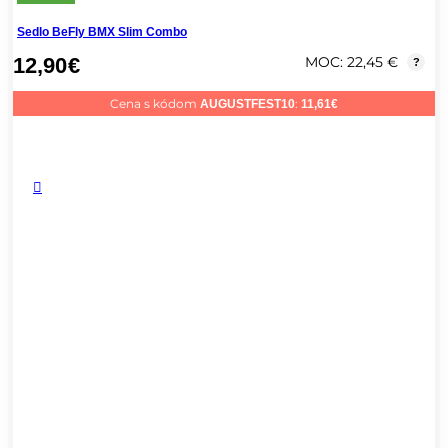
Sedlo BeFly BMX Slim Combo
12,90
€
MOC: 22,45 €
?
Cena s kódom
:
AUGUSTFEST10
11,61
€