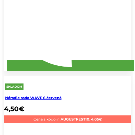
SKLADOM
Náradie sada WAVE 6 červená
4,50
€
Cena s kódom
AUGUSTFEST10
:
4,05
€