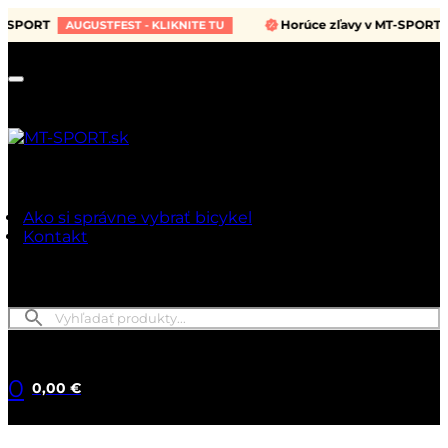
PORT
Horúce zľavy v MT-SPORT
AUGUSTFEST - KLIKNITE TU
AU
Ako si správne vybrať bicykel
Kontakt
0
0,00 €