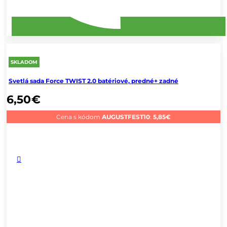
SKLADOM
Svetlá sada Force TWIST 2.0 batériové, predné+ zadné
6,50
€
Cena s kódom
AUGUSTFEST10
:
5,85
€