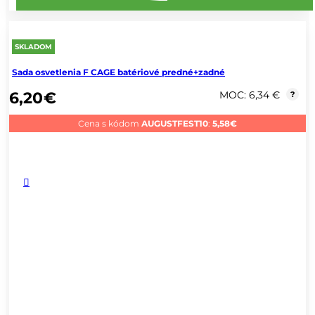
SKLADOM
Sada osvetlenia F CAGE batériové predné+zadné
6,20
€
MOC: 6,34 €
?
Cena s kódom
AUGUSTFEST10
:
5,58
€