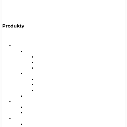
Produkty
Bicykle
Horské bicykle
Pánske
29″
27,5″
26″
Dámske
29″
27,5″
26″
Juniorské / chlapčenské / dievčenské
Krosové bicykle
Pánske
Dámske
Trekingové bicykle
Pánske