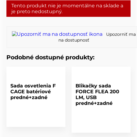
Tento produkt nie je momentálne na sklade a
je preto nedostupný.
Upozorniť ma
na dostupnosť
Podobné dostupné produkty:
Sada osvetlenia F
Blikačky sada
CAGE batériové
FORCE FLEA 200
predné+zadné
LM, USB
predné+zadné