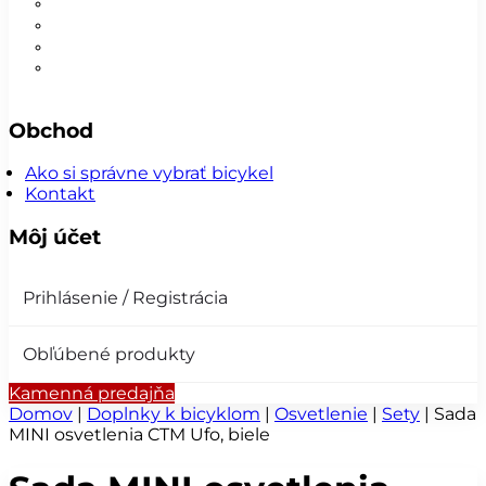
Nohavice
Vesty
Šatky a čiapky
Plášte na bicykel
Obchod
Ako si správne vybrať bicykel
Kontakt
Môj účet
Prihlásenie / Registrácia
Obľúbené produkty
Kamenná predajňa
Domov
|
Doplnky k bicyklom
|
Osvetlenie
|
Sety
|
Sada
MINI osvetlenia CTM Ufo, biele