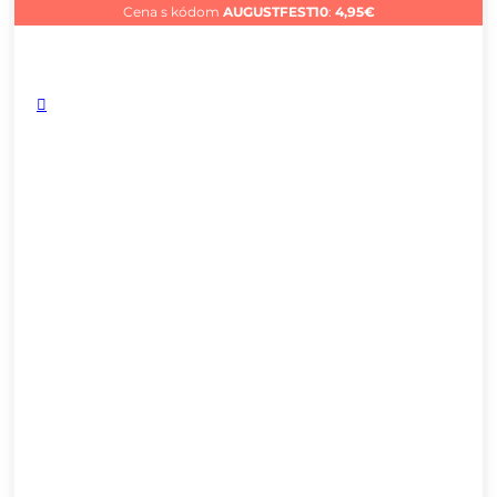
Cena s kódom
AUGUSTFEST10
:
4,95
€