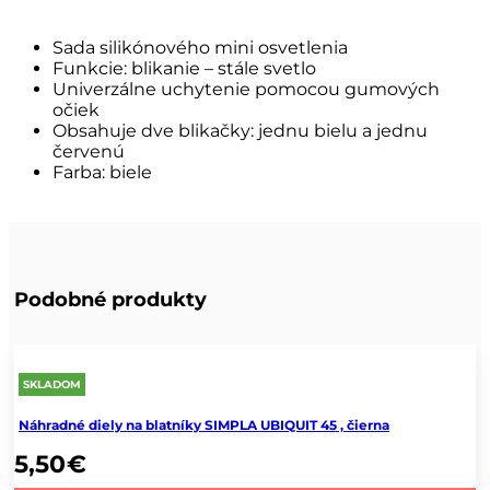
Sada silikónového mini osvetlenia
Funkcie: blikanie – stále svetlo
Univerzálne uchytenie pomocou gumových
očiek
Obsahuje dve blikačky: jednu bielu a jednu
červenú
Farba: biele
Podobné produkty
SKLADOM
Náhradné diely na blatníky SIMPLA UBIQUIT 45 , čierna
5,50
€