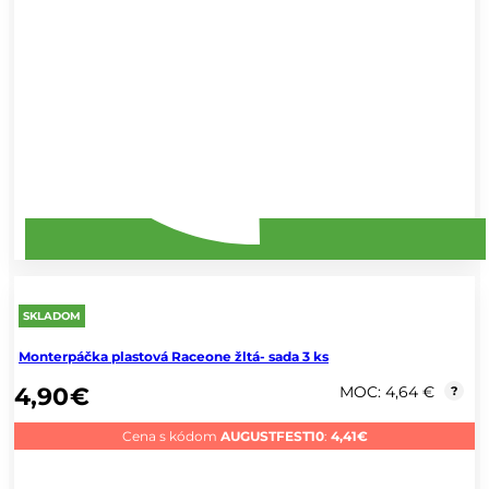
SKLADOM
Monterpáčka plastová Raceone žltá- sada 3 ks
4,90
€
MOC: 4,64 €
?
Cena s kódom
AUGUSTFEST10
:
4,41
€