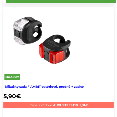
SKLADOM
Blikačky sada F AMBIT batériové, predné + zadné
5,90
€
Cena s kódom
AUGUSTFEST10
:
5,31
€