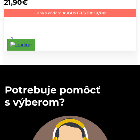
21,90
€
Cena s kódom
AUGUSTFEST10
:
19,71
€
Potrebuje pomôcť
s výberom?