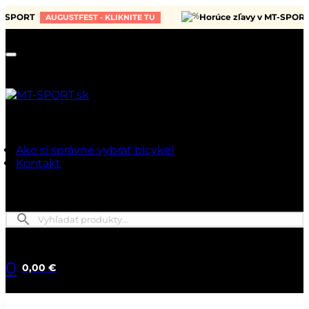
PORT
Horúce zľavy v MT-SPORT
AUGUSTFEST - KLIKNITE TU
A
Ako si správne vybrať bicykel
Kontakt
0
0,00 €