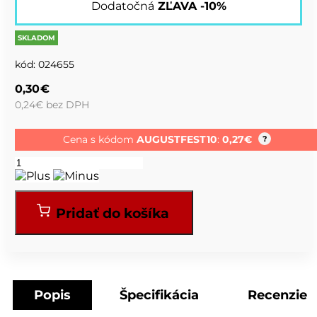
Dodatočná
ZĽAVA -10%
SKLADOM
kód:
024655
0,30
€
0,24
€
bez DPH
Cena s kódom
AUGUSTFEST10
:
0,27
€
?
Pridať do košíka
Popis
Špecifikácia
Recenzie