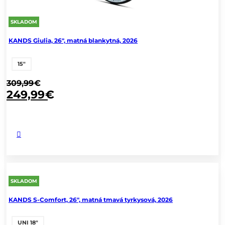
SKLADOM
KANDS Giulia, 26", matná blankytná, 2026
15"
309,99
€
249,99
€
SKLADOM
KANDS S-Comfort, 26", matná tmavá tyrkysová, 2026
UNI 18"