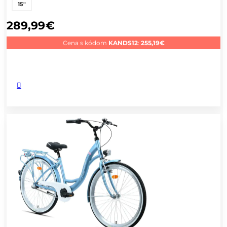
15"
289,99
€
Cena s kódom
KANDS12
:
255,19
€