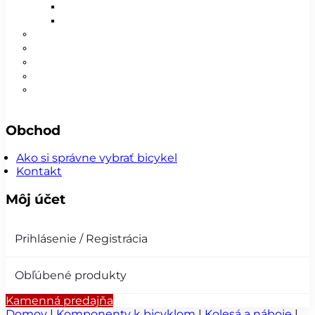
Detské
Pánske/UNI
😎 Augustfest
Super ponuka
Návleky
Nohavice
Vesty
Šatky a čiapky
Plášte na bicykel
Obchod
Ako si správne vybrať bicykel
Kontakt
Môj účet
Prihlásenie / Registrácia
Obľúbené produkty
Kamenná predajňa
Domov
|
Komponenty k bicyklom
|
Kolesá a náboje
|