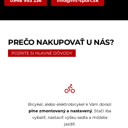
0948 993 236
info@mt-sport.sk
PREČO NAKUPOVAŤ U NÁS?
POZRITE SI HLAVNÉ DÔVODY
Bicykel, alebo elektrobicykel k Vám dorazí
plne zmontovaný a nastavený
. Stačí iba
vybaliť, nastaviť výšku sedla a môžete
jazdiť.