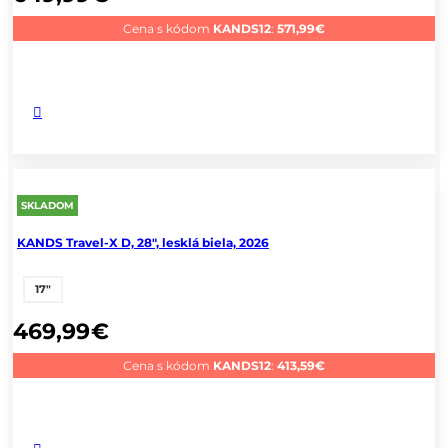
Cena s kódom
KANDS12
:
571,99
€
SKLADOM
KANDS Travel-X D, 28", lesklá biela, 2026
17"
469,99
€
Cena s kódom
KANDS12
:
413,59
€