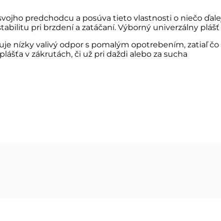
svojho predchodcu a posúva tieto vlastnosti o niečo ďale
bilitu pri brzdení a zatáčaní. Výborný univerzálny plášť 
sťuje nízky valivý odpor s pomalým opotrebením, zatiaľ 
lášťa v zákrutách, či už pri daždi alebo za sucha