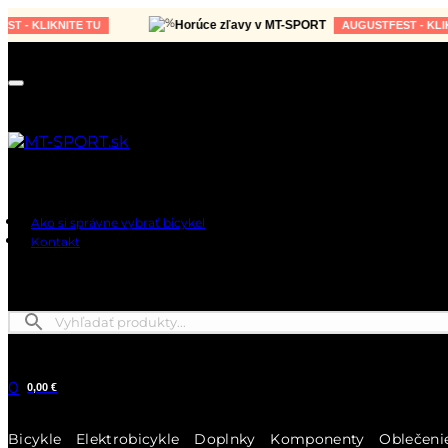
Horúce zľavy v MT-SPORT
LIKNITE TU
AUGUSTFEST - KLIKNITE 
Ako si správne vybrať bicykel
Kontakt
0
0,00 €
Bicykle
Elektrobicykle
Doplnky
Komponenty
Oblečeni