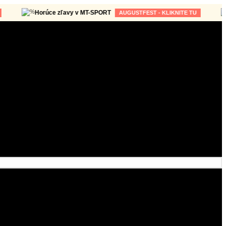
Horúce zľavy v MT-SPORT
Hor
AUGUSTFEST - KLIKNITE TU