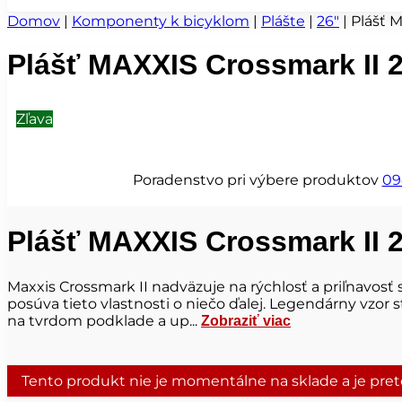
Domov
|
Komponenty k bicyklom
|
Plášte
|
26"
|
Plášť M
Plášť MAXXIS Crossmark II 2
Zľava
Poradenstvo pri výbere produktov
09
Plášť MAXXIS Crossmark II 2
Maxxis Crossmark II nadväzuje na rýchlosť a priľnavos
posúva tieto vlastnosti o niečo ďalej. Legendárny vzor s
na tvrdom podklade a up...
Zobraziť viac
Tento produkt nie je momentálne na sklade a je pre