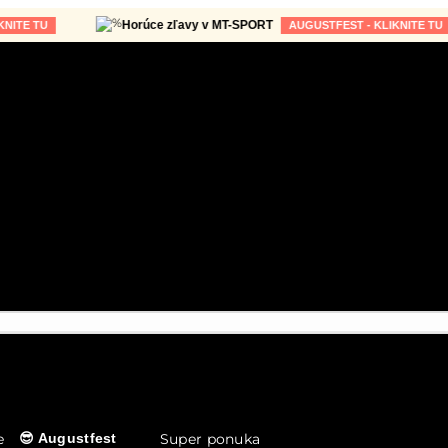
Horúce zľavy v MT-SPORT
TU
AUGUSTFEST - KLIKNITE TU
e
Super ponuka
😎 Augustfest