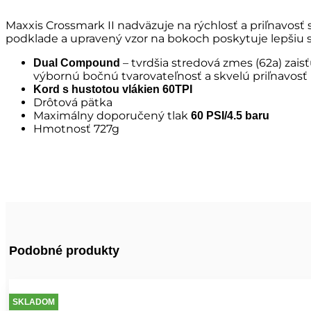
Maxxis Crossmark II nadväzuje na rýchlosť a priľnavosť 
podklade a upravený vzor na bokoch poskytuje lepšiu sta
– tvrdšia stredová zmes (62a) zai
Dual Compound
výbornú bočnú tvarovateľnosť a skvelú priľnavosť p
Kord s hustotou vlákien 60TPI
Drôtová pätka
Maximálny doporučený tlak
60 PSI/4.5 baru
Hmotnosť 727g
Podobné produkty
SKLADOM