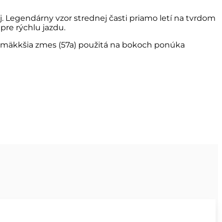
j. Legendárny vzor strednej časti priamo letí na tvrdom
pre rýchlu jazdu.
čo mäkkšia zmes (57a) použitá na bokoch ponúka