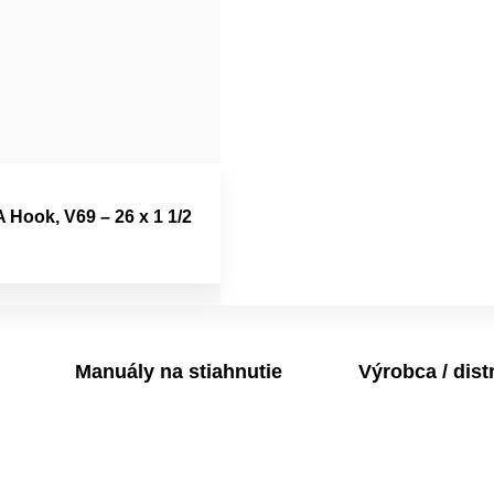
Hook, V69 – 26 x 1 1/2
Manuály na stiahnutie
Výrobca / dist