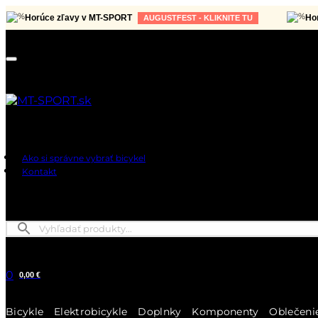
Horúce zľavy v MT-SPORT
Horúce z
AUGUSTFEST - KLIKNITE TU
Ako si správne vybrať bicykel
Kontakt
0
0,00 €
Bicykle
Elektrobicykle
Doplnky
Komponenty
Oblečeni