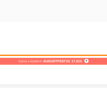
Cena s kódom
:
AUGUSTFEST10
17,01
€
?