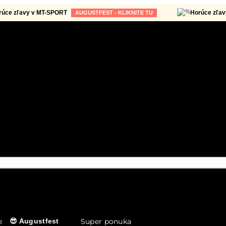
ľavy v MT-SPORT
Horúce zľavy v M
AUGUSTFEST - KLIKNITE TU
e
Super ponuka
😎 Augustfest