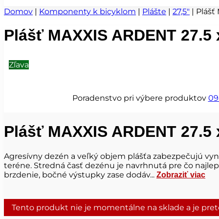
Domov
|
Komponenty k bicyklom
|
Plášte
|
27,5"
|
Plášť
Plášť MAXXIS ARDENT 27.5 x
Zľava
Poradenstvo pri výbere produktov
09
Plášť MAXXIS ARDENT 27.5 x
Agresívny dezén a veľký objem plášťa zabezpečujú vyni
teréne. Stredná časť dezénu je navrhnutá pre čo najlep
brzdenie, bočné výstupky zase dodáv...
Zobraziť viac
Tento produkt nie je momentálne na sklade a je pre