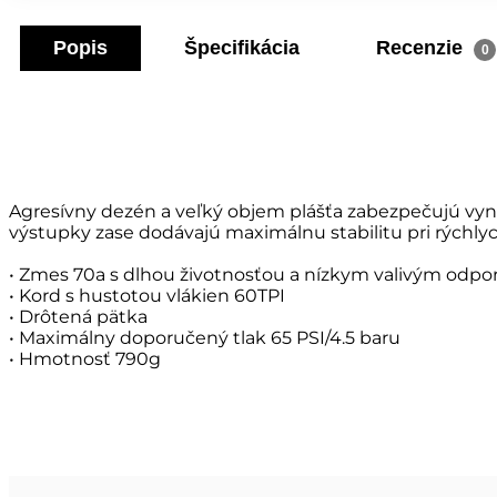
Popis
Špecifikácia
Recenzie
0
Agresívny dezén a veľký objem plášťa zabezpečujú vynik
výstupky zase dodávajú maximálnu stabilitu pri rýchly
• Zmes 70a s dlhou životnosťou a nízkym valivým odp
• Kord s hustotou vlákien 60TPI
• Drôtená pätka
• Maximálny doporučený tlak 65 PSI/4.5 baru
• Hmotnosť 790g