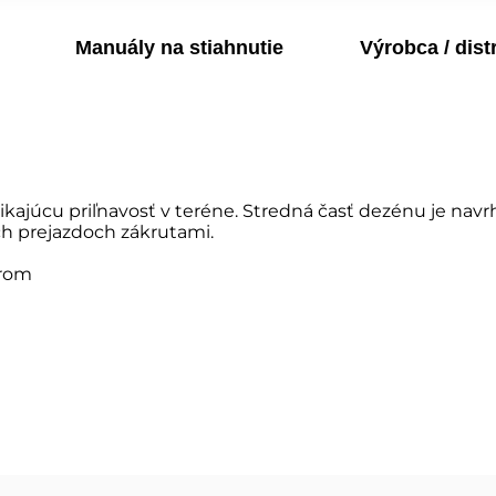
Manuály na stiahnutie
Výrobca / dist
ajúcu priľnavosť v teréne. Stredná časť dezénu je navrh
ch prejazdoch zákrutami.
orom