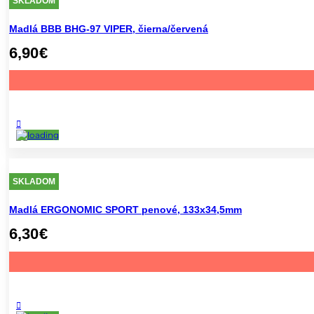
SKLADOM
Madlá BBB BHG-97 VIPER, čierna/červená
6,90
€
SKLADOM
Madlá ERGONOMIC SPORT penové, 133x34,5mm
6,30
€