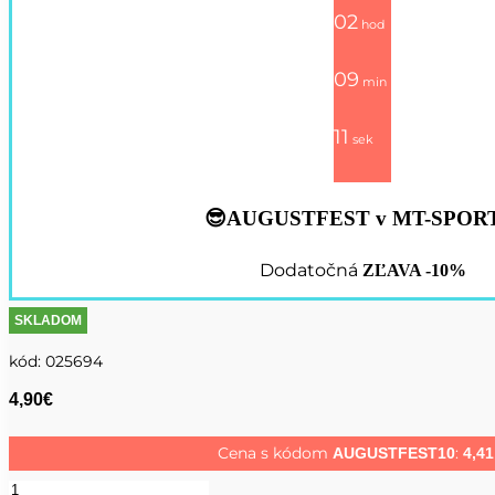
02
hod
09
min
10
sek
😎AUGUSTFEST v MT-SPOR
Dodatočná
ZĽAVA -10%
SKLADOM
kód:
025694
4,90
€
Cena s kódom
:
AUGUSTFEST10
4,4