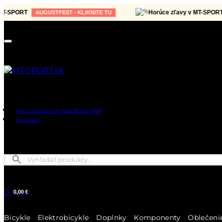
ORT
Horúce zľavy v MT-SPORT
AUGUSTFEST - KLIKNITE TU
AU
Ako si správne vybrať bicykel
Kontakt
0
0,00 €
Bicykle
Elektrobicykle
Doplnky
Komponenty
Oblečeni