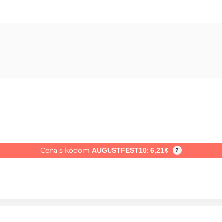
Cena s kódom
:
AUGUSTFEST10
6,21
€
?