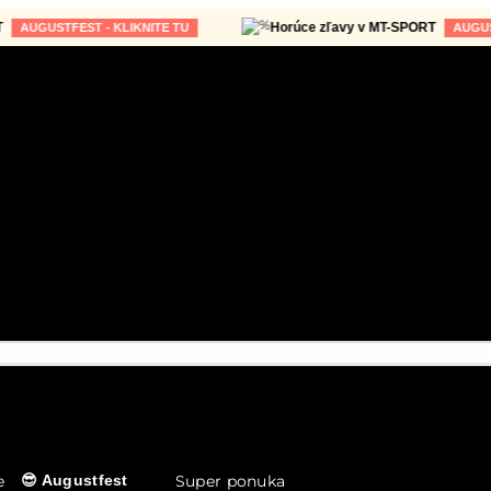
Horúce zľavy v MT-SPORT
GUSTFEST - KLIKNITE TU
AUGUSTFEST 
e
Super ponuka
😎 Augustfest