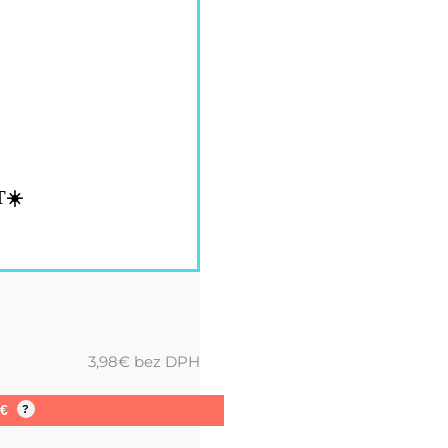
T☀️
3,98
€
bez DPH
1
€
?