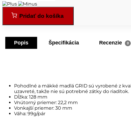
Pridať do košíka
Popis
Špecifikácia
Recenzie
0
Pohodlné a mäkké madlá GRID sú vyrobené z kvali
uzavreté, takže nie sú potrebné zátky do riadítok.
Dĺžka: 128 mm
Vnútorný priemer: 22,2 mm
Vonkajší priemer: 30 mm
Váha: 99g/pár