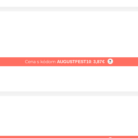
Cena s kódom
:
AUGUSTFEST10
3,87
€
?