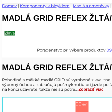
Domov
|
Komponenty k bicyklom
|
Madlá a omotávky
MADLÁ GRID REFLEX ŽLTÁ
Zľava
Poradenstvo pri výbere produktov
09
MADLÁ GRID REFLEX ŽLTÁ
Pohodlné a mäkké madlá GRID sú vyrobené z kvalitnej
výborný úchop a zabraňujú pošmyknutiu pri jazde po ť
na konci uzavreté, takže nie sú potre...
Zobraziť viac
00
dní