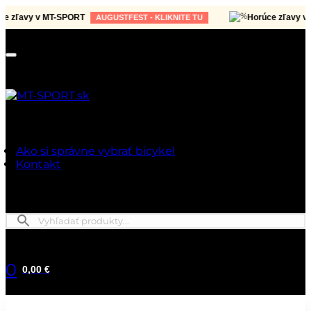
ľavy v MT-SPORT
Horúce zľavy v MT-
AUGUSTFEST - KLIKNITE TU
Ako si správne vybrať bicykel
Kontakt
0
0,00 €