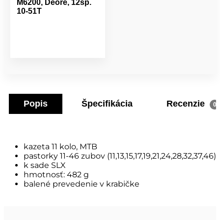
M6200, Deore, 12sp.
10-51T
Popis
Špecifikácia
Recenzie
0
kazeta 11 kolo, MTB
pastorky 11-46 zubov (11,13,15,17,19,21,24,28,32,37,46)
k sade SLX
hmotnosť: 482 g
balené prevedenie v krabičke