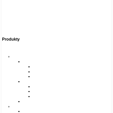
Produkty
Bicykle
Horské bicykle
Pánske
29″
27,5″
26″
Dámske
29″
27,5″
26″
Juniorské / chlapčenské / dievčenské
Krosové bicykle
Pánske