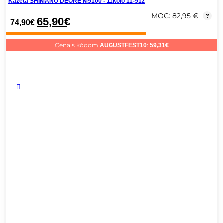
Kazeta SHIMANO DEORE M5100 - 11kolo 11-51z
MOC: 82,95 €
?
65,90
€
74,90
€
Cena s kódom
:
AUGUSTFEST10
59,31
€