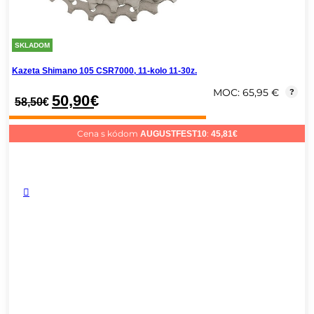
SKLADOM
Kazeta Shimano 105 CSR7000, 11-kolo 11-30z.
MOC: 65,95 €
?
50,90
€
58,50
€
Cena s kódom
:
AUGUSTFEST10
45,81
€