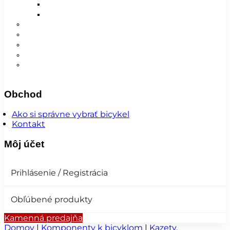
Detské
Pánske/UNI
😎 Augustfest
Super ponuka
Návleky
Nohavice
Vesty
Šatky a čiapky
Plášte na bicykel
Obchod
Ako si správne vybrať bicykel
Kontakt
Môj účet
Prihlásenie / Registrácia
Obľúbené produkty
Kamenná predajňa
Domov
|
Komponenty k bicyklom
|
Kazety,