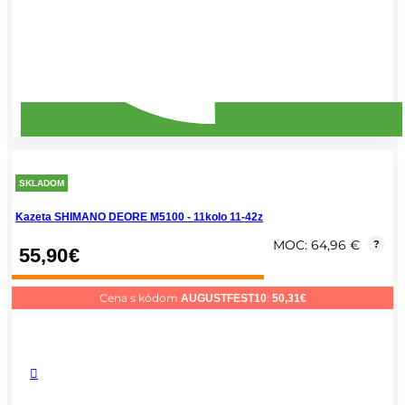
SKLADOM
Kazeta SHIMANO DEORE M5100 - 11kolo 11-42z
MOC: 64,96 €
?
55,90
€
Cena s kódom
:
AUGUSTFEST10
50,31
€