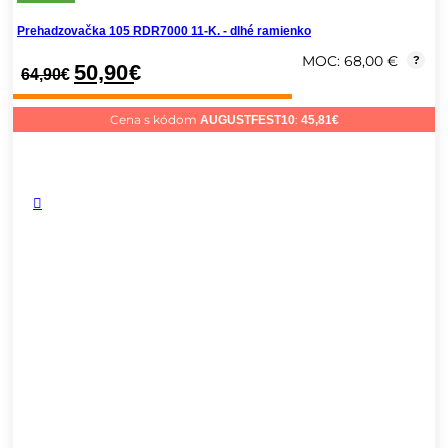
Prehadzovačka 105 RDR7000 11-K. - dlhé ramienko
MOC: 68,00 €
?
50,90
€
64,90
€
Cena s kódom
:
AUGUSTFEST10
45,81
€