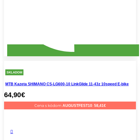
SKLADOM
MTB Kazeta SHIMANO CS-LG600-10 LinkGlide 11-43z 10speed E-bike
64,90
€
Cena s kódom
:
AUGUSTFEST10
58,41
€