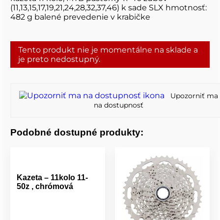
(11,13,15,17,19,21,24,28,32,37,46) k sade SLX hmotnosť:
482 g balené prevedenie v krabičke
Tento produkt nie je momentálne na sklade a
je preto nedostupný.
Upozorniť ma
na dostupnosť
Podobné dostupné produkty:
Kazeta – 11kolo 11-
50z , chrómová