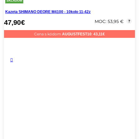
SKLADOM
Kazeta SHIMANO DEORE M4100 - 10kolo 11-42z
47,90
€
MOC: 53,95 €
?
Cena s kódom
:
AUGUSTFEST10
43,11
€