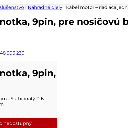
íslušenstvo
|
Náhradné diely
|
Kábel motor – riadiaca jedn
notka, 9pin, pre nosičovú 
48 993 236
notka, 9pin,
mm • 5 x hranatý PIN
mm
to nedostupný.