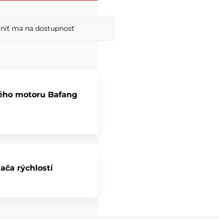
niť ma na dostupnosť
vého motoru Bafang
ča rýchlostí