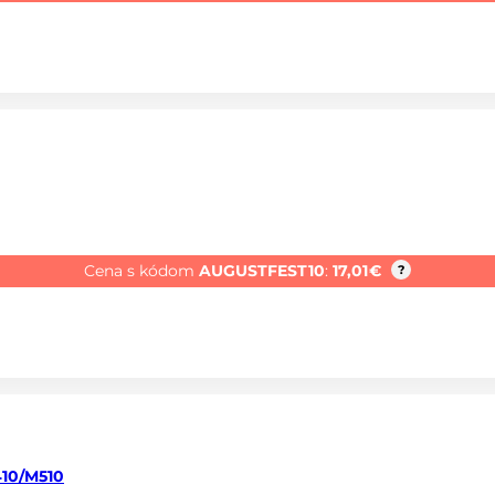
Cena s kódom
AUGUSTFEST10
:
17,01
€
?
410/M510