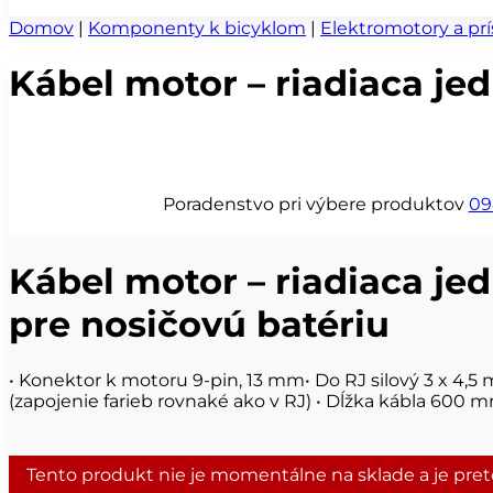
Domov
|
Komponenty k bicyklom
|
Elektromotory a pr
Kábel motor – riadiaca jed
Poradenstvo pri výbere produktov
09
Kábel motor – riadiaca jed
pre nosičovú batériu
• Konektor k motoru 9-pin, 13 mm• Do RJ silový 3 x 4,5 
(zapojenie farieb rovnaké ako v RJ) • Dĺžka kábla 600 
Tento produkt nie je momentálne na sklade a je pre