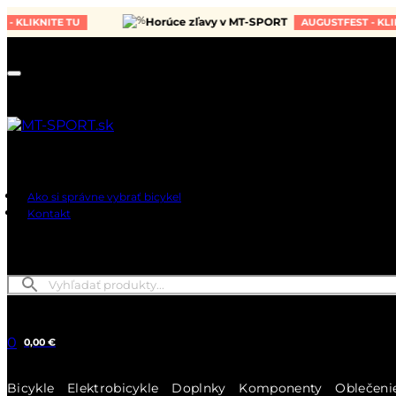
Horúce zľavy v MT-SPORT
KNITE TU
AUGUSTFEST - KLIKNITE 
Ako si správne vybrať bicykel
Kontakt
0
0,00 €
Bicykle
Elektrobicykle
Doplnky
Komponenty
Oblečeni