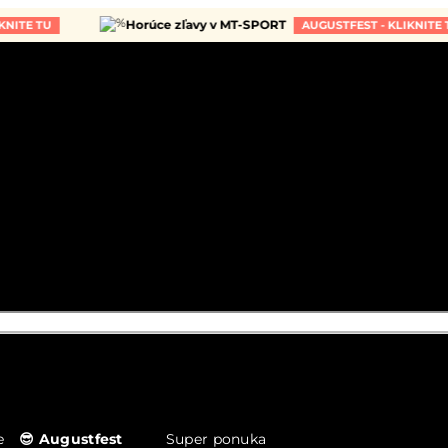
Horúce zľavy v MT-SPORT
TU
AUGUSTFEST - KLIKNITE TU
e
😎 Augustfest
Super ponuka