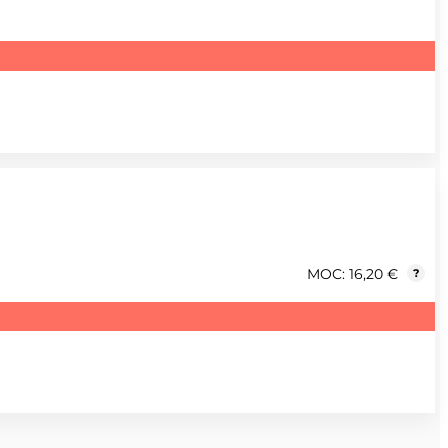
MOC: 16,20 €
?