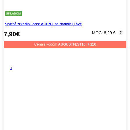
SKLADOM
Spätné zrkadlo Force AGENT, na riadidiel, ľavé
7,90
€
MOC: 8,29 €
?
Cena s kódom
AUGUSTFEST10
:
7,11
€