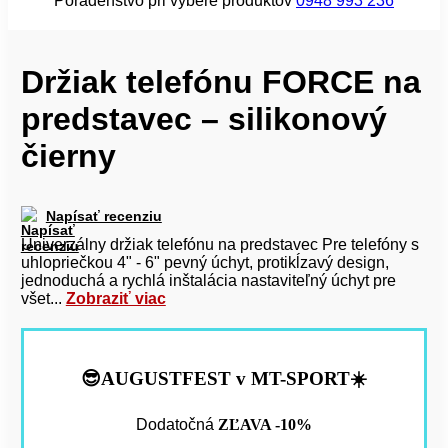
Poradenstvo pri výbere produktov
0948 993 236
Držiak telefónu FORCE na
predstavec – silikonový
čierny
Napísať recenziu
Univerzálny držiak telefónu na predstavec Pre telefóny s
uhlopriečkou 4" - 6" pevný úchyt, protikĺzavý design,
jednoduchá a rychlá inštalácia nastaviteľný úchyt pre
všet...
Zobraziť viac
😎AUGUSTFEST v MT-SPORT☀️
Dodatočná
ZĽAVA -10%