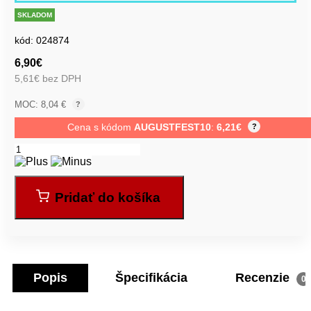
SKLADOM
kód:
024874
6,90
€
5,61
€
bez DPH
MOC: 8,04 €
?
Cena s kódom
AUGUSTFEST10
:
6,21
€
?
Pridať do košíka
Popis
Špecifikácia
Recenzie
0