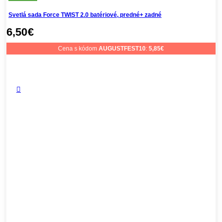
Svetlá sada Force TWIST 2.0 batériové, predné+ zadné
6,50
€
Cena s kódom
AUGUSTFEST10
:
5,85
€