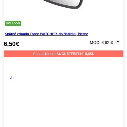
SKLADOM
Spätné zrkadlo Force WATCHER, do riadidiel, čierne
6,50
€
MOC: 6,62 €
?
Cena s kódom
AUGUSTFEST10
:
5,85
€