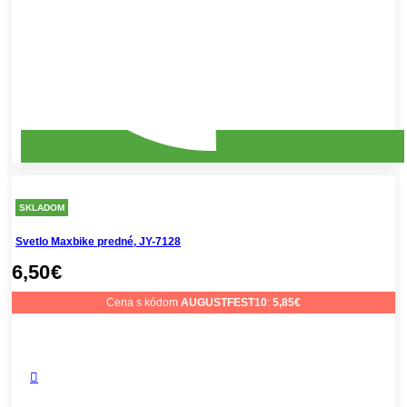
SKLADOM
Svetlo Maxbike predné, JY-7128
6,50
€
Cena s kódom
AUGUSTFEST10
:
5,85
€