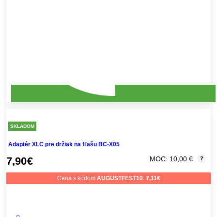
SKLADOM
Adaptér XLC pre držiak na fľašu BC-X05
7,90
€
MOC: 10,00 €
?
Cena s kódom
AUGUSTFEST10
:
7,11
€