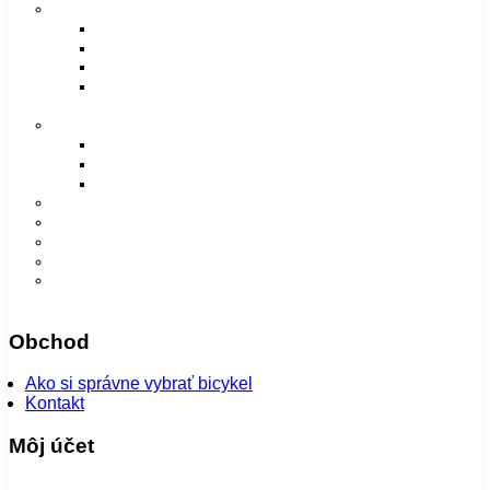
Vidlice, tlmiče a rámy
Vidlice
Tlmiče
Príslušenstvo
Rámy a príslušenstvo
Oblečenie
Bundy
Dámske
Detské
Pánske/UNI
Super ponuka
😎 Augustfest
Návleky
Nohavice
Vesty
Šatky a čiapky
Plášte na bicykel
Obchod
Ako si správne vybrať bicykel
Kontakt
Môj účet