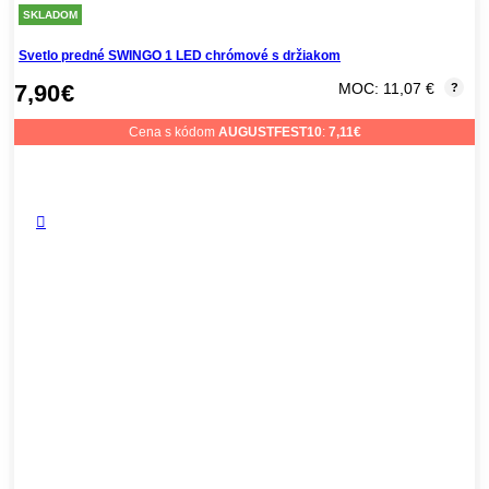
SKLADOM
Svetlo predné SWINGO 1 LED chrómové s držiakom
7,90
€
MOC: 11,07 €
?
Cena s kódom
AUGUSTFEST10
:
7,11
€