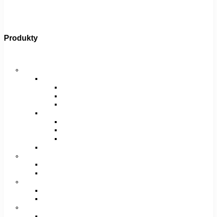
Produkty
Bicykle
Horské bicykle
Pánske
29″
27,5″
26″
Dámske
29″
27,5″
26″
Juniorské / chlapčenské / dievčenské
Krosové bicykle
Pánske
Dámske
Trekingové bicykle
Pánske
Dámske
Detské bicykle
12″