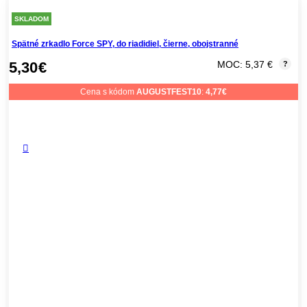
SKLADOM
Spätné zrkadlo Force SPY, do riadidiel, čierne, obojstranné
5,30
€
MOC: 5,37 €
?
Cena s kódom
AUGUSTFEST10
:
4,77
€