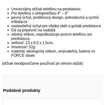
Univerzálny držiak telefónu na predstavec
Pre telefóny s uhlopriečkou 4″ – 6″
pevný úchyt, protikĺzavý design, jednoduchá a rychlá
inštalácia
nastaviteľný úchyt pre všetky oblé a guľaté predstavce
Dá sa pripevniť na riadidlá
odolný silikon, nepoškodzuje povrch telefónu ani
predstavca
veľkosť: 13 x 6,5 x 1,5cm,
hmotnosť: 52g
materiál: ekologický silikon, umývateľný, balený vo
FORCE obale
(držiak neodporúčame používať pri silnom daždi)
Podobné produkty