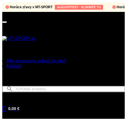
Horúce zľavy v MT-SPORT
Horúce zľ
AUGUSTFEST - KLIKNITE TU
Ako si správne vybrať bicykel
Kontakt
0
0,00 €