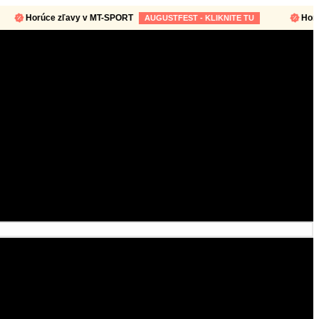
Horúce zľavy v MT-SPORT
Horúce zľ
AUGUSTFEST - KLIKNITE TU