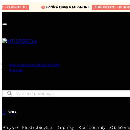
Horúce zľavy v MT-SPORT
IKNITE TU
AUGUSTFEST - KLIKNITE TU
Ako si správne vybrať bicykel
Kontakt
0
0,00 €
Bicykle
Elektrobicykle
Doplnky
Komponenty
Oblečeni