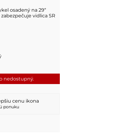
cykel osadený na 29“
zabezpečuje vidlica SR
ý
to nedostupný.
ú ponuku