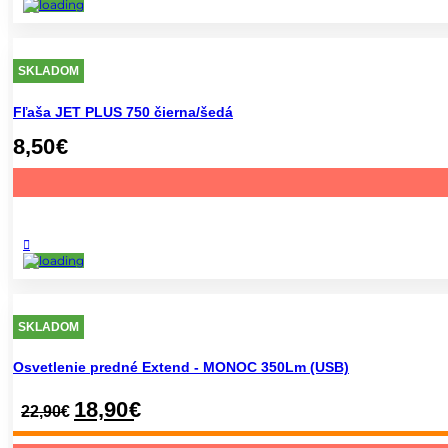
SKLADOM
Fľaša JET PLUS 750 čierna/šedá
8,50
€
SKLADOM
Osvetlenie predné Extend - MONOC 350Lm (USB)
18,90
€
22,90
€