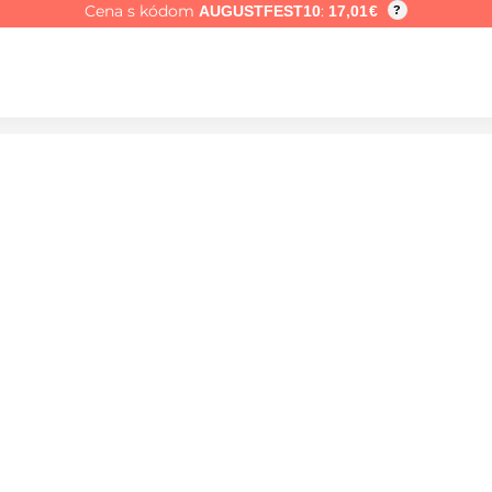
Cena s kódom
:
AUGUSTFEST10
17,01
€
?