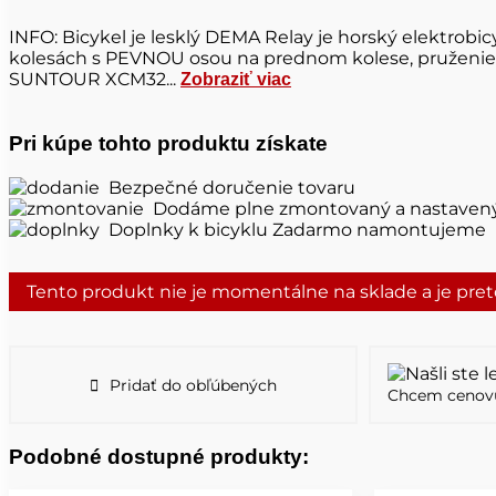
INFO: Bicykel je lesklý DEMA Relay je horský elektrobi
kolesách s PEVNOU osou na prednom kolese, pruženie 
SUNTOUR XCM32...
Zobraziť viac
Pri kúpe tohto produktu získate
Bezpečné doručenie tovaru
Dodáme plne zmontovaný a nastaven
Doplnky k bicyklu Zadarmo namontujeme
Tento produkt nie je momentálne na sklade a je pre
Pridať do obľúbených
Chcem cenov
Podobné dostupné produkty: