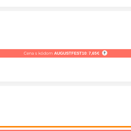
Cena s kódom
:
AUGUSTFEST10
7,65
€
?