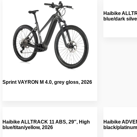
Haibike ALLTR
blue/dark silve
Sprint VAYRON M 4.0, grey gloss, 2026
Haibike ALLTRACK 11 ABS, 29″, High
Haibike ADVEN
blue/titan/yellow, 2026
black/platinu