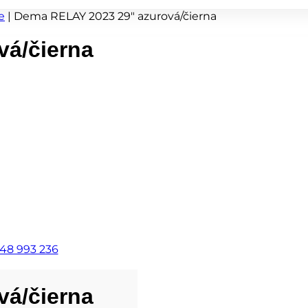
e
|
Dema RELAY 2023 29″ azurová/čierna
vá/čierna
48 993 236
vá/čierna