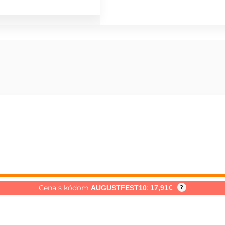
Cena s kódom
:
AUGUSTFEST10
17,91
€
?