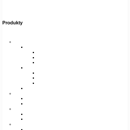
Produkty
Bicykle
Horské bicykle
Pánske
29″
27,5″
26″
Dámske
29″
27,5″
26″
Juniorské / chlapčenské / dievčenské
Krosové bicykle
Pánske
Dámske
Trekingové bicykle
Pánske
Dámske
Detské bicykle
12″