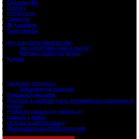
Elektrobicykle
Doplnky
Komponenty
Oblečenie
😎 Augustfest
Super ponuka
Ako si správne vybrať bicykel
Ako vybrať šírku ráfika a plášťa?
Rozmery plášťov na bicykel
Kontakt
Dokumenty a podmienky
Obchodné podmienky
Dokumenty na stiahnutie
Reklamačný poriadok
Poučenie o uplatnení práva spotrebiteľa na odstúpenie od
zmluvy
Postup pri vybavovaní reklamácie
Doprava a platba
Ochrana osobných údajov
Zberné miesto použitých pneumatík