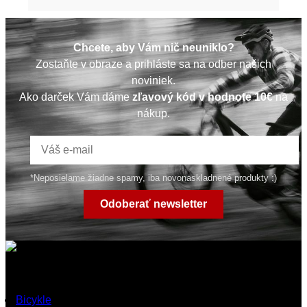
Chcete, aby Vám nič neuniklo?
Zostaňte v obraze a prihláste sa na odber našich
noviniek.
Ako darček Vám dáme
zľavový kód v hodnote 10€
na
nákup.
*Neposielame žiadne spamy, iba novonaskladnené produkty :)
Odoberať newsletter
Rýchle odkazy
Bicykle