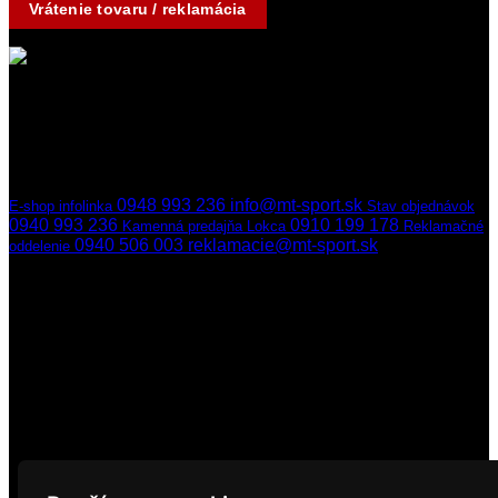
Vrátenie tovaru / reklamácia
Kontakty
Ak nedvíhame,
ozveme sa naspäť
hneď ako to bude možné
0948 993 236
info@mt-sport.sk
E-shop infolinka
Stav objednávok
0940 993 236
0910 199 178
Kamenná predajňa Lokca
Reklamačné
0940 506 003
reklamacie@mt-sport.sk
oddelenie
Kamenná predajňa
MT-SPORT
Hradská 141/22
029 51 Lokca