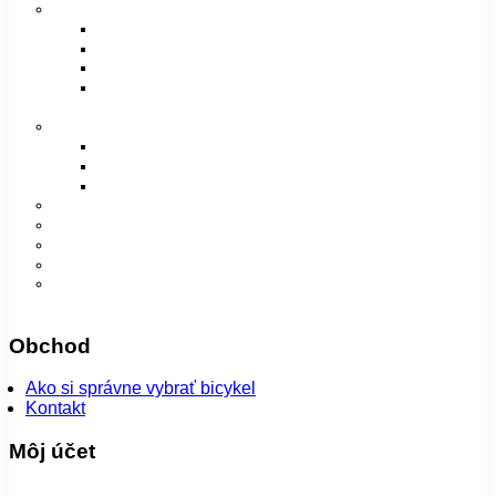
Vidlice, tlmiče a rámy
Vidlice
Tlmiče
Príslušenstvo
Rámy a príslušenstvo
Oblečenie
Bundy
Dámske
Detské
Pánske/UNI
Super ponuka
😎 Augustfest
Návleky
Nohavice
Vesty
Šatky a čiapky
Plášte na bicykel
Obchod
Ako si správne vybrať bicykel
Kontakt
Môj účet