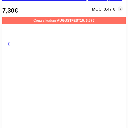
7,30
€
MOC: 8,47 €
?
Cena s kódom
AUGUSTFEST10
:
6,57
€