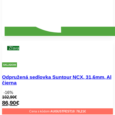
Zľava
SKLADOM
Odpružená sedlovka Suntour NCX, 31,6mm, Al
čierna
-16%
102,90
€
86,90
€
Cena s kódom
AUGUSTFEST10
:
78,21
€