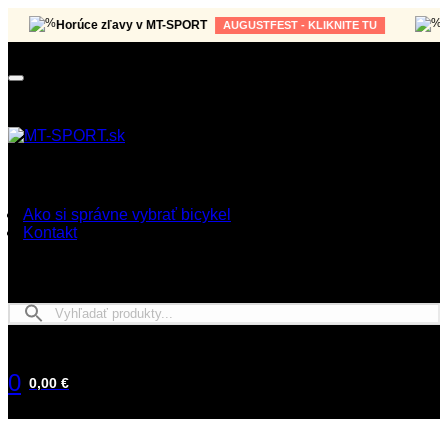
Horúce zľavy v MT-SPORT
Horú
AUGUSTFEST - KLIKNITE TU
Ako si správne vybrať bicykel
Kontakt
0
0,00 €