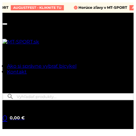
RT
Horúce zľavy v MT-SPORT
AUGUSTFEST - KLIKNITE TU
AUGUS
Ako si správne vybrať bicykel
Kontakt
0
0,00 €