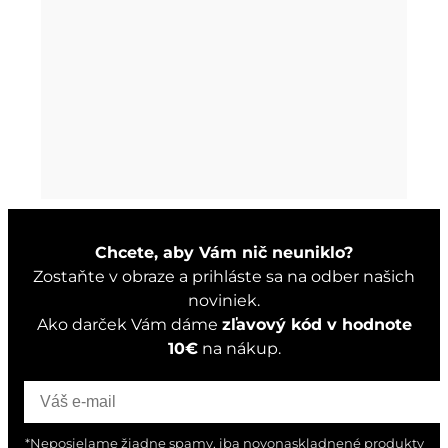
Chcete, aby Vám nič neuniklo?
Zostaňte v obraze a prihláste sa na odber našich
noviniek.
Ako darček Vám dáme
zľavový kód v hodnote
10€
na nákup.
*Neposielame žiadne spamy, iba novonaskladnené produkty