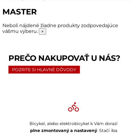
MASTER
Neboli nájdené žiadne produkty zodpovedajúce
vášmu výberu.
×
PREČO NAKUPOVAŤ U NÁS?
POZRITE SI HLAVNÉ DÔVODY
Bicykel, alebo elektrobicykel k Vám dorazí
plne zmontovaný a nastavený
. Stačí iba