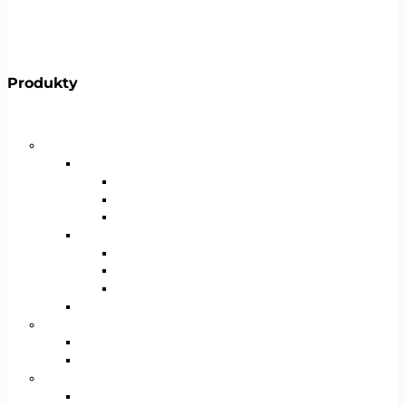
Produkty
Bicykle
Horské bicykle
Pánske
29″
27,5″
26″
Dámske
29″
27,5″
26″
Juniorské / chlapčenské / dievčenské
Krosové bicykle
Pánske
Dámske
Trekingové bicykle
Pánske