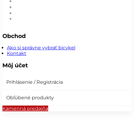
Nohavice
Vesty
Šatky a čiapky
Plášte na bicykel
Obchod
Ako si správne vybrať bicykel
Kontakt
Môj účet
Prihlásenie / Registrácia
Obľúbené produkty
Kamenná predajňa