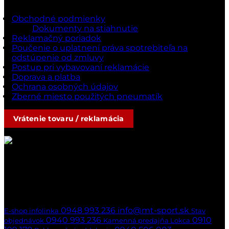
Obchodné podmienky
Dokumenty na stiahnutie
Reklamačný poriadok
Poučenie o uplatnení práva spotrebiteľa na
odstúpenie od zmluvy
Postup pri vybavovaní reklamácie
Doprava a platba
Ochrana osobných údajov
Zberné miesto použitých pneumatík
Vrátenie tovaru / reklamácia
Kontakty
Ak nedvíhame,
ozveme sa naspäť
hneď ako to bude možné
0948 993 236
info@mt-sport.sk
E-shop infolinka
Stav
0940 993 236
0910
objednávok
Kamenná predajňa Lokca