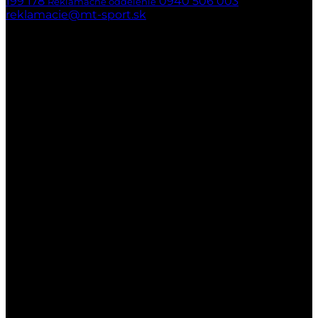
199 178
0940 506 003
Reklamačné oddelenie
reklamacie@mt-sport.sk
Kamenná predajňa
MT-SPORT
Hradská 141/22
029 51 Lokca