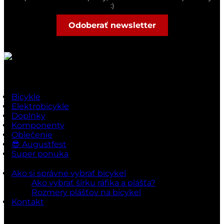
:)
Odoberať newsletter
Rýchle odkazy
Bicykle
Elektrobicykle
Doplnky
Komponenty
Oblečenie
😎 Augustfest
Super ponuka
Ako si správne vybrať bicykel
Ako vybrať šírku ráfika a plášťa?
Rozmery plášťov na bicykel
Kontakt
Dokumenty a podmienky