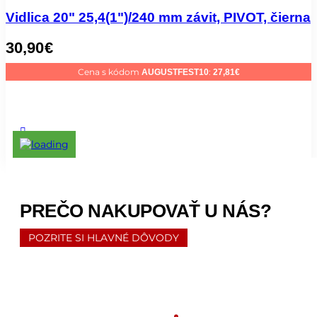
Vidlica 20" 25,4(1")/240 mm závit, PIVOT, čierna
30,90
€
Cena s kódom
:
AUGUSTFEST10
27,81
€
PREČO NAKUPOVAŤ U NÁS?
POZRITE SI HLAVNÉ DÔVODY