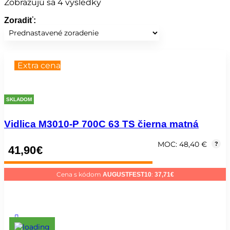
Zobrazujú sa 4 výsledky
Zoradiť:
Extra cena
SKLADOM
Vidlica M3010-P 700C 63 TS čierna matná
MOC: 48,40 €
?
41,90
€
Cena s kódom
:
AUGUSTFEST10
37,71
€