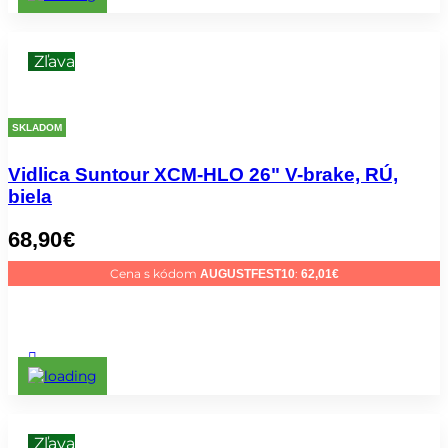
Zľava
SKLADOM
Vidlica Suntour XCM-HLO 26" V-brake, RÚ,
biela
68,90
€
Cena s kódom
:
AUGUSTFEST10
62,01
€
Zľava