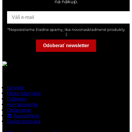
na nákup.
*Neposielame žiadne spamy, iba novonaskladnené produkty
:)
Odoberať newsletter
Rýchle odkazy
Bicykle
Elektrobicykle
Doplnky
Komponenty
Oblečenie
😎 Augustfest
Super ponuka