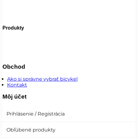
Produkty
Bicykle
Elektrobicykle
Doplnky
Komponenty
Oblečenie
😎 Augustfest
Super ponuka
Obchod
Ako si správne vybrať bicykel
Kontakt
Môj účet
Prihlásenie / Registrácia
Obľúbené produkty