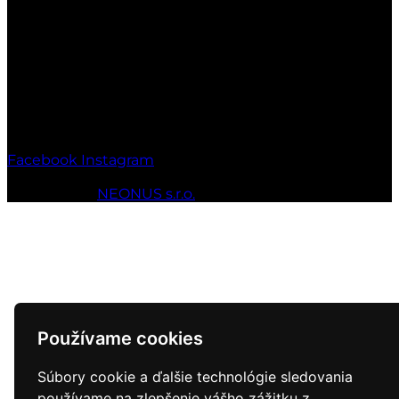
Otváracie hodiny:
Po-Pia: 7:00-17:00
So: 7:00-17:00
Ne: Zatvorené
Facebook
Instagram
© 2010 - 2026 MT-SPORT.sk Všetky práva vyhradené.
Webstránky
NEONUS s.r.o.
Používame cookies
Súbory cookie a ďalšie technológie sledovania
používame na zlepšenie vášho zážitku z