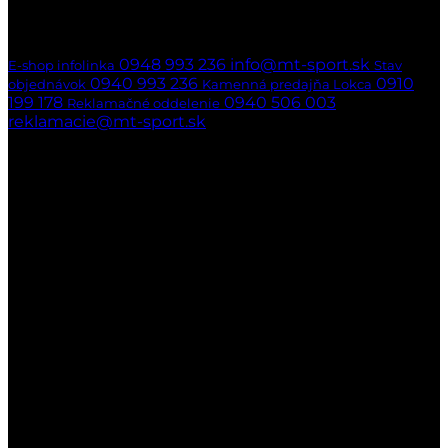
Ak nedvíhame,
ozveme sa naspäť
hneď ako to bude možné
0948 993 236
info@mt-sport.sk
E-shop infolinka
Stav
0940 993 236
0910
objednávok
Kamenná predajňa Lokca
199 178
0940 506 003
Reklamačné oddelenie
reklamacie@mt-sport.sk
Kamenná predajňa
MT-SPORT
Hradská 141/22
029 51 Lokca