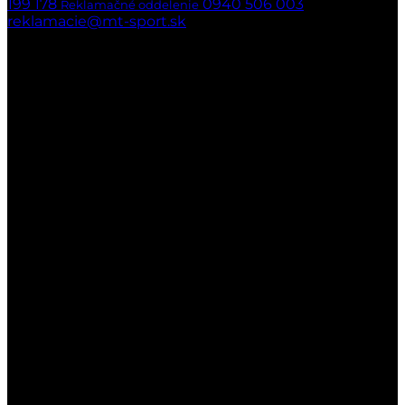
199 178
0940 506 003
Reklamačné oddelenie
reklamacie@mt-sport.sk
Kamenná predajňa
MT-SPORT
Hradská 141/22
029 51 Lokca