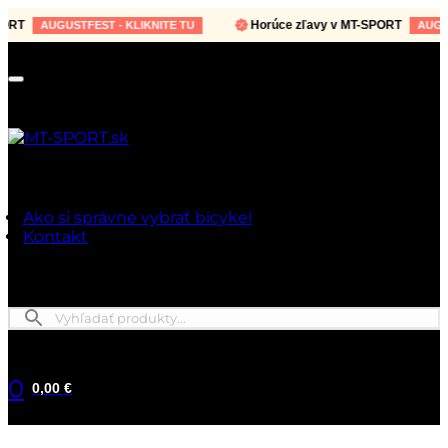
T
Horúce zľavy v MT-SPORT
AUGUSTFEST - KLIKNITE TU
AUGUSTF
Ako si správne vybrať bicykel
Kontakt
0
0,00 €