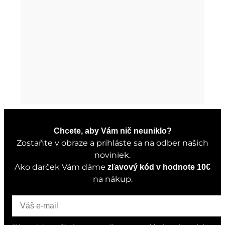
Chcete, aby Vám nič neuniklo?
Zostaňte v obraze a prihláste sa na odber našich
noviniek.
Ako darček Vám dáme
zľavový kód v hodnote 10€
na nákup.