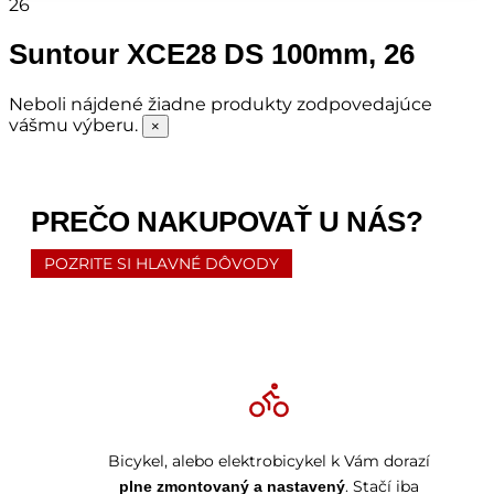
26
Suntour XCE28 DS 100mm, 26
Neboli nájdené žiadne produkty zodpovedajúce
vášmu výberu.
×
PREČO NAKUPOVAŤ U NÁS?
POZRITE SI HLAVNÉ DÔVODY
Bicykel, alebo elektrobicykel k Vám dorazí
. Stačí iba
plne zmontovaný a nastavený