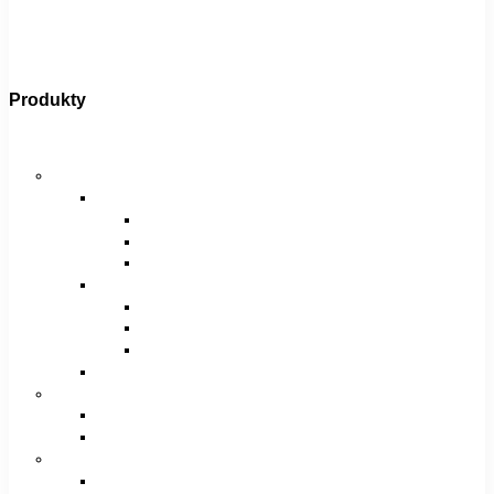
Produkty
Bicykle
Horské bicykle
Pánske
29″
27,5″
26″
Dámske
29″
27,5″
26″
Juniorské / chlapčenské / dievčenské
Krosové bicykle
Pánske
Dámske
Trekingové bicykle
Pánske