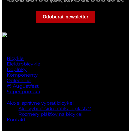
*Neposielame žiadne spamy, iba novonaskladnené produkty
:)
Odoberať newsletter
Rýchle odkazy
Bicykle
Elektrobicykle
Doplnky
Komponenty
Oblečenie
😎 Augustfest
Super ponuka
Ako si správne vybrať bicykel
Ako vybrať šírku ráfika a plášťa?
Rozmery plášťov na bicykel
Kontakt