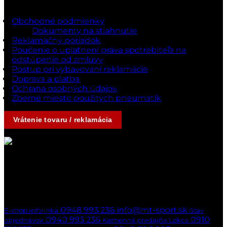
Dokumenty a podmienky
Obchodné podmienky
Dokumenty na stiahnutie
Reklamačný poriadok
Poučenie o uplatnení práva spotrebiteľa na
odstúpenie od zmluvy
Postup pri vybavovaní reklamácie
Doprava a platba
Ochrana osobných údajov
Zberné miesto použitých pneumatík
Vrátenie tovaru / reklamácia
Kontakty
Ak nedvíhame,
ozveme sa naspäť
hneď ako to bude možné
0948 993 236
info@mt-sport.sk
E-shop infolinka
Stav
0940 993 236
0910
objednávok
Kamenná predajňa Lokca