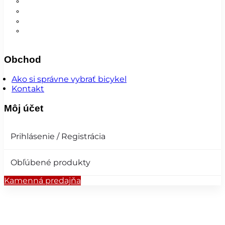
Nohavice
Vesty
Šatky a čiapky
Plášte na bicykel
Obchod
Ako si správne vybrať bicykel
Kontakt
Môj účet
Prihlásenie / Registrácia
Obľúbené produkty
Kamenná predajňa