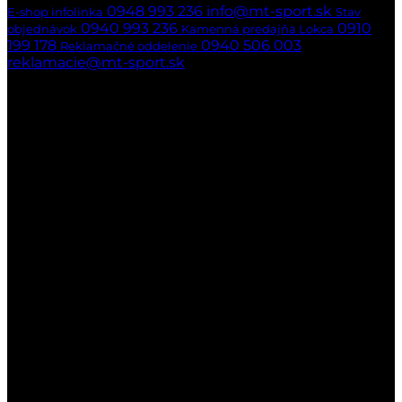
0948 993 236
info@mt-sport.sk
E-shop infolinka
Stav
0940 993 236
0910
objednávok
Kamenná predajňa Lokca
199 178
0940 506 003
Reklamačné oddelenie
reklamacie@mt-sport.sk
Kamenná predajňa
MT-SPORT
Hradská 141/22
029 51 Lokca