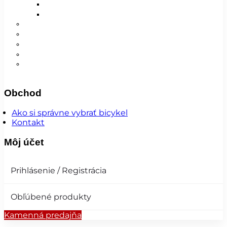
Detské
Pánske/UNI
😎 Augustfest
Super ponuka
Návleky
Nohavice
Vesty
Šatky a čiapky
Plášte na bicykel
Obchod
Ako si správne vybrať bicykel
Kontakt
Môj účet
Prihlásenie / Registrácia
Obľúbené produkty
Kamenná predajňa