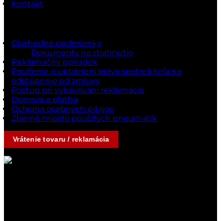
Kontakt
Dokumenty a podmienky
Obchodné podmienky
Dokumenty na stiahnutie
Reklamačný poriadok
Poučenie o uplatnení práva spotrebiteľa na
odstúpenie od zmluvy
Postup pri vybavovaní reklamácie
Doprava a platba
Ochrana osobných údajov
Zberné miesto použitých pneumatík
Vrátenie tovaru / reklamácia
Kontakty
Ak nedvíhame,
ozveme sa naspäť
hneď ako to bude možné