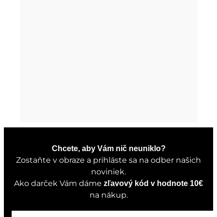
Chcete, aby Vám nič neuniklo?
Zostaňte v obraze a prihláste sa na odber našich
noviniek.
Ako darček Vám dáme
zľavový kód v hodnote 10€
na nákup.