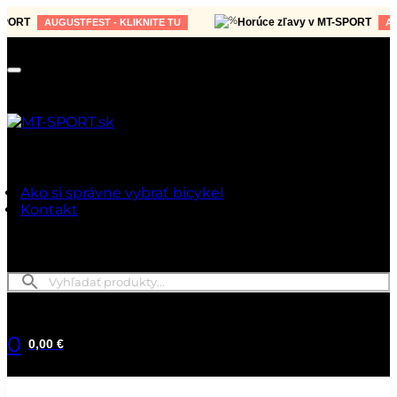
ORT
Horúce zľavy v MT-SPORT
AUGUSTFEST - KLIKNITE TU
AUGUS
Ako si správne vybrať bicykel
Kontakt
0
0,00 €