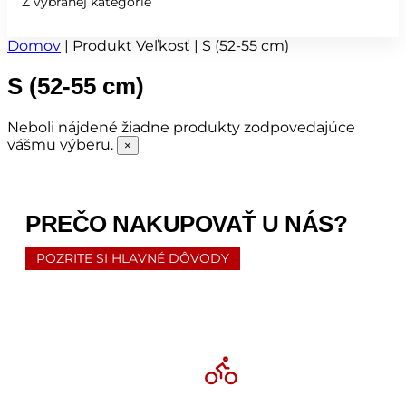
Z vybranej kategórie
Domov
|
Produkt Veľkosť
|
S (52-55 cm)
S (52-55 cm)
Neboli nájdené žiadne produkty zodpovedajúce
vášmu výberu.
×
PREČO NAKUPOVAŤ U NÁS?
POZRITE SI HLAVNÉ DÔVODY