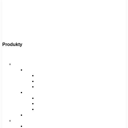
Produkty
Bicykle
Horské bicykle
Pánske
29″
27,5″
26″
Dámske
29″
27,5″
26″
Juniorské / chlapčenské / dievčenské
Krosové bicykle
Pánske