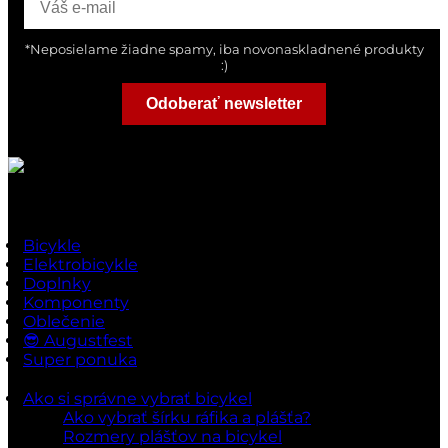
*Neposielame žiadne spamy, iba novonaskladnené produkty
:)
Odoberať newsletter
Rýchle odkazy
Bicykle
Elektrobicykle
Doplnky
Komponenty
Oblečenie
😎 Augustfest
Super ponuka
Ako si správne vybrať bicykel
Ako vybrať šírku ráfika a plášťa?
Rozmery plášťov na bicykel