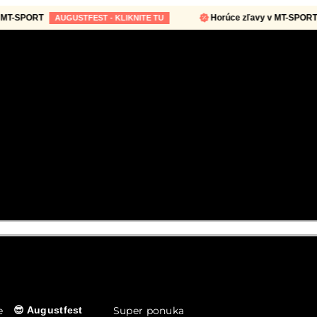
PORT
Horúce zľavy v MT-SPORT
AUGUSTFEST - KLIKNITE TU
AUG
e
Super ponuka
😎 Augustfest