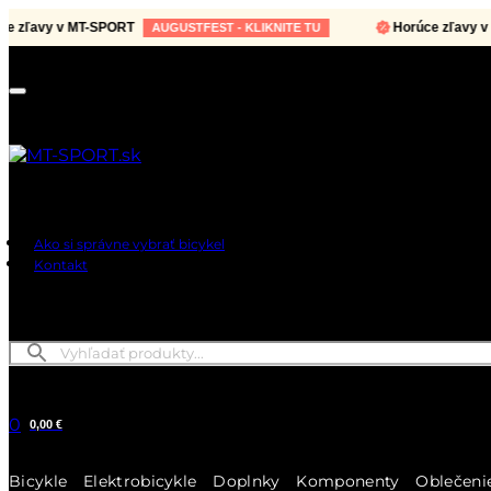
avy v MT-SPORT
Horúce zľavy v MT-S
AUGUSTFEST - KLIKNITE TU
Ako si správne vybrať bicykel
Kontakt
0
0,00 €
Bicykle
Elektrobicykle
Doplnky
Komponenty
Oblečeni