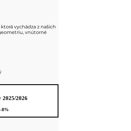
 ktorá vychádza z našich
eometriu, vnútorné
ý
2025/2026
 -8%