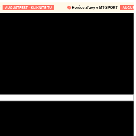
Horúce zľavy v MT-SPORT
USTFEST - KLIKNITE TU
AUGUSTFEST -