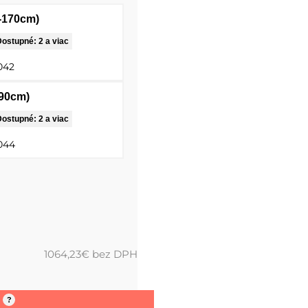
0-170cm)
ostupné: 2 a viac
042
190cm)
ostupné: 2 a viac
044
1064,23
€
bez DPH
?