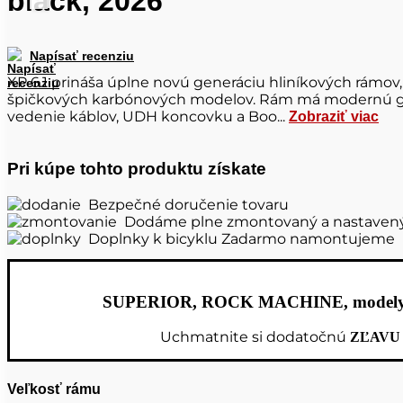
black, 2026
Napísať recenziu
XP 6.1 prináša úplne novú generáciu hliníkových rámov,
špičkových karbónových modelov. Rám má modernú g
vedenie káblov, UDH koncovku a Boo...
Zobraziť viac
Pri kúpe tohto produktu získate
Bezpečné doručenie tovaru
Dodáme plne zmontovaný a nastaven
Doplnky k bicyklu Zadarmo namontujeme
SUPERIOR, ROCK MACHINE, modely 
Uchmatnite si dodatočnú
ZĽAVU
Veľkosť rámu