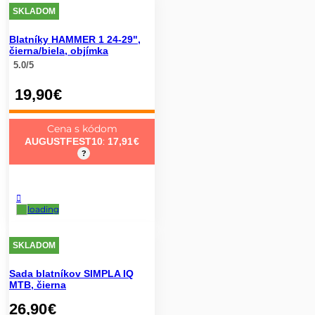
SKLADOM
Blatníky HAMMER 1 24-29",
čierna/biela, objímka
5.0/5
19,90
€
Cena s kódom
:
AUGUSTFEST10
17,91
€
?
SKLADOM
Sada blatníkov SIMPLA IQ
MTB, čierna
26,90
€