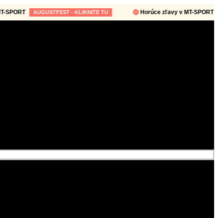
ORT
Horúce zľavy v MT-SPORT
AUGUSTFEST - KLIKNITE TU
AUGU