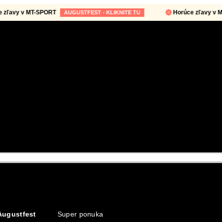
y v MT-SPORT
Horúce zľavy v MT-SP
AUGUSTFEST - KLIKNITE TU
Augustfest
Super ponuka