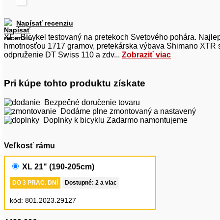
Napísať recenziu
XF - Bicykel testovaný na pretekoch Svetového pohára. Najle
hmotnosťou 1717 gramov, pretekárska výbava Shimano XTR s
odpruženie DT Swiss 110 a zdv...
Zobraziť viac
Pri kúpe tohto produktu získate
Bezpečné doručenie tovaru
Dodáme plne zmontovaný a nastavený
Doplnky k bicyklu Zadarmo namontujeme
Veľkosť rámu
XL 21" (190-205cm)
DO 3 PRAC. DNÍ
Dostupné: 2 a viac
kód:
801.2023.29127