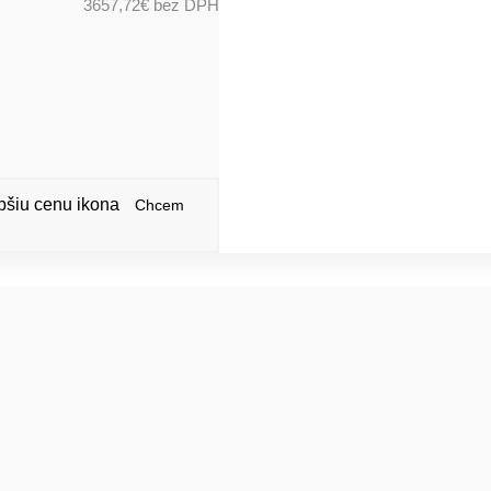
3657,72
€
bez DPH
Chcem