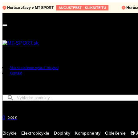
rúce zľavy v MT-SPORT
Horúce zľav
AUGUSTFEST - KLIKNITE TU
Ako si správne vybrať bicykel
Kontakt
0
0,00 €
Bicykle
Elektrobicykle
Doplnky
Komponenty
Oblečenie
😎 