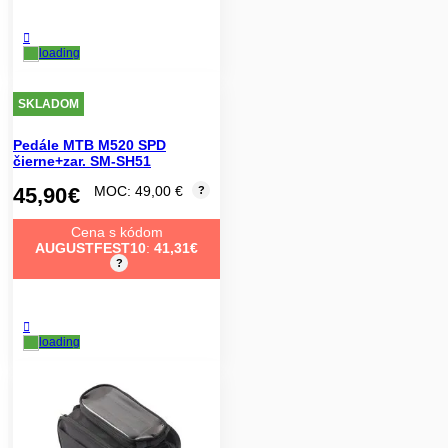
SKLADOM
Pedále MTB M520 SPD
čierne+zar. SM-SH51
45,90
€
MOC: 49,00 €
?
Cena s kódom
AUGUSTFEST10
:
41,31
€
?