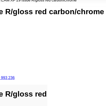
AM XF 29 issue R/gloss red carbon/chrome
 R/gloss red carbon/chrome
 993 236
 R/gloss red