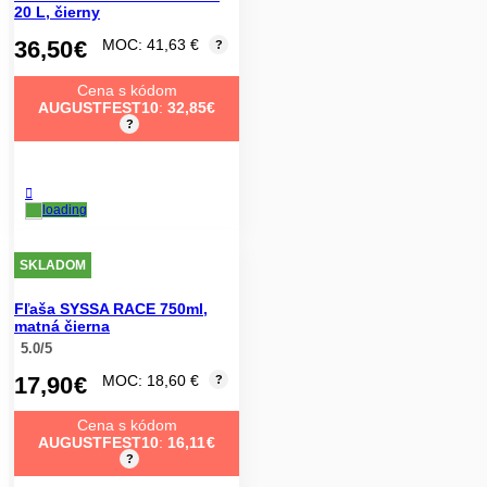
20 L, čierny
36,50
€
MOC: 41,63 €
?
Cena s kódom
AUGUSTFEST10
:
32,85
€
?
SKLADOM
Fľaša SYSSA RACE 750ml,
matná čierna
5.0/5
17,90
€
MOC: 18,60 €
?
Cena s kódom
AUGUSTFEST10
:
16,11
€
?