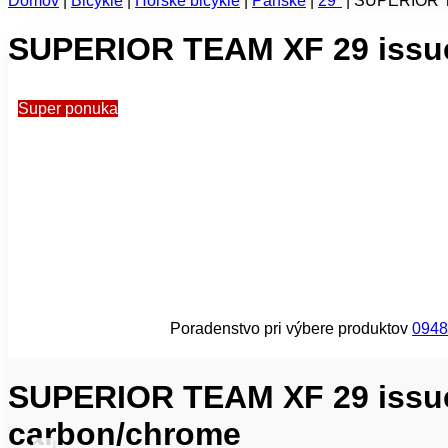
Domov
|
Bicykle
|
Horské bicykle
|
Pánske
|
29"
|
SUPERIOR TE
SUPERIOR TEAM XF 29 issue
Super ponuka
Poradenstvo pri výbere produktov
0948
SUPERIOR TEAM XF 29 issue
carbon/chrome