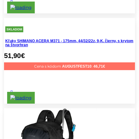
SKLADOM
Kľuky SHIMANO ACERA M371 - 175mm, 44/32/22z, 9-K. čierny, s krytom
na štvorhran
51,90
€
Cena s kódom
:
AUGUSTFEST10
46,71
€