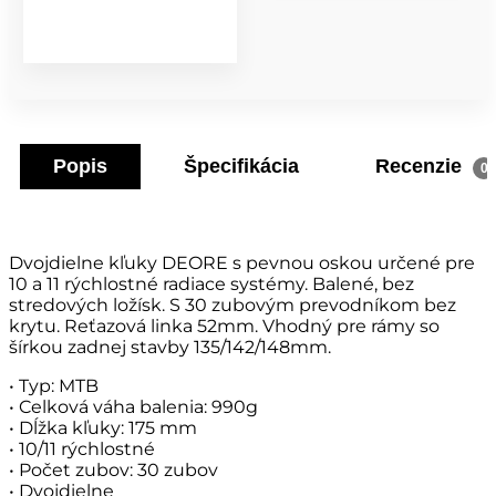
Popis
Špecifikácia
Recenzie
0
Dvojdielne kľuky DEORE s pevnou oskou určené pre
10 a 11 rýchlostné radiace systémy. Balené, bez
stredových ložísk. S 30 zubovým prevodníkom bez
krytu. Reťazová linka 52mm. Vhodný pre rámy so
šírkou zadnej stavby 135/142/148mm.
• Typ: MTB
• Celková váha balenia: 990g
• Dĺžka kľuky: 175 mm
• 10/11 rýchlostné
• Počet zubov: 30 zubov
• Dvojdielne