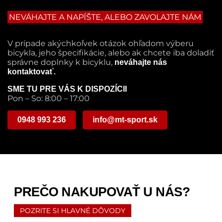
NEVÁHAJTE A NAPÍŠTE, ALEBO ZAVOLAJTE NÁM
V prípade akýchkoľvek otázok ohľadom výberu
bicykla, jeho špecifikácie, alebo ak chcete iba doladiť
správne doplnky k bicyklu,
neváhajte nás
kontaktovať.
SME TU PRE VÁS K DISPOZÍCII
Pon – So: 8:00 – 17:00
0948 993 236
info@mt-sport.sk
PREČO NAKUPOVAŤ U NÁS?
POZRITE SI HLAVNÉ DÔVODY