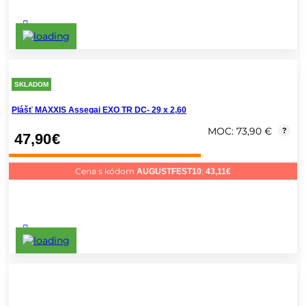
SKLADOM
Plášť MAXXIS Assegai EXO TR DC- 29 x 2,60
MOC: 73,90 €
?
47,90
€
Cena s kódom
:
AUGUSTFEST10
43,11
€