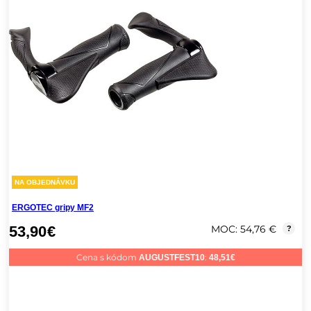
NA OBJEDNÁVKU
ERGOTEC gripy MF2
53,90
€
MOC: 54,76 €
?
Cena s kódom
:
AUGUSTFEST10
48,51
€