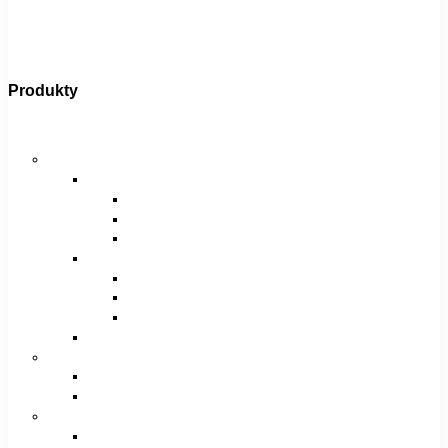
Produkty
Bicykle
Horské bicykle
Pánske
29″
27,5″
26″
Dámske
29″
27,5″
26″
Juniorské / chlapčenské / dievčenské
Krosové bicykle
Pánske
Dámske
Trekingové bicykle
Pánske