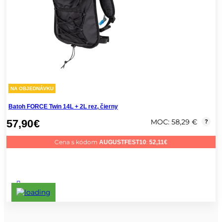
NA OBJEDNÁVKU
Batoh FORCE Twin 14L + 2L rez, čierny
57,90
€
MOC: 58,29 €
?
Cena s kódom
:
AUGUSTFEST10
52,11
€