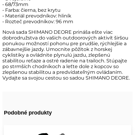
• 68/73mm
• Farba: čierna, bez krytu
• Materiál prevodníkov: hliník
• Rozteč prevodníkov: 96 mm
Nová sada SHIMANO DEORE prináša ešte viac
dobrodružstva do vašich outdoorových aktivít širšou
ponukou možností pohonu pre prudšie, rýchlejšie a
zábavnejšie jazdy. Umocnite pôžitok z horskej
cyklistiky a ovládnite plynulú jazdu, zlepšenú
stabilitou reťaze a ostré radenie na trailoch. Stúpajte
po strmších chodníkoch a leťte dole z kopcov so
zlepšenou stabilitou a predvídateľným ovládaním.
Vydajte sa svojou cestou so sadou SHIMANO DEORE.
Podobné produkty