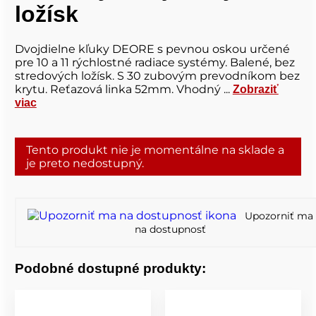
ložísk
Dvojdielne kľuky DEORE s pevnou oskou určené
pre 10 a 11 rýchlostné radiace systémy. Balené, bez
stredových ložísk. S 30 zubovým prevodníkom bez
krytu. Reťazová linka 52mm. Vhodný ...
Zobraziť
viac
Tento produkt nie je momentálne na sklade a
je preto nedostupný.
Upozorniť ma
na dostupnosť
Podobné dostupné produkty: