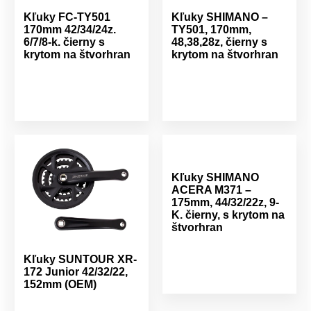
Kľuky FC-TY501
Kľuky SHIMANO –
170mm 42/34/24z.
TY501, 170mm,
6/7/8-k. čierny s
48,38,28z, čierny s
krytom na štvorhran
krytom na štvorhran
Kľuky SHIMANO
ACERA M371 –
175mm, 44/32/22z, 9-
K. čierny, s krytom na
štvorhran
Kľuky SUNTOUR XR-
172 Junior 42/32/22,
152mm (OEM)