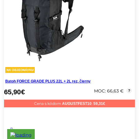
NA OBJEDNÁVKU
Batoh FORCE GRADE PLUS 22L + 2L rez, čierny
65,90
€
MOC: 66,63 €
?
Cena s kódom
:
AUGUSTFEST10
59,31
€