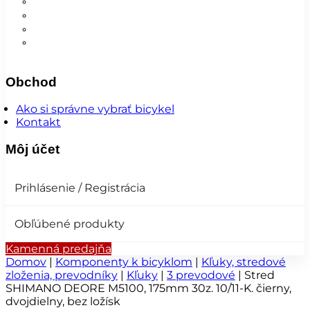
Nohavice
Vesty
Šatky a čiapky
Plášte na bicykel
Obchod
Ako si správne vybrať bicykel
Kontakt
Môj účet
Prihlásenie / Registrácia
Obľúbené produkty
Kamenná predajňa
Domov
|
Komponenty k bicyklom
|
Kľuky, stredové
zloženia, prevodníky
|
Kľuky
|
3 prevodové
|
Stred
SHIMANO DEORE M5100, 175mm 30z. 10/11-K. čierny,
dvojdielny, bez ložísk