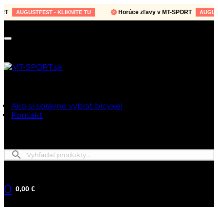
Horúce zľavy v MT-SPORT
AUGUSTFEST - KLIKNITE TU
AUGUSTFES
Ako si správne vybrať bicykel
Kontakt
0
0,00 €