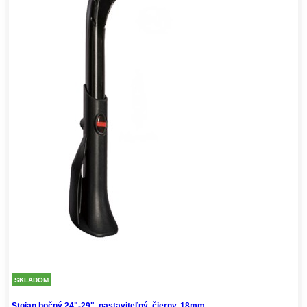
SKLADOM
Stojan bočný 24"-29", nastaviteľný, čierny, 18mm