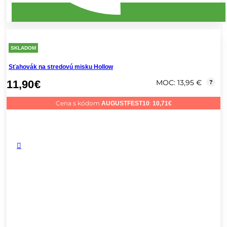
SKLADOM
Sťahovák na stredovú misku Hollow
11,90
€
MOC: 13,95 €
?
Cena s kódom
:
AUGUSTFEST10
10,71
€