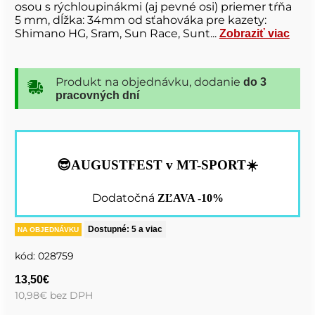
osou s rýchloupinákmi (aj pevné osi) priemer tŕňa
5 mm, dĺžka: 34mm od sťahováka pre kazety:
Shimano HG, Sram, Sun Race, Sunt...
Zobraziť viac
Produkt na objednávku, dodanie
do 3
pracovných dní
😎AUGUSTFEST v MT-SPORT☀️
Dodatočná
ZĽAVA -10%
Dostupné: 5 a viac
NA OBJEDNÁVKU
kód:
028759
13,50
€
10,98
€
bez DPH