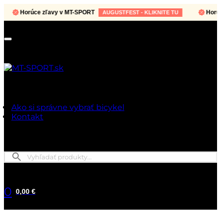
Horúce zľavy v MT-SPORT
Horúce z
AUGUSTFEST - KLIKNITE TU
Ako si správne vybrať bicykel
Kontakt
0
0,00 €