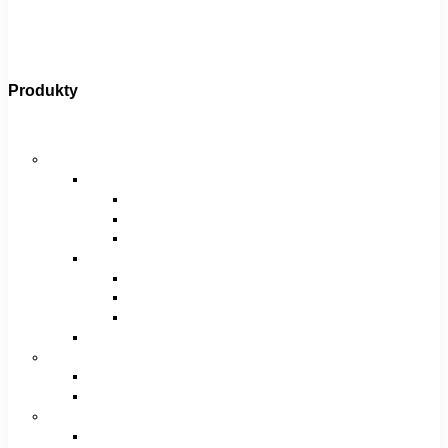
Produkty
Bicykle
Horské bicykle
Pánske
29″
27,5″
26″
Dámske
29″
27,5″
26″
Juniorské / chlapčenské / dievčenské
Krosové bicykle
Pánske
Dámske
Trekingové bicykle
Pánske