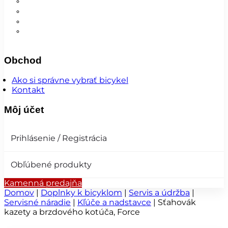
Nohavice
Vesty
Šatky a čiapky
Plášte na bicykel
Obchod
Ako si správne vybrať bicykel
Kontakt
Môj účet
Prihlásenie / Registrácia
Obľúbené produkty
Kamenná predajňa
Domov
|
Doplnky k bicyklom
|
Servis a údržba
|
Servisné náradie
|
Kľúče a nadstavce
|
Sťahovák
kazety a brzdového kotúča, Force