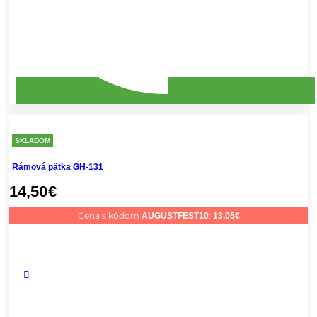
SKLADOM
Rámová pätka GH-131
14,50
€
Cena s kódom
:
AUGUSTFEST10
13,05
€