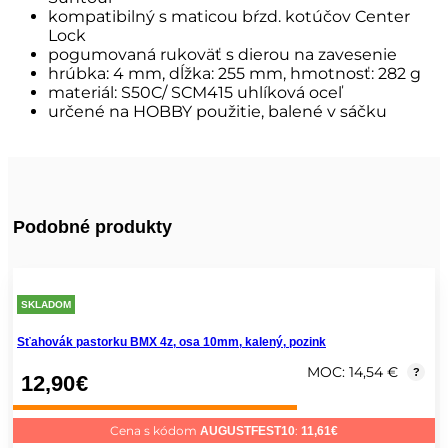
kompatibilný s maticou bŕzd. kotúčov Center
Lock
pogumovaná rukoväť s dierou na zavesenie
hrúbka: 4 mm, dĺžka: 255 mm, hmotnosť: 282 g
materiál: S50C/ SCM415 uhlíková oceľ
určené na HOBBY použitie, balené v sáčku
Podobné produkty
SKLADOM
Sťahovák pastorku BMX 4z, osa 10mm, kalený, pozink
MOC: 14,54 €
?
12,90
€
Cena s kódom
:
AUGUSTFEST10
11,61
€