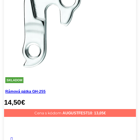
SKLADOM
Rámová pätka GH-255
14,50
€
Cena s kódom
:
AUGUSTFEST10
13,05
€