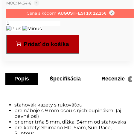
MOC: 14,54 €
?
Cena s kódom
:
AUGUSTFEST10
12,15
€
?
Pridať do košíka
Popis
Špecifikácia
Recenzie
0
sťahovák kazety s rukoväťou
pre náboje s 9 mm osou s rýchloupinákmi (aj
pevné osi)
priemer tŕňa 5 mm, dĺžka: 34mm od sťahováka
pre kazety: Shimano HG, Sram, Sun Race,
Suntour