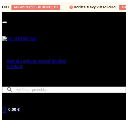
ORT
Horúce zľavy v MT-SPORT
AUGUSTFEST - KLIKNITE TU
AUGUST
Ako si správne vybrať bicykel
Kontakt
0
0,00 €