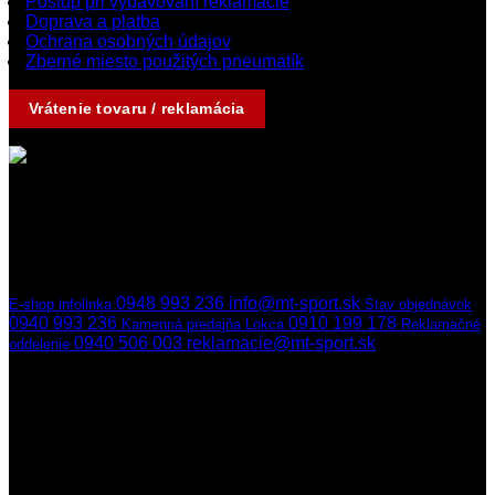
Postup pri vybavovaní reklamácie
Doprava a platba
Ochrana osobných údajov
Zberné miesto použitých pneumatík
Vrátenie tovaru / reklamácia
Kontakty
Ak nedvíhame,
ozveme sa naspäť
hneď ako to bude možné
0948 993 236
info@mt-sport.sk
E-shop infolinka
Stav objednávok
0940 993 236
0910 199 178
Kamenná predajňa Lokca
Reklamačné
0940 506 003
reklamacie@mt-sport.sk
oddelenie
Kamenná predajňa
MT-SPORT
Hradská 141/22
029 51 Lokca