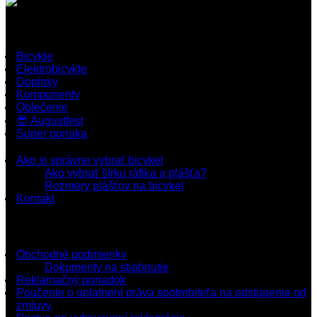
Rýchle odkazy
Bicykle
Elektrobicykle
Doplnky
Komponenty
Oblečenie
😎 Augustfest
Super ponuka
Ako si správne vybrať bicykel
Ako vybrať šírku ráfika a plášťa?
Rozmery plášťov na bicykel
Kontakt
Dokumenty a podmienky
Obchodné podmienky
Dokumenty na stiahnutie
Reklamačný poriadok
Poučenie o uplatnení práva spotrebiteľa na odstúpenie od
zmluvy