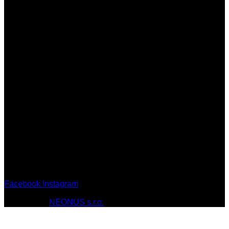
Otváracie hodiny:
Po-Pia: 7:00-17:00
So: 7:00-17:00
Ne: Zatvorené
Facebook
Instagram
© 2010 - 2026 MT-SPORT.sk Všetky práva vyhradené.
Webstránky
NEONUS s.r.o.