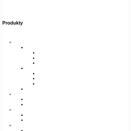
Produkty
Bicykle
Horské bicykle
Pánske
29″
27,5″
26″
Dámske
29″
27,5″
26″
Juniorské / chlapčenské / dievčenské
Krosové bicykle
Pánske
Dámske
Trekingové bicykle
Pánske
Dámske
Detské bicykle
12″