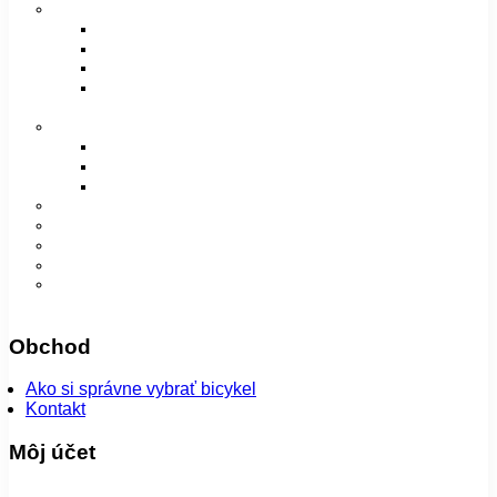
Vidlice, tlmiče a rámy
Vidlice
Tlmiče
Príslušenstvo
Rámy a príslušenstvo
Oblečenie
Bundy
Dámske
Detské
Pánske/UNI
Super ponuka
😎 Augustfest
Návleky
Nohavice
Vesty
Šatky a čiapky
Plášte na bicykel
Obchod
Ako si správne vybrať bicykel
Kontakt
Môj účet