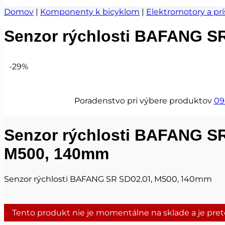
Domov
|
Komponenty k bicyklom
|
Elektromotory a pr
Senzor rýchlosti BAFANG S
-29%
Poradenstvo pri výbere produktov
09
Senzor rýchlosti BAFANG SR
M500, 140mm
Senzor rýchlosti BAFANG SR SD02.01, M500, 140mm
Tento produkt nie je momentálne na sklade a je pre