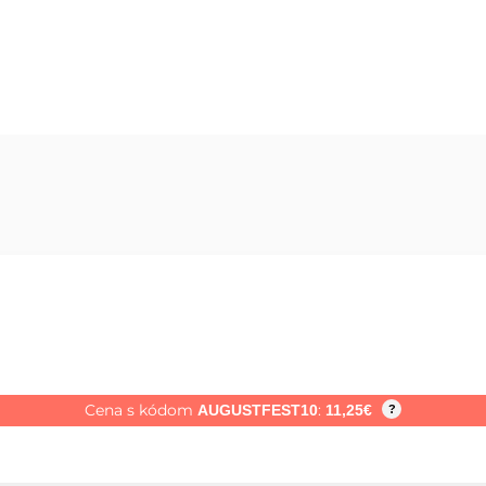
Cena s kódom
:
AUGUSTFEST10
11,25
€
?