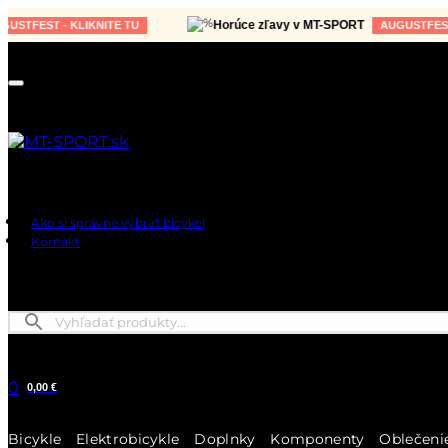
Horúce zľavy v MT-SPORT
ST - KLIKNITE TU
AUGUSTFEST - KLI
Ako si správne vybrať bicykel
Kontakt
0
0,00 €
Bicykle
Elektrobicykle
Doplnky
Komponenty
Oblečeni