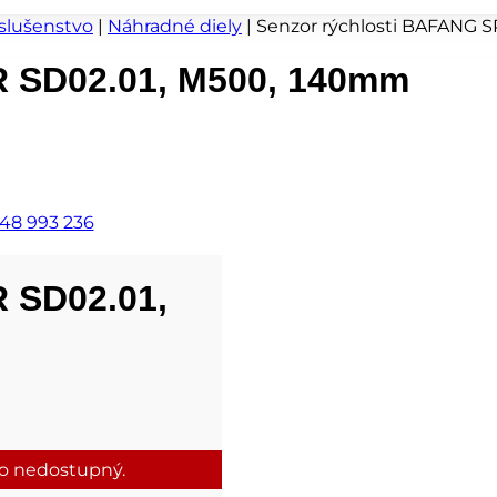
íslušenstvo
|
Náhradné diely
|
Senzor rýchlosti BAFANG 
R SD02.01, M500, 140mm
48 993 236
 SD02.01,
to nedostupný.