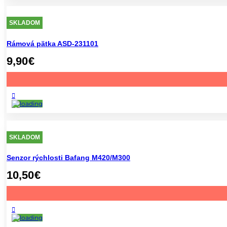
SKLADOM
Rámová pätka ASD-231101
9,90
€
SKLADOM
Senzor rýchlosti Bafang M420/M300
10,50
€