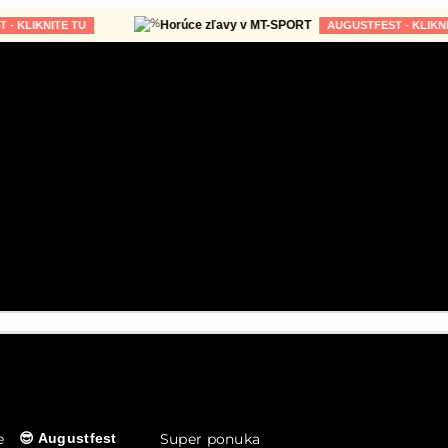
Horúce zľavy v MT-SPORT
KNITE TU
AUGUSTFEST - KLIKNITE TU
e
Super ponuka
😎 Augustfest