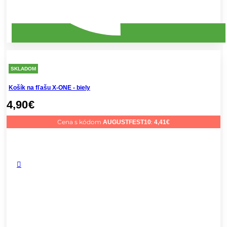
SKLADOM
Košík na fľašu X-ONE - biely
4,90
€
Cena s kódom
:
AUGUSTFEST10
4,41
€