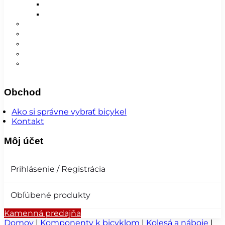
Detské
Pánske/UNI
😎 Augustfest
Super ponuka
Návleky
Nohavice
Vesty
Šatky a čiapky
Plášte na bicykel
Obchod
Ako si správne vybrať bicykel
Kontakt
Môj účet
Prihlásenie / Registrácia
Obľúbené produkty
Kamenná predajňa
Domov
|
Komponenty k bicyklom
|
Kolesá a náboje
|