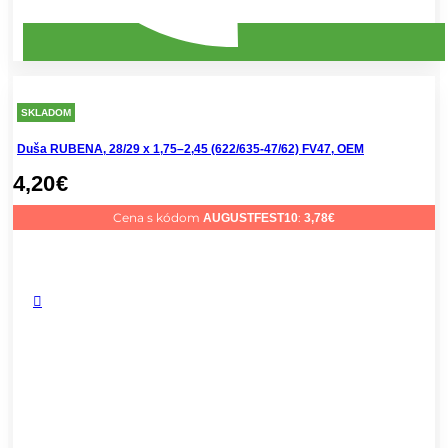
SKLADOM
Duša RUBENA, 28/29 x 1,75–2,45 (622/635-47/62) FV47, OEM
4,20
€
Cena s kódom
:
AUGUSTFEST10
3,78
€