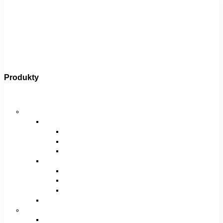
Produkty
Bicykle
Horské bicykle
Pánske
29″
27,5″
26″
Dámske
29″
27,5″
26″
Juniorské / chlapčenské / dievčenské
Krosové bicykle
Pánske