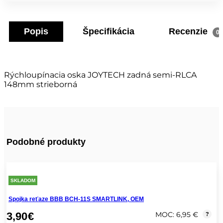
Popis
Špecifikácia
Recenzie
0
Rýchloupínacia oska JOYTECH zadná semi-RLCA
148mm strieborná
Podobné produkty
SKLADOM
Spojka reťaze BBB BCH-11S SMARTLINK, OEM
3,90
€
MOC: 6,95 €
?