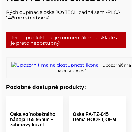
Rýchloupínacia oska JOYTECH zadná semi-RLCA
148mm strieborná
Tento produkt nie je momentálne na sklade a
je preto nedostupný.
Upozorniť ma
na dostupnosť
Podobné dostupné produkty:
Oska voľnobežného
Oska PA-TZ-045
náboja 165-95mm +
Dema BOOST, OEM
záberový kužel