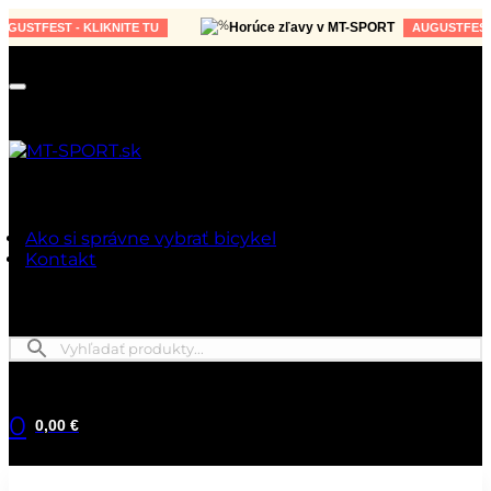
Horúce zľavy v MT-SPORT
STFEST - KLIKNITE TU
AUGUSTFEST - K
Ako si správne vybrať bicykel
Kontakt
0
0,00 €