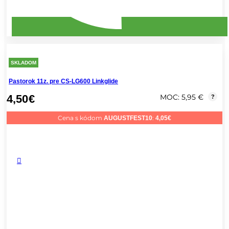
SKLADOM
Pastorok 11z. pre CS-LG600 Linkglide
4,50
€
MOC: 5,95 €
?
Cena s kódom
:
AUGUSTFEST10
4,05
€