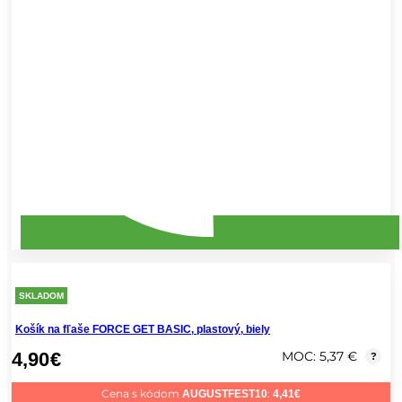
SKLADOM
Košík na fľaše FORCE GET BASIC, plastový, biely
4,90
€
MOC: 5,37 €
?
Cena s kódom
:
AUGUSTFEST10
4,41
€