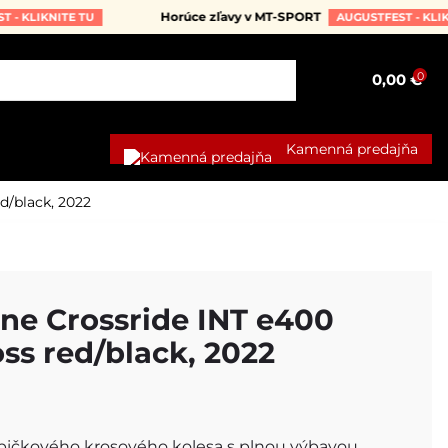
Horúce zľavy v MT-SPORT
IKNITE TU
AUGUSTFEST - KLIKNITE 
0
0,00 €
Kamenná predajňa
d/black, 2022
ne Crossride INT e400
oss red/black, 2022
pičkového krosového kolesa s plnou výbavou,