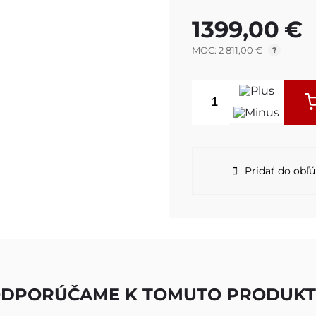
1399,00
€
MOC: 2 811,00 €
?
Pridať do obľ
DPORÚČAME K TOMUTO PRODUK