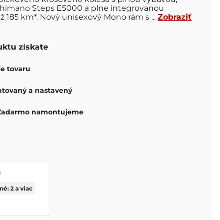
himano Steps E5000 a plne integrovanou
ž 185 km*. Nový unisexový Mono rám s ...
Zobraziť
uktu získate
e tovaru
tovaný a nastavený
u Zadarmo namontujeme
)
é: 2 a viac