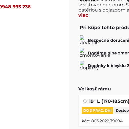
kvalitným motorom S
0948 993 236
batériou s dojazdom a
viac
Pri kúpe tohto prod
Bezpečné doručeni
Dodáme plne zmon
Doplnky k bicykl
Veľkosť rámu
19" L (170-185cm
DO 3 PRAC. DNÍ
Dostupn
kód:
803.2022.79094