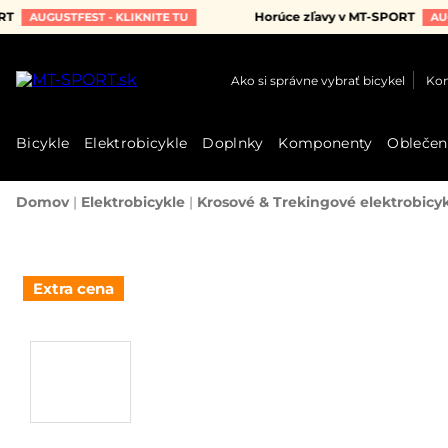
Horúce zľavy v MT-SPORT
UGUSTFEST - KLIKNITE TU
AUGUSTFE
Ako si správne vybrať bicykel
Kon
Bicykle
Elektrobicykle
Doplnky
Komponenty
Oblečen
Domov
|
Elektrobicykle
|
Krosové & Trekingové elektrobicy
Extra cena