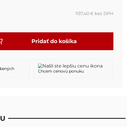
1137,40
€
bez DPH
Pridať do košíka
úbených
Chcem cenovú ponuku
TU