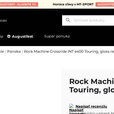
Horúce zľavy v MT-SPORT
ST - KLIKNITE TU
AUGUSTFEST - KL
takt
Super ponuka
ie
😎 Augustfest
kle
|
Pánske
|
Rock Machine Crossride INT e400 Touring, gloss re
Rock Machi
Touring, gl
Napísať recenziu
Ekonomický variant š