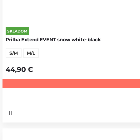
SKLADOM
Prilba Extend EVENT snow white-black
S/M
M/L
44,90
€