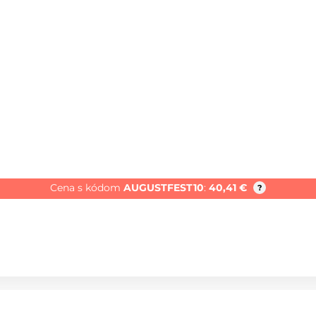
Cena s kódom
AUGUSTFEST10
:
40,41
€
?