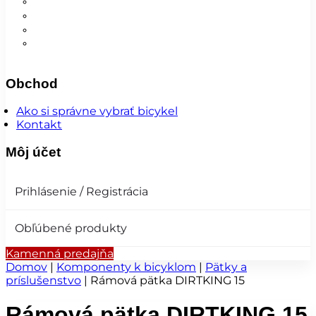
Nohavice
Vesty
Šatky a čiapky
Plášte na bicykel
Obchod
Ako si správne vybrať bicykel
Kontakt
Môj účet
Prihlásenie / Registrácia
Obľúbené produkty
Kamenná predajňa
Domov
|
Komponenty k bicyklom
|
Pätky a
príslušenstvo
|
Rámová pätka DIRTKING 15
Rámová pätka DIRTKING 15