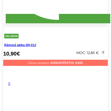
SKLADOM
Rámová pätka GH-012
10,90
€
MOC: 12,85 €
?
Cena s kódom
:
AUGUSTFEST10
9,81
€