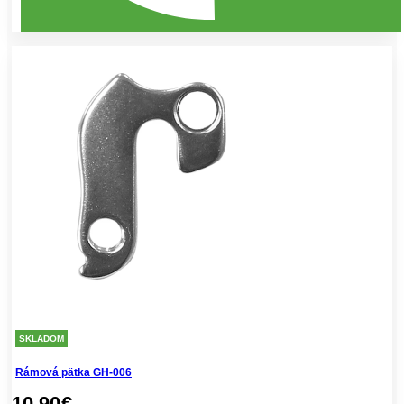
SKLADOM
Rámová pätka GH-006
10,90
€