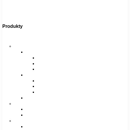
Produkty
Bicykle
Horské bicykle
Pánske
29″
27,5″
26″
Dámske
29″
27,5″
26″
Juniorské / chlapčenské / dievčenské
Krosové bicykle
Pánske
Dámske
Trekingové bicykle
Pánske