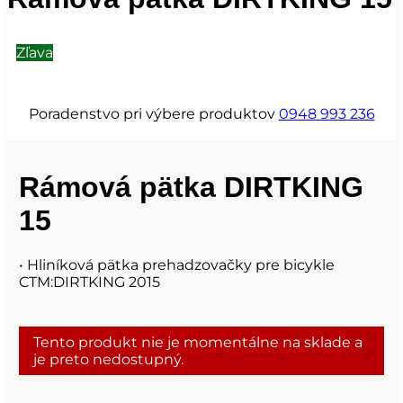
Zľava
Poradenstvo pri výbere produktov
0948 993 236
Rámová pätka DIRTKING
15
• Hliníková pätka prehadzovačky pre bicykle
CTM:DIRTKING 2015
Tento produkt nie je momentálne na sklade a
je preto nedostupný.