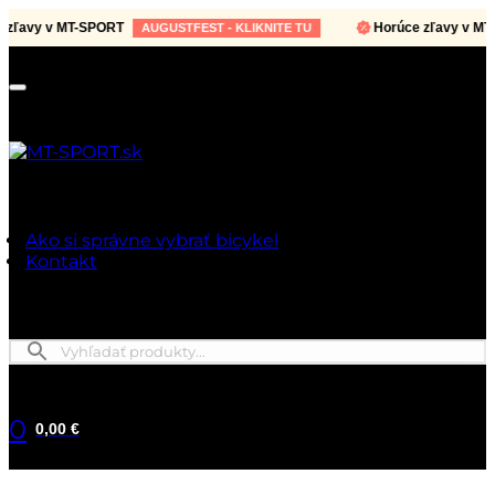
avy v MT-SPORT
Horúce zľavy v MT-SP
AUGUSTFEST - KLIKNITE TU
Ako si správne vybrať bicykel
Kontakt
0
0,00 €