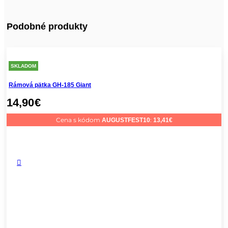
Podobné produkty
SKLADOM
Rámová pätka GH-185 Giant
14,90
€
Cena s kódom
:
AUGUSTFEST10
13,41
€