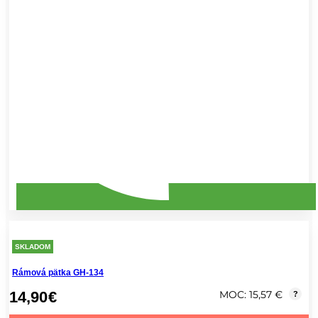
SKLADOM
Rámová pätka GH-134
14,90
€
MOC: 15,57 €
?