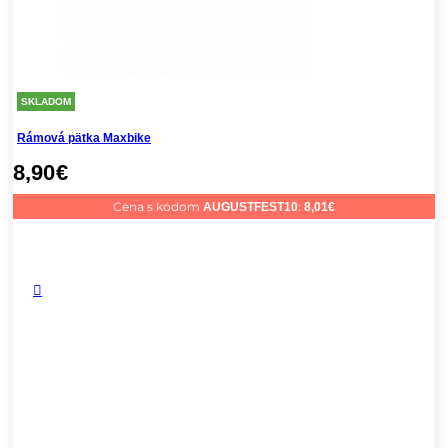
SKLADOM
Rámová pätka Maxbike
8,90
€
Cena s kódom
:
AUGUSTFEST10
8,01
€