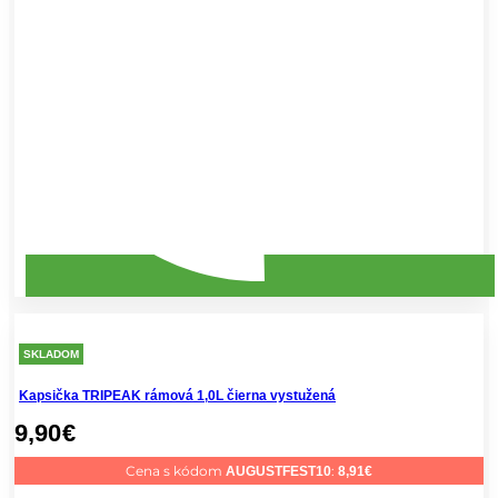
SKLADOM
Kapsička TRIPEAK rámová 1,0L čierna vystužená
9,90
€
Cena s kódom
:
AUGUSTFEST10
8,91
€