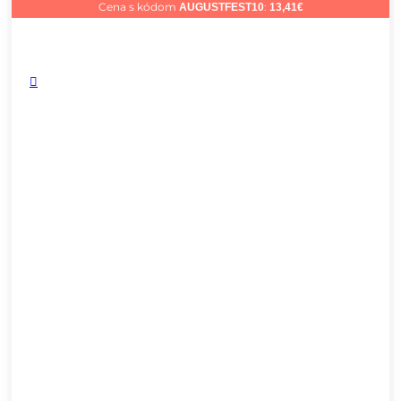
Cena s kódom
:
AUGUSTFEST10
13,41
€