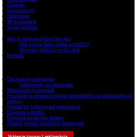
Doplnky
Komponenty
Oblečenie
😎 Augustfest
Super ponuka
Ako si správne vybrať bicykel
Ako vybrať šírku ráfika a plášťa?
Rozmery plášťov na bicykel
Kontakt
Dokumenty a podmienky
Obchodné podmienky
Dokumenty na stiahnutie
Reklamačný poriadok
Poučenie o uplatnení práva spotrebiteľa na odstúpenie od
zmluvy
Postup pri vybavovaní reklamácie
Doprava a platba
Ochrana osobných údajov
Zberné miesto použitých pneumatík
Vrátenie tovaru / reklamácia