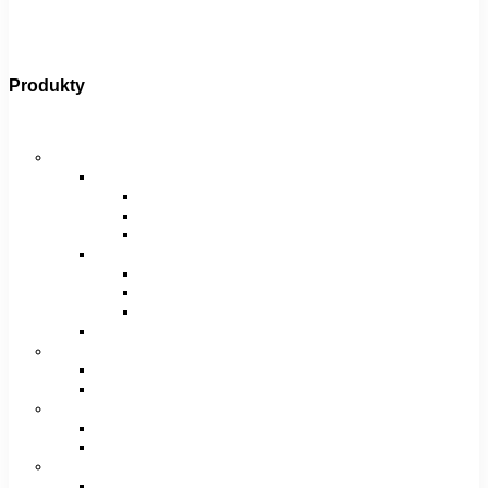
Produkty
Bicykle
Horské bicykle
Pánske
29″
27,5″
26″
Dámske
29″
27,5″
26″
Juniorské / chlapčenské / dievčenské
Krosové bicykle
Pánske
Dámske
Trekingové bicykle
Pánske
Dámske
Detské bicykle
12″