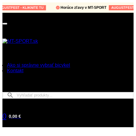
Horúce zľavy v MT-SPORT
STFEST - KLIKNITE TU
AUGUSTFEST - KLI
Ako si správne vybrať bicykel
Kontakt
0
0,00 €