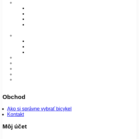
Vidlice, tlmiče a rámy
Vidlice
Tlmiče
Príslušenstvo
Rámy a príslušenstvo
Oblečenie
Bundy
Dámske
Detské
Pánske/UNI
Super ponuka
😎 Augustfest
Návleky
Nohavice
Vesty
Šatky a čiapky
Plášte na bicykel
Obchod
Ako si správne vybrať bicykel
Kontakt
Môj účet