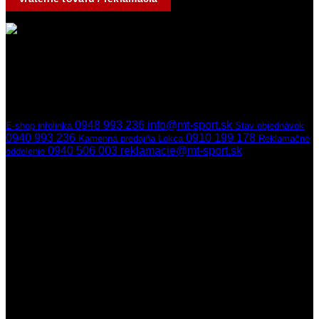
Kontakty
Ak nedvíhame,
ozveme sa naspäť
hneď ako to bude možné
0948 993 236
info@mt-sport.sk
E-shop infolinka
Stav objednávok
0940 993 236
0910 199 178
Kamenná predajňa Lokca
Reklamačné
0940 506 003
reklamacie@mt-sport.sk
oddelenie
Kamenná predajňa
MT-SPORT
Hradská 141/22
029 51 Lokca