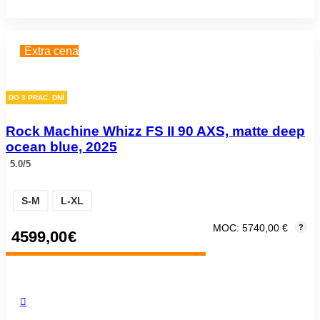
Extra cena
DO 3 PRAC. DNÍ
Rock Machine Whizz FS II 90 AXS, matte deep
ocean blue, 2025
5.0/5
S-M
L-XL
MOC: 5740,00 €
?
4599,00
€