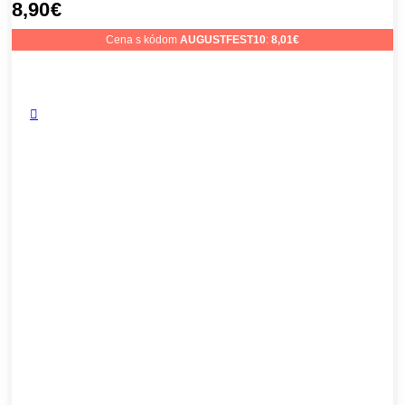
8,90
€
Cena s kódom
AUGUSTFEST10
:
8,01
€