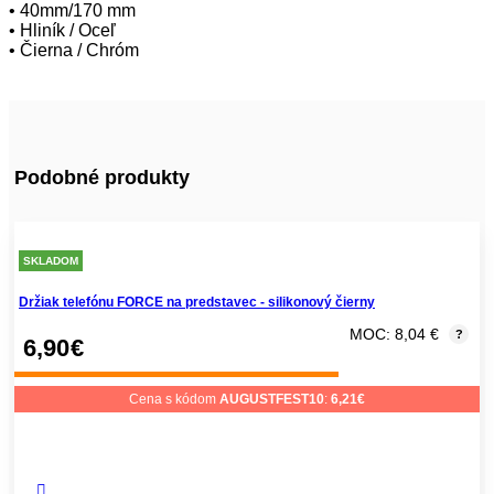
• 40mm/170 mm
• Hliník / Oceľ
• Čierna / Chróm
Podobné produkty
SKLADOM
Držiak telefónu FORCE na predstavec - silikonový čierny
MOC: 8,04 €
?
6,90
€
Cena s kódom
AUGUSTFEST10
:
6,21
€