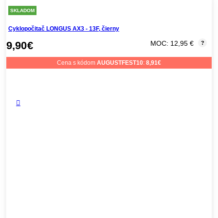
SKLADOM
Cyklopočitač LONGUS AX3 - 13F, čierny
9,90
€
MOC: 12,95 €
?
Cena s kódom
AUGUSTFEST10
:
8,91
€