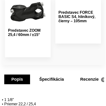
Predstavec FORCE
BASIC S4, hliníkový,
čierny – 105mm
Predstavec ZOOM
25,4 / 60mm / ±15°
Popis
Špecifikácia
Recenzie
0
• 1 1/8″
• Priemer 22,2 / 25,4