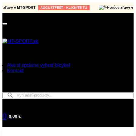
ľavy v MT-SPORT
Horúce zľavy v MT-
AUGUSTFEST - KLIKNITE TU
Ako si správne vybrať bicykel
Kontakt
0
0,00 €