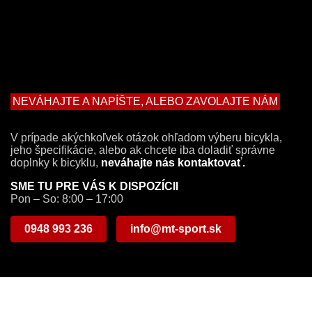
NEVÁHAJTE A NAPÍŠTE, ALEBO ZAVOLAJTE NÁM
V prípade akýchkoľvek otázok ohľadom výberu bicykla,
jeho špecifikácie, alebo ak chcete iba doladiť správne
doplnky k bicyklu,
neváhajte nás kontaktovať.
SME TU PRE VÁS K DISPOZÍCII
Pon – So: 8:00 – 17:00
0948 993 236
info@mt-sport.sk