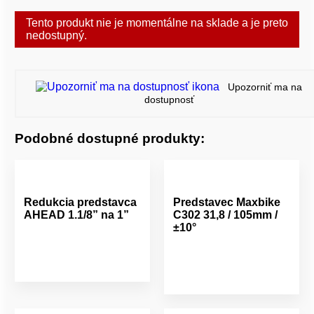
Tento produkt nie je momentálne na sklade a je preto
nedostupný.
Upozorniť ma na
dostupnosť
Podobné dostupné produkty:
Redukcia predstavca
Predstavec Maxbike
AHEAD 1.1/8” na 1”
C302 31,8 / 105mm /
±10°