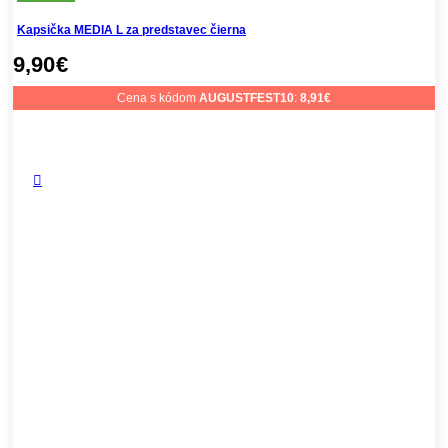
Kapsička MEDIA L za predstavec čierna
9,90
€
Cena s kódom
AUGUSTFEST10
:
8,91
€