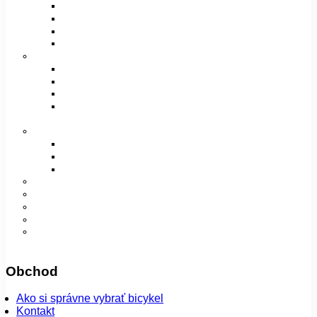
Pánske / Unisex sedlá
Dámske sedlá
Detské sedlá
Poťahy na sedlá
Vidlice, tlmiče a rámy
Vidlice
Tlmiče
Príslušenstvo
Rámy a príslušenstvo
Oblečenie
Bundy
Dámske
Detské
Pánske/UNI
Super ponuka
😎 Augustfest
Návleky
Nohavice
Vesty
Šatky a čiapky
Plášte na bicykel
Obchod
Ako si správne vybrať bicykel
Kontakt