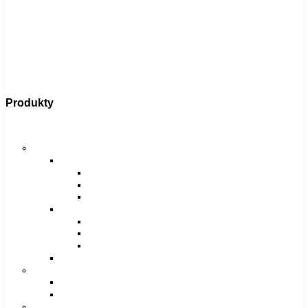
Produkty
Bicykle
Horské bicykle
Pánske
29″
27,5″
26″
Dámske
29″
27,5″
26″
Juniorské / chlapčenské / dievčenské
Krosové bicykle
Pánske
Dámske
Trekingové bicykle