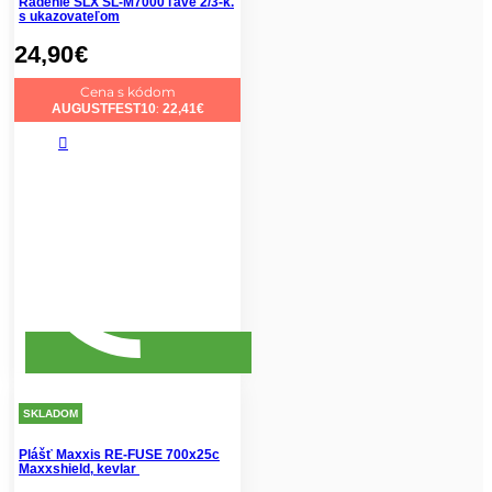
Radenie SLX SL-M7000 ľavé 2/3-k.
s ukazovateľom
24,90
€
Cena s kódom
:
AUGUSTFEST10
22,41
€
SKLADOM
Plášť Maxxis RE-FUSE 700x25c
Maxxshield, kevlar