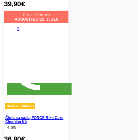
39,90
€
Cena s kódom
:
AUGUSTFEST10
35,91
€
NA OBJEDNÁVKU
Čistiaca sada, FORCE Bike Care
Cleaning Kit
4.0/5
36,90
€