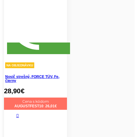
NA OBJEDNÁVKU
Nosič strešný, FORCE TÜV, Fe,
čierny
28,90
€
Cena s kódom
:
AUGUSTFEST10
26,01
€