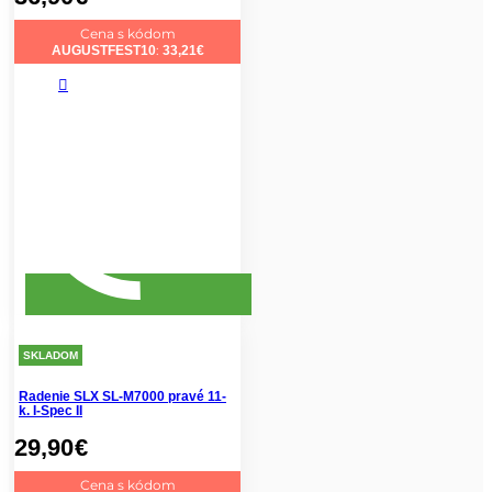
Cena s kódom
:
AUGUSTFEST10
33,21
€
SKLADOM
Radenie SLX SL-M7000 pravé 11-
k. I-Spec II
29,90
€
Cena s kódom