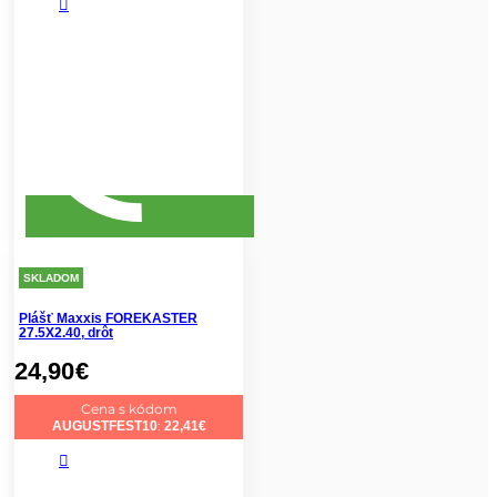
SKLADOM
Plášť Maxxis FOREKASTER
27.5X2.40, drôt
24,90
€
Cena s kódom
:
AUGUSTFEST10
22,41
€