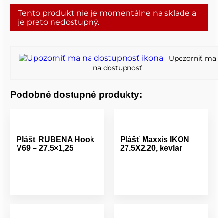
Tento produkt nie je momentálne na sklade a
je preto nedostupný.
Upozorniť ma
na dostupnosť
Podobné dostupné produkty:
Plášť RUBENA Hook
Plášť Maxxis IKON
V69 – 27.5×1,25
27.5X2.20, kevlar