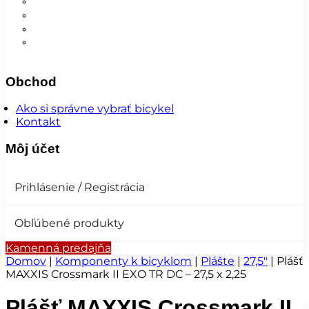
Nohavice
Vesty
Šatky a čiapky
Plášte na bicykel
Obchod
Ako si správne vybrať bicykel
Kontakt
Môj účet
Prihlásenie / Registrácia
Obľúbené produkty
Kamenná predajňa
Domov
|
Komponenty k bicyklom
|
Plášte
|
27,5"
|
Plášť
MAXXIS Crossmark II EXO TR DC – 27,5 x 2,25
Plášť MAXXIS Crossmark II