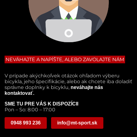
NEVÁHAJTE A NAPÍŠTE, ALEBO ZAVOLAJTE NÁM
V prípade akýchkoľvek otázok ohľadom výberu
bicykla, jeho špecifikácie, alebo ak chcete iba doladiť
správne doplnky k bicyklu,
neváhajte nás
kontaktovať.
SME TU PRE VÁS K DISPOZÍCII
Pon – So: 8:00 – 17:00
0948 993 236
info@mt-sport.sk