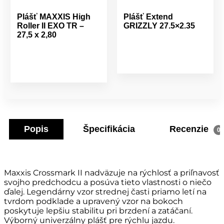
Plášť MAXXIS High
Plášť Extend
Roller II EXO TR –
GRIZZLY 27.5×2.35
27,5 x 2,80
Popis
Špecifikácia
Recenzie
0
Maxxis Crossmark II nadväzuje na rýchlosť a priľnavosť
svojho predchodcu a posúva tieto vlastnosti o niečo
ďalej. Legendárny vzor strednej časti priamo letí na
tvrdom podklade a upravený vzor na bokoch
poskytuje lepšiu stabilitu pri brzdení a zatáčaní.
Výborný univerzálny plášť pre rýchlu jazdu.