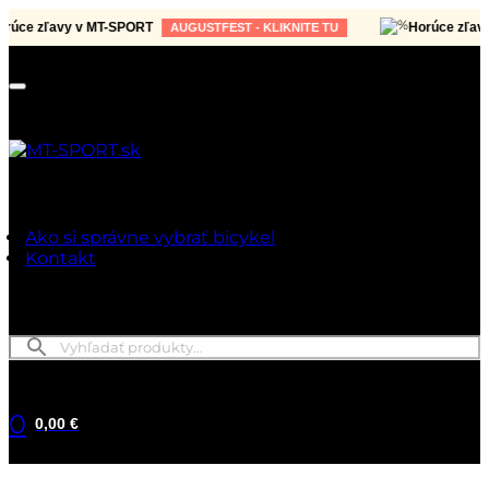
vy v MT-SPORT
Horúce zľavy v MT-S
AUGUSTFEST - KLIKNITE TU
Ako si správne vybrať bicykel
Kontakt
0
0,00 €