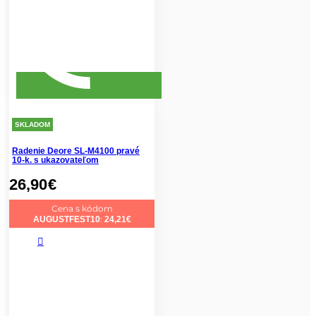
SKLADOM
Radenie Deore SL-M4100 pravé
10-k. s ukazovateľom
26,90
€
Cena s kódom
:
AUGUSTFEST10
24,21
€