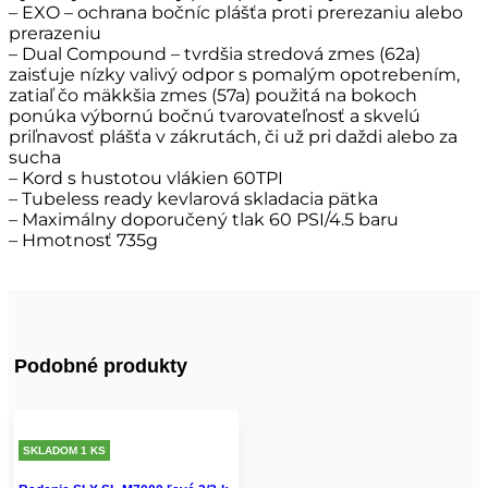
– EXO – ochrana bočníc plášťa proti prerezaniu alebo
prerazeniu
– Dual Compound – tvrdšia stredová zmes (62a)
zaisťuje nízky valivý odpor s pomalým opotrebením,
zatiaľ čo mäkkšia zmes (57a) použitá na bokoch
ponúka výbornú bočnú tvarovateľnosť a skvelú
priľnavosť plášťa v zákrutách, či už pri daždi alebo za
sucha
– Kord s hustotou vlákien 60TPI
– Tubeless ready kevlarová skladacia pätka
– Maximálny doporučený tlak 60 PSI/4.5 baru
– Hmotnosť 735g
Podobné produkty
SKLADOM 1 KS