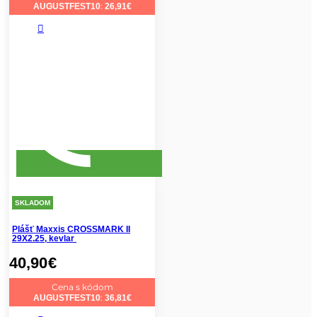
:
AUGUSTFEST10
26,91
€
SKLADOM
Plášť Maxxis CROSSMARK II
29X2.25, kevlar
40,90
€
Cena s kódom
:
AUGUSTFEST10
36,81
€