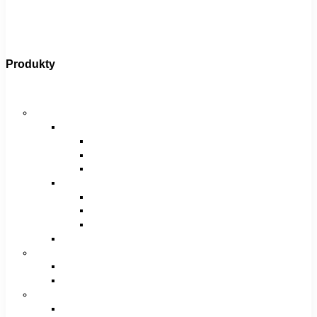
Produkty
Bicykle
Horské bicykle
Pánske
29″
27,5″
26″
Dámske
29″
27,5″
26″
Juniorské / chlapčenské / dievčenské
Krosové bicykle
Pánske
Dámske
Trekingové bicykle
Pánske