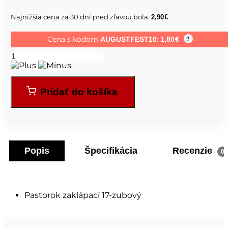
Najnižšia cena za 30 dní pred zľavou bola:
2,90
€
Cena s kódom
:
AUGUSTFEST10
1,80
€
?
Pridať do košíka
Popis
Špecifikácia
Recenzie
0
Pastorok zaklápací 17-zubový