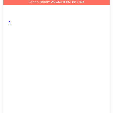
Cena s kódom
:
AUGUSTFEST10
2,43
€