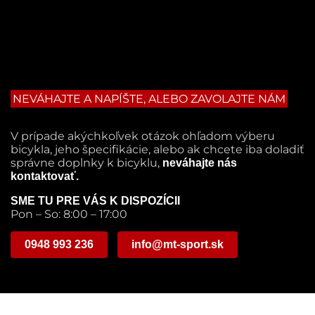
NEVÁHAJTE A NAPÍŠTE, ALEBO ZAVOLAJTE NÁM
V prípade akýchkoľvek otázok ohľadom výberu
bicykla, jeho špecifikácie, alebo ak chcete iba doladiť
správne doplnky k bicyklu,
neváhajte nás
kontaktovať.
SME TU PRE VÁS K DISPOZÍCII
Pon – So: 8:00 – 17:00
0948 993 236
info@mt-sport.sk