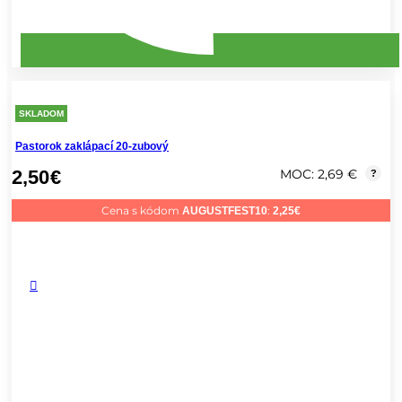
SKLADOM
Pastorok zaklápací 20-zubový
2,50
€
MOC: 2,69 €
?
Cena s kódom
:
AUGUSTFEST10
2,25
€