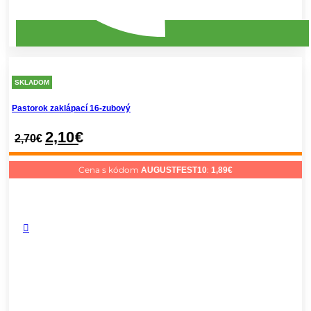
SKLADOM
Pastorok zaklápací 16-zubový
2,10
€
2,70
€
Cena s kódom
:
AUGUSTFEST10
1,89
€