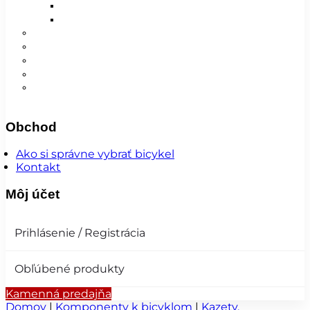
Detské
Pánske/UNI
😎 Augustfest
Super ponuka
Návleky
Nohavice
Vesty
Šatky a čiapky
Plášte na bicykel
Obchod
Ako si správne vybrať bicykel
Kontakt
Môj účet
Prihlásenie / Registrácia
Obľúbené produkty
Kamenná predajňa
Domov
|
Komponenty k bicyklom
|
Kazety,