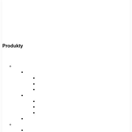
Produkty
Bicykle
Horské bicykle
Pánske
29″
27,5″
26″
Dámske
29″
27,5″
26″
Juniorské / chlapčenské / dievčenské
Krosové bicykle
Pánske