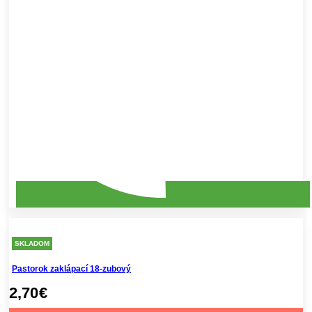
SKLADOM
Pastorok zaklápací 18-zubový
2,70
€