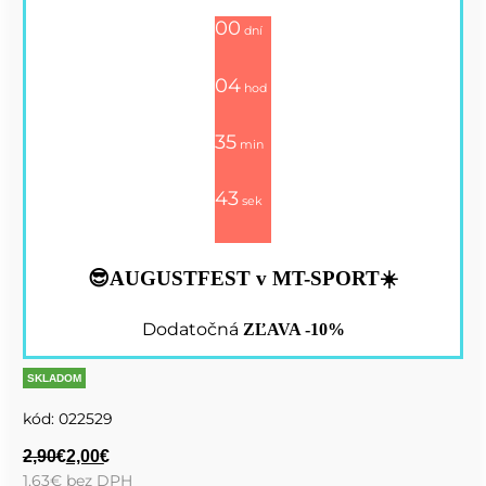
00
dní
04
hod
35
min
42
sek
😎AUGUSTFEST v MT-SPORT☀️
Dodatočná
ZĽAVA -10%
SKLADOM
kód:
022529
2,90
€
2,00
€
1,63
€
bez DPH