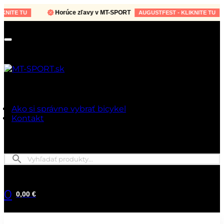
Horúce zľavy v MT-SPORT
TE TU
AUGUSTFEST - KLIKNITE TU
Ako si správne vybrať bicykel
Kontakt
0
0,00 €