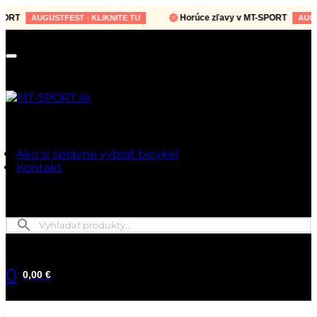
RT
Horúce zľavy v MT-SPORT
AUGUSTFEST - KLIKNITE TU
AUGUST
Ako si správne vybrať bicykel
Kontakt
0
0,00 €