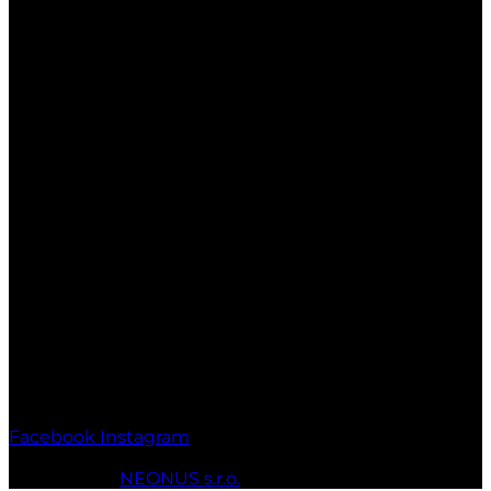
029 51 Lokca
Otváracie hodiny:
Po-Pia: 7:00-17:00
So: 7:00-17:00
Ne: Zatvorené
Facebook
Instagram
© 2010 - 2026 MT-SPORT.sk Všetky práva vyhradené.
Webstránky
NEONUS s.r.o.