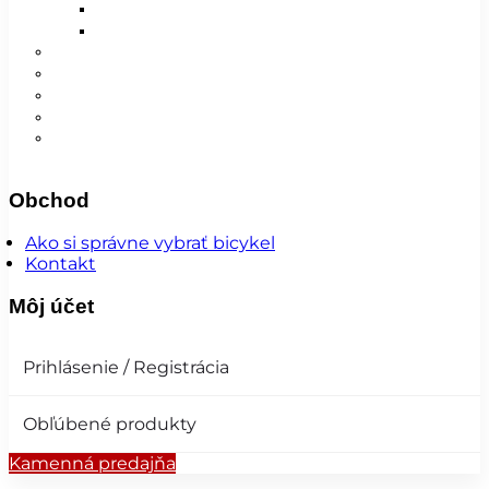
Detské
Pánske/UNI
😎 Augustfest
Super ponuka
Návleky
Nohavice
Vesty
Šatky a čiapky
Plášte na bicykel
Obchod
Ako si správne vybrať bicykel
Kontakt
Môj účet
Prihlásenie / Registrácia
Obľúbené produkty
Kamenná predajňa