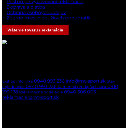
Postup pri vybavovaní reklamácie
Doprava a platba
Ochrana osobných údajov
Zberné miesto použitých pneumatík
Vrátenie tovaru / reklamácia
Kontakty
Ak nedvíhame,
ozveme sa naspäť
hneď ako to bude možné
0948 993 236
info@mt-sport.sk
E-shop infolinka
Stav
0940 993 236
0910
objednávok
Kamenná predajňa Lokca
199 178
0940 506 003
Reklamačné oddelenie
reklamacie@mt-sport.sk
Kamenná predajňa
MT-SPORT
Hradská 141/22