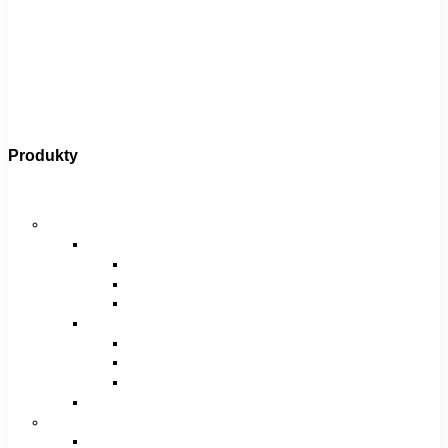
Produkty
Bicykle
Horské bicykle
Pánske
29″
27,5″
26″
Dámske
29″
27,5″
26″
Juniorské / chlapčenské / dievčenské
Krosové bicykle
Pánske