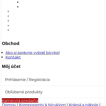
Detské
Pánske/UNI
😎 Augustfest
Super ponuka
Návleky
Nohavice
Vesty
Šatky a čiapky
Plášte na bicykel
Obchod
Ako si správne vybrať bicykel
Kontakt
Môj účet
Prihlásenie / Registrácia
Obľúbené produkty
Kamenná predajňa
Domov
|
Komponenty k bicyklom
|
Kolesá a náboje
|