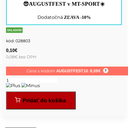
😎AUGUSTFEST v MT-SPORT☀️
Dodatočná
ZĽAVA -10%
SKLADOM
kód:
028803
0,10
€
0,08
€
bez DPH
Cena s kódom
:
AUGUSTFEST10
0,09
€
?
Pridať do košíka