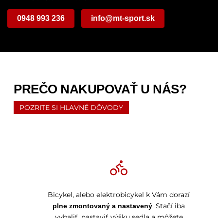
0948 993 236
info@mt-sport.sk
PREČO NAKUPOVAŤ U NÁS?
POZRITE SI HLAVNÉ DÔVODY
Bicykel, alebo elektrobicykel k Vám dorazí
. Stačí iba
plne zmontovaný a nastavený
vybaliť, nastaviť výšku sedla a môžete