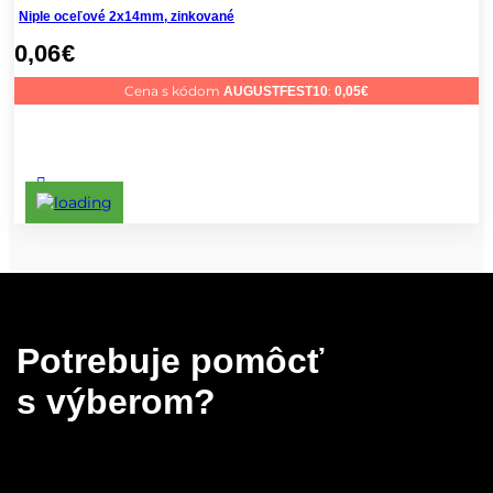
Niple oceľové 2x14mm, zinkované
0,06
€
Cena s kódom
:
AUGUSTFEST10
0,05
€
Potrebuje pomôcť
s výberom?