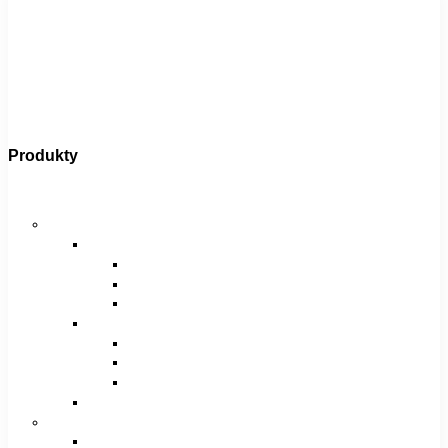
Produkty
Bicykle
Horské bicykle
Pánske
29″
27,5″
26″
Dámske
29″
27,5″
26″
Juniorské / chlapčenské / dievčenské
Krosové bicykle
Pánske