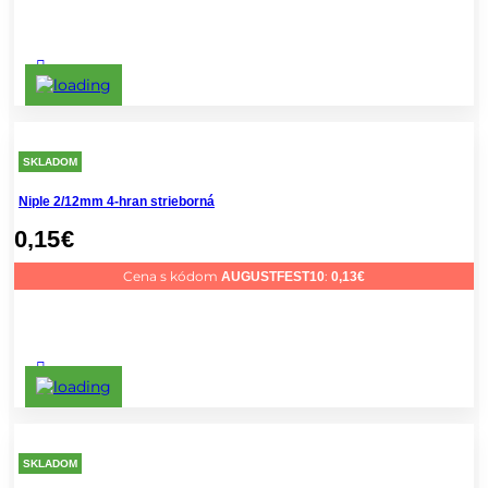
SKLADOM
Niple 2/12mm 4-hran strieborná
0,15
€
Cena s kódom
:
AUGUSTFEST10
0,13
€
SKLADOM