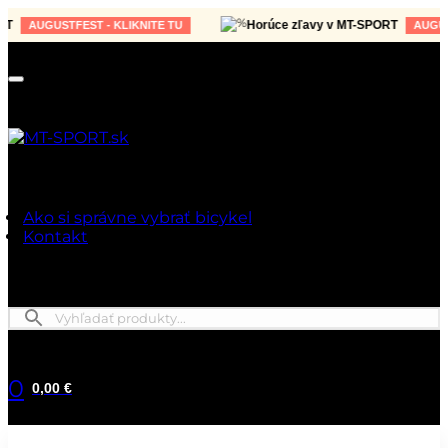
Horúce zľavy v MT-SPORT
AUGUSTFEST - KLIKNITE TU
AUGUSTFES
Ako si správne vybrať bicykel
Kontakt
0
0,00 €