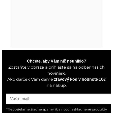
Chcete, aby Vám nič neuniklo?
Zostaňte v obraze a prihláste sa na odber našich
noviniek.
Ako darček Vám dáme
zľavový kód v hodnote 10€
na nákup.
*Neposielame žiadne spamy, iba novonaskladnené produkty