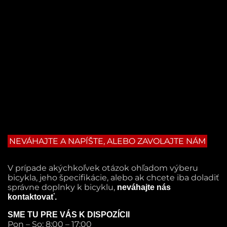
NEVÁHAJTE A NAPÍŠTE, ALEBO ZAVOLAJTE NÁM
V prípade akýchkoľvek otázok ohľadom výberu
bicykla, jeho špecifikácie, alebo ak chcete iba doladiť
správne doplnky k bicyklu,
neváhajte nás
kontaktovať.
SME TU PRE VÁS K DISPOZÍCII
Pon – So: 8:00 – 17:00