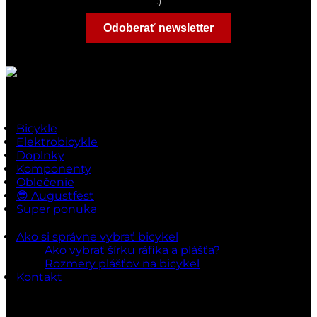
:)
Odoberať newsletter
Rýchle odkazy
Bicykle
Elektrobicykle
Doplnky
Komponenty
Oblečenie
😎 Augustfest
Super ponuka
Ako si správne vybrať bicykel
Ako vybrať šírku ráfika a plášťa?
Rozmery plášťov na bicykel
Kontakt
Dokumenty a podmienky