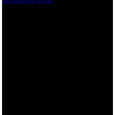
reklamacie@mt-sport.sk
Kamenná predajňa
MT-SPORT
Hradská 141/22
029 51 Lokca
Otváracie hodiny: