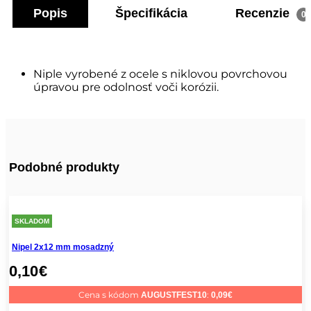
Popis
Špecifikácia
Recenzie
0
Niple vyrobené z ocele s niklovou povrchovou
úpravou pre odolnosť voči korózii.
Podobné produkty
SKLADOM
Nipel 2x12 mm mosadzný
0,10
€
Cena s kódom
:
AUGUSTFEST10
0,09
€