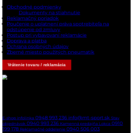
Obchodné podmienky
Dokumenty na stiahnutie
Reklamačný poriadok
Poučenie o uplatnení práva spotrebiteľa na
odstúpenie od zmluvy
Postup pri vybavovaní reklamácie
Doprava a platba
Ochrana osobných údajov
Zberné miesto použitých pneumatík
Vrátenie tovaru / reklamácia
Kontakty
Ak nedvíhame,
ozveme sa naspäť
hneď ako to bude možné
0948 993 236
info@mt-sport.sk
E-shop infolinka
Stav
0940 993 236
0910
objednávok
Kamenná predajňa Lokca
199 178
0940 506 003
Reklamačné oddelenie