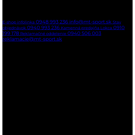
Ak nedvíhame,
ozveme sa naspäť
hneď ako to bude možné
0948 993 236
info@mt-sport.sk
E-shop infolinka
Stav
0940 993 236
0910
objednávok
Kamenná predajňa Lokca
199 178
0940 506 003
Reklamačné oddelenie
reklamacie@mt-sport.sk
Kamenná predajňa
MT-SPORT
Hradská 141/22
029 51 Lokca