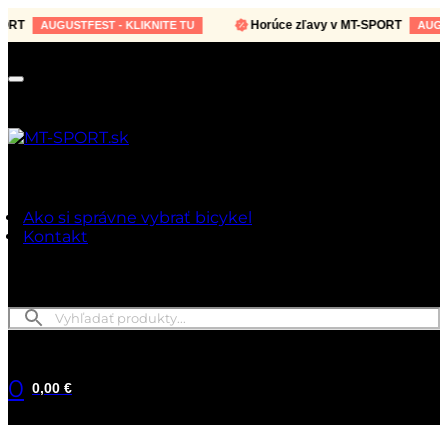
T
Horúce zľavy v MT-SPORT
AUGUSTFEST - KLIKNITE TU
AUGUSTF
Ako si správne vybrať bicykel
Kontakt
0
0,00 €