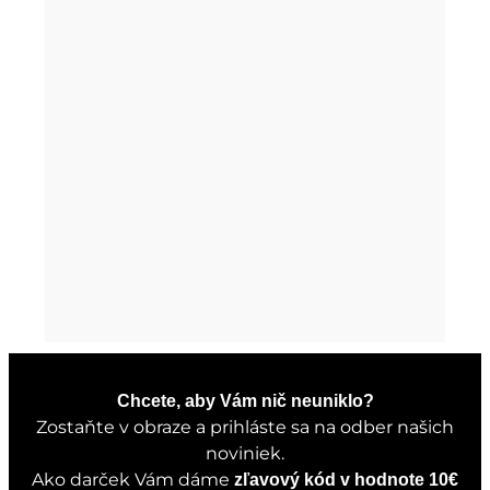
Chcete, aby Vám nič neuniklo?
Zostaňte v obraze a prihláste sa na odber našich
noviniek.
Ako darček Vám dáme
zľavový kód v hodnote 10€