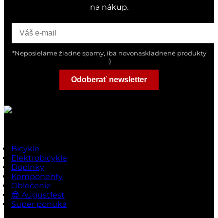
na nákup.
*Neposielame žiadne spamy, iba novonaskladnené produkty
:)
Odoberať newsletter
Rýchle odkazy
Bicykle
Elektrobicykle
Doplnky
Komponenty
Oblečenie
😎 Augustfest
Super ponuka