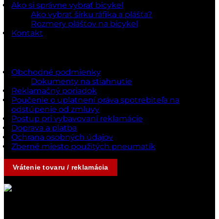
Ako si správne vybrať bicykel
Ako vybrať šírku ráfika a plášťa?
Rozmery plášťov na bicykel
Kontakt
Dokumenty a podmienky
Obchodné podmienky
Dokumenty na stiahnutie
Reklamačný poriadok
Poučenie o uplatnení práva spotrebiteľa na
odstúpenie od zmluvy
Postup pri vybavovaní reklamácie
Doprava a platba
Ochrana osobných údajov
Zberné miesto použitých pneumatík
Vrátenie tovaru / reklamácia
Kontakty