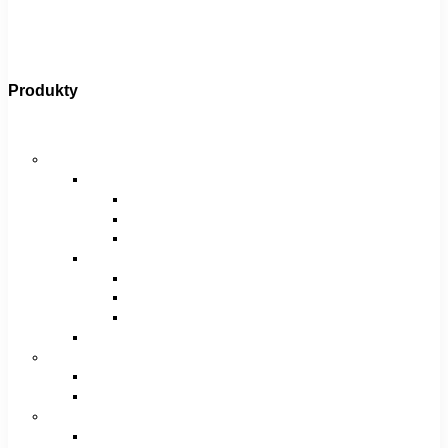
Produkty
Bicykle
Horské bicykle
Pánske
29″
27,5″
26″
Dámske
29″
27,5″
26″
Juniorské / chlapčenské / dievčenské
Krosové bicykle
Pánske
Dámske
Trekingové bicykle
Pánske