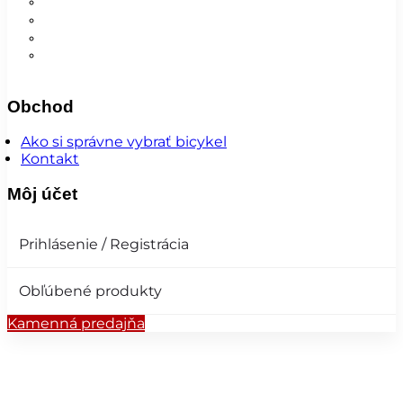
Nohavice
Vesty
Šatky a čiapky
Plášte na bicykel
Obchod
Ako si správne vybrať bicykel
Kontakt
Môj účet
Prihlásenie / Registrácia
Obľúbené produkty
Kamenná predajňa