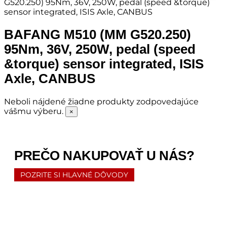
G520.250) 95Nm, 36V, 250W, pedal (speed &torque)
sensor integrated, ISIS Axle, CANBUS
BAFANG M510 (MM G520.250)
95Nm, 36V, 250W, pedal (speed
&torque) sensor integrated, ISIS
Axle, CANBUS
Neboli nájdené žiadne produkty zodpovedajúce
vášmu výberu.
×
PREČO NAKUPOVAŤ U NÁS?
POZRITE SI HLAVNÉ DÔVODY