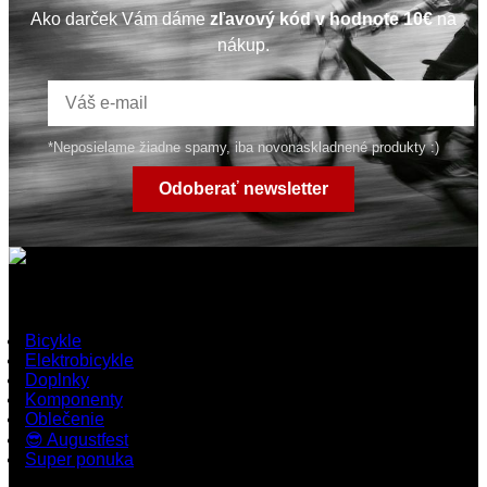
Ako darček Vám dáme
zľavový kód v hodnote 10€
na
nákup.
*Neposielame žiadne spamy, iba novonaskladnené produkty :)
Odoberať newsletter
Rýchle odkazy
Bicykle
Elektrobicykle
Doplnky
Komponenty
Oblečenie
😎 Augustfest
Super ponuka