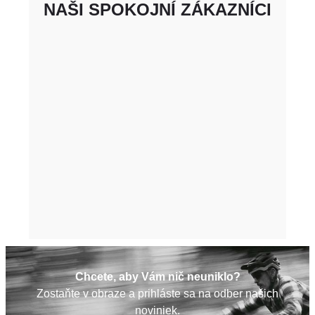
NAŠI SPOKOJNÍ ZÁKAZNÍCI
Chcete, aby Vám nič neuniklo?
Zostaňte v obraze a prihláste sa na odber našich
noviniek.