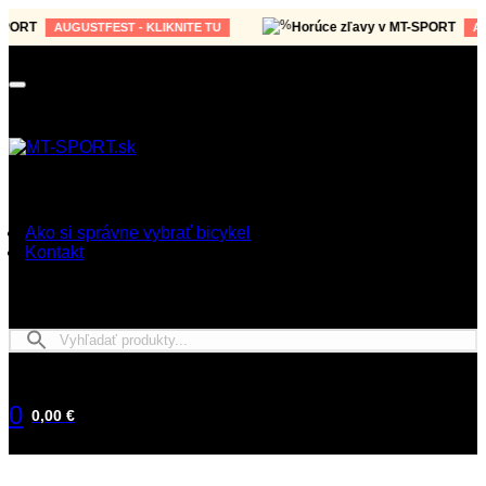
ORT
Horúce zľavy v MT-SPORT
AUGUSTFEST - KLIKNITE TU
AUGU
Ako si správne vybrať bicykel
Kontakt
0
0,00 €