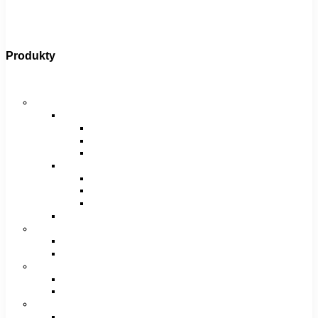
Produkty
Bicykle
Horské bicykle
Pánske
29″
27,5″
26″
Dámske
29″
27,5″
26″
Juniorské / chlapčenské / dievčenské
Krosové bicykle
Pánske
Dámske
Trekingové bicykle
Pánske
Dámske
Detské bicykle
12″