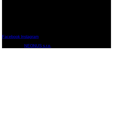
Otváracie hodiny:
Po-Pia: 7:00-17:00
So: 7:00-17:00
Ne: Zatvorené
Facebook
Instagram
© 2010 - 2026 MT-SPORT.sk Všetky práva vyhradené.
Webstránky
NEONUS s.r.o.