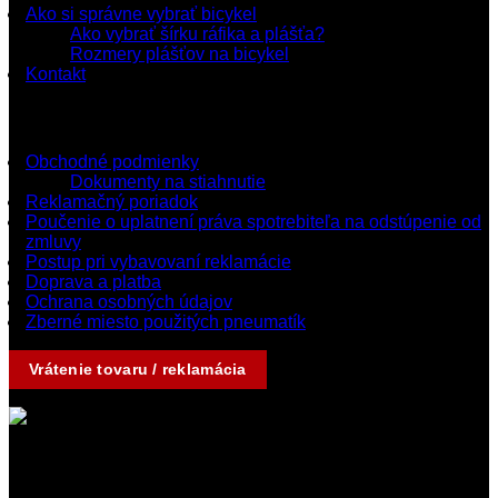
Ako si správne vybrať bicykel
Ako vybrať šírku ráfika a plášťa?
Rozmery plášťov na bicykel
Kontakt
Dokumenty a podmienky
Obchodné podmienky
Dokumenty na stiahnutie
Reklamačný poriadok
Poučenie o uplatnení práva spotrebiteľa na odstúpenie od
zmluvy
Postup pri vybavovaní reklamácie
Doprava a platba
Ochrana osobných údajov
Zberné miesto použitých pneumatík
Vrátenie tovaru / reklamácia
Kontakty