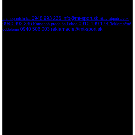
Ak nedvíhame,
ozveme sa naspäť
hneď ako to bude možné
0948 993 236
info@mt-sport.sk
E-shop infolinka
Stav objednávok
0940 993 236
0910 199 178
Kamenná predajňa Lokca
Reklamačné
0940 506 003
reklamacie@mt-sport.sk
oddelenie
Kamenná predajňa
MT-SPORT
Hradská 141/22
029 51 Lokca