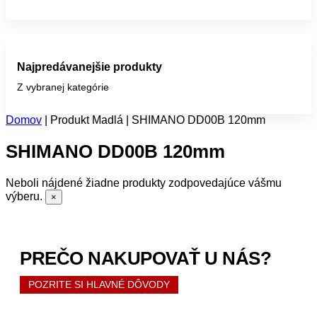
Najpredávanejšie produkty
Z vybranej kategórie
Domov
|
Produkt Madlá
|
SHIMANO DD00B 120mm
SHIMANO DD00B 120mm
Neboli nájdené žiadne produkty zodpovedajúce vášmu
výberu.
×
PREČO NAKUPOVAŤ U NÁS?
POZRITE SI HLAVNÉ DÔVODY