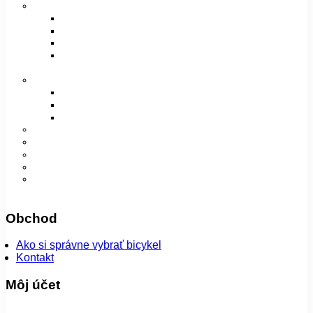
Vidlice, tlmiče a rámy
Vidlice
Tlmiče
Príslušenstvo
Rámy a príslušenstvo
Oblečenie
Bundy
Dámske
Detské
Pánske/UNI
Super ponuka
😎 Augustfest
Návleky
Nohavice
Vesty
Šatky a čiapky
Plášte na bicykel
Obchod
Ako si správne vybrať bicykel
Kontakt
Môj účet