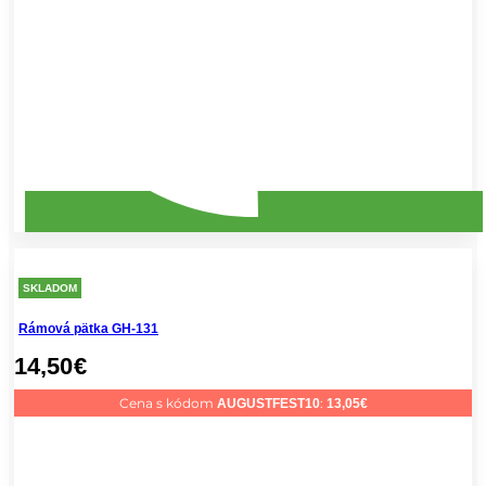
SKLADOM
Rámová pätka GH-131
14,50
€
Cena s kódom
:
AUGUSTFEST10
13,05
€