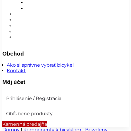
Detské
Pánske/UNI
😎 Augustfest
Super ponuka
Návleky
Nohavice
Vesty
Šatky a čiapky
Plášte na bicykel
Obchod
Ako si správne vybrať bicykel
Kontakt
Môj účet
Prihlásenie / Registrácia
Obľúbené produkty
Kamenná predajňa
Domov
|
Komponenty k bicyklom
|
Bowdeny,