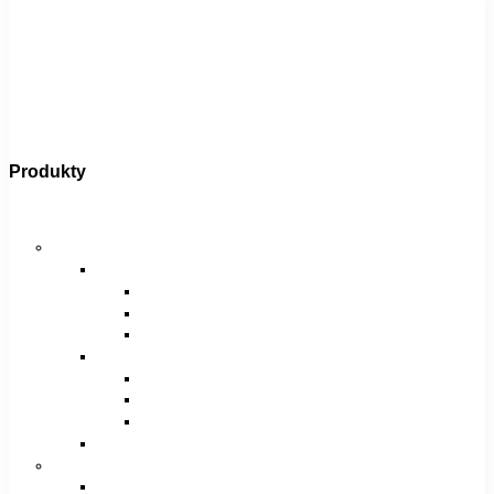
Produkty
Bicykle
Horské bicykle
Pánske
29″
27,5″
26″
Dámske
29″
27,5″
26″
Juniorské / chlapčenské / dievčenské
Krosové bicykle
Pánske