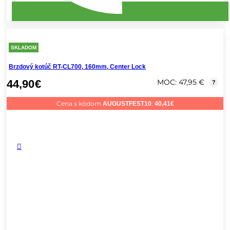
SKLADOM
Brzdový kotúč RT-CL700, 160mm, Center Lock
44,90
€
MOC: 47,95 €
?
Cena s kódom
:
AUGUSTFEST10
40,41
€