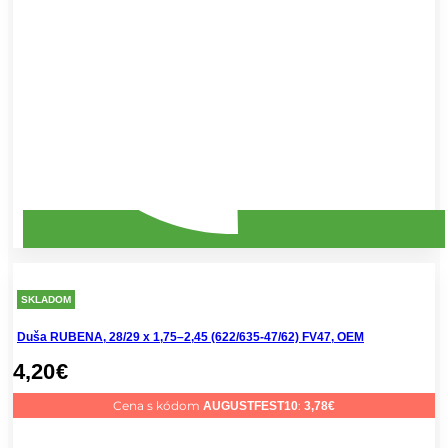
SKLADOM
Duša RUBENA, 28/29 x 1,75–2,45 (622/635-47/62) FV47, OEM
4,20
€
Cena s kódom
:
AUGUSTFEST10
3,78
€