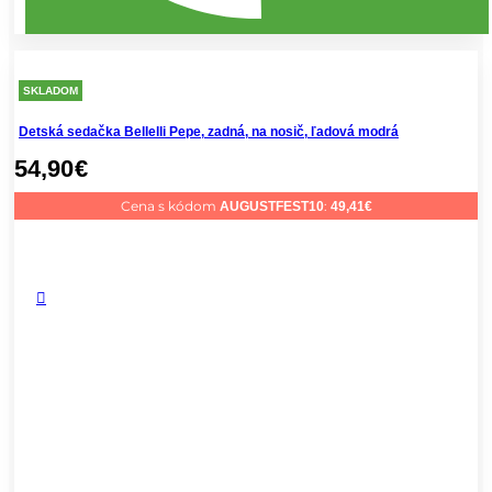
SKLADOM
Detská sedačka Bellelli Pepe, zadná, na nosič, ľadová modrá
54,90
€
Cena s kódom
:
AUGUSTFEST10
49,41
€