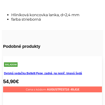
Hliníková koncovka lanka, d=2,4 mm
farba strieborná
Podobné produkty
SKLADOM
Detská sedačka Bellelli Pepe, zadná, na nosič, tmavá šedá
54,90
€
Cena s kódom
:
AUGUSTFEST10
49,41
€