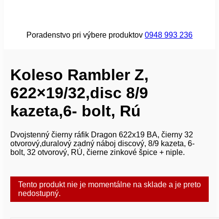
Poradenstvo pri výbere produktov
0948 993 236
Koleso Rambler Z,
622×19/32,disc 8/9
kazeta,6- bolt, Rú
Dvojstenný čierny ráfik Dragon 622x19 BA, čierny 32
otvorový,duralový zadný náboj discový, 8/9 kazeta, 6-
bolt, 32 otvorový, RÚ, čierne zinkové špice + niple.
Tento produkt nie je momentálne na sklade a je preto
nedostupný.