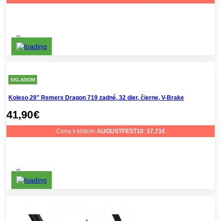
SKLADOM
Koleso 29" Remerx Dragon 719 zadné, 32 dier, čierne, V-Brake
41,90
€
Cena s kódom
AUGUSTFEST10
:
37,71
€