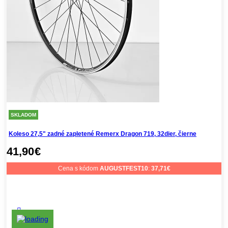
SKLADOM
Koleso 27,5" zadné zapletené Remerx Dragon 719, 32dier, čierne
41,90
€
Cena s kódom
AUGUSTFEST10
:
37,71
€