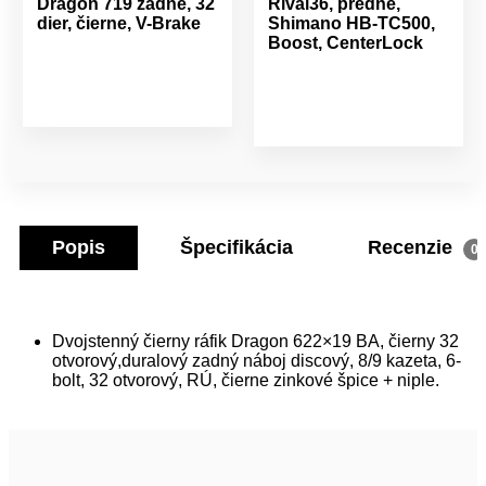
Dragon 719 zadné, 32
Rival36, predné,
dier, čierne, V-Brake
Shimano HB-TC500,
Boost, CenterLock
Popis
Špecifikácia
Recenzie
0
Dvojstenný čierny ráfik Dragon 622×19 BA, čierny 32
otvorový,duralový zadný náboj discový, 8/9 kazeta, 6-
bolt, 32 otvorový, RÚ, čierne zinkové špice + niple.