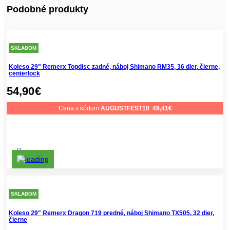
Podobné produkty
SKLADOM
Koleso 29" Remerx Topdisc zadné, náboj Shimano RM35, 36 dier, čierne,
centerlock
54,90
€
Cena s kódom
AUGUSTFEST10
:
49,41
€
SKLADOM
Koleso 29" Remerx Dragon 719 predné, náboj Shimano TX505, 32 dier,
čierne