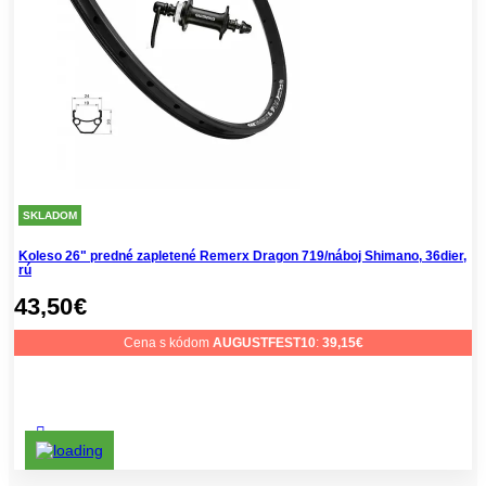
SKLADOM
Koleso 26" predné zapletené Remerx Dragon 719/náboj Shimano, 36dier,
rú
43,50
€
Cena s kódom
AUGUSTFEST10
:
39,15
€