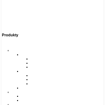
Produkty
Bicykle
Horské bicykle
Pánske
29″
27,5″
26″
Dámske
29″
27,5″
26″
Juniorské / chlapčenské / dievčenské
Krosové bicykle
Pánske
Dámske
Trekingové bicykle