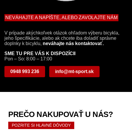
NEVÁHAJTE A NAPÍŠTE, ALEBO ZAVOLAJTE NÁM
V prípade akýchkoľvek otázok ohľadom výberu bicykla,
jeho špecifikácie, alebo ak chcete iba doladiť správne
doplnky k bicyklu,
neváhajte nás kontaktovať.
SME TU PRE VÁS K DISPOZÍCII
Pon – So: 8:00 – 17:00
0948 993 236
info@mt-sport.sk
PREČO NAKUPOVAŤ U NÁS?
POZRITE SI HLAVNÉ DÔVODY