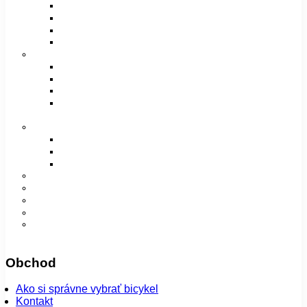
Pánske / Unisex sedlá
Dámske sedlá
Detské sedlá
Poťahy na sedlá
Vidlice, tlmiče a rámy
Vidlice
Tlmiče
Príslušenstvo
Rámy a príslušenstvo
Oblečenie
Bundy
Dámske
Detské
Pánske/UNI
Super ponuka
😎 Augustfest
Návleky
Nohavice
Vesty
Šatky a čiapky
Plášte na bicykel
Obchod
Ako si správne vybrať bicykel
Kontakt