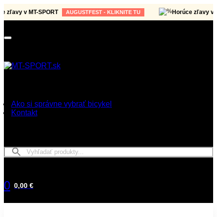
ľavy v MT-SPORT
Horúce zľavy v MT
AUGUSTFEST - KLIKNITE TU
Ako si správne vybrať bicykel
Kontakt
0
0,00 €