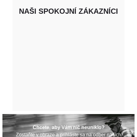
NAŠI SPOKOJNÍ ZÁKAZNÍCI
Chcete, aby Vám nič neuniklo?
Zostaňte v obraze a prihláste sa na odber našich