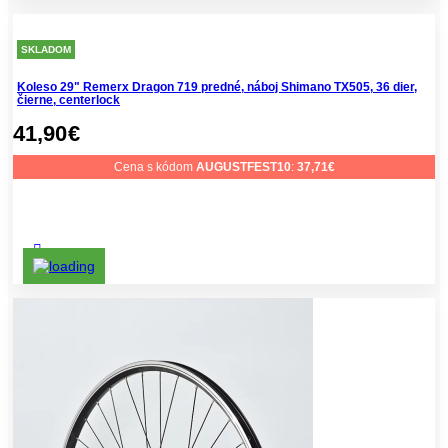
SKLADOM
Koleso 29" Remerx Dragon 719 predné, náboj Shimano TX505, 36 dier,
čierne, centerlock
41,90
€
Cena s kódom
AUGUSTFEST10
:
37,71
€