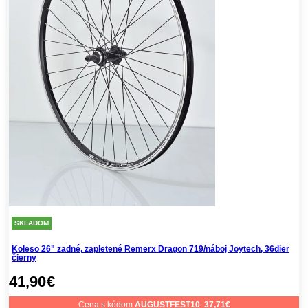
SKLADOM
Koleso 26" zadné, zapletené Remerx Dragon 719/náboj Joytech, 36dier
čierny
41,90
€
Cena s kódom
AUGUSTFEST10
:
37,71
€