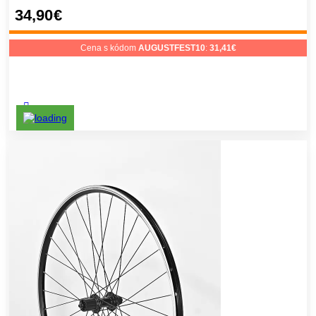
34,90
€
Cena s kódom
AUGUSTFEST10
:
31,41
€