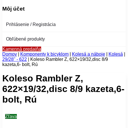
Môj účet
Prihlásenie / Registrácia
Obľúbené produkty
Kamenná predajňa
Domov
|
Komponenty k bicyklom
|
Kolesá a náboje
|
Kolesá
|
29/28" - 622
|
Koleso Rambler Z, 622×19/32,disc 8/9
kazeta,6- bolt, Rú
Koleso Rambler Z,
622×19/32,disc 8/9 kazeta,6-
bolt, Rú
Zľava