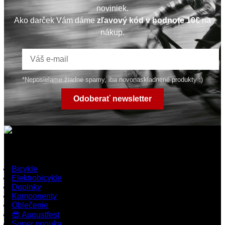
noviniek.
Ako darček Vám dáme
zľavový kód v hodnote 10€
na
nákup.
*Neposielame žiadne spamy, iba novonaskladnené produkty :)
Odoberať newsletter
Rýchle odkazy
Bicykle
Elektrobicykle
Doplnky
Komponenty
Oblečenie
😎 Augustfest
Super ponuka