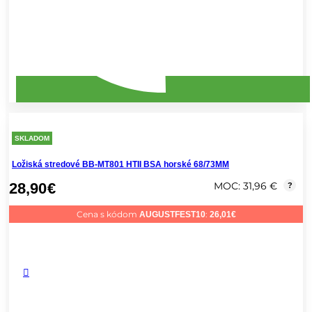
SKLADOM
Ložiská stredové BB-MT801 HTII BSA horské 68/73MM
28,90
€
MOC: 31,96 €
?
Cena s kódom
:
AUGUSTFEST10
26,01
€