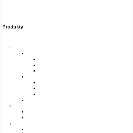
Produkty
Bicykle
Horské bicykle
Pánske
29″
27,5″
26″
Dámske
29″
27,5″
26″
Juniorské / chlapčenské / dievčenské
Krosové bicykle
Pánske
Dámske
Trekingové bicykle
Pánske