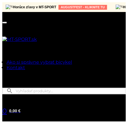
Horúce zľavy v MT-SPORT
Horúce
AUGUSTFEST - KLIKNITE TU
Ako si správne vybrať bicykel
Kontakt
0
0,00 €