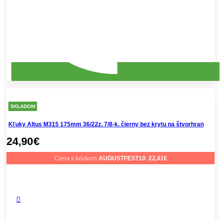
SKLADOM
Kľuky Altus M315 175mm 36/22z. 7/8-k. čierny bez krytu na štvorhran
24,90
€
Cena s kódom
:
AUGUSTFEST10
22,41
€