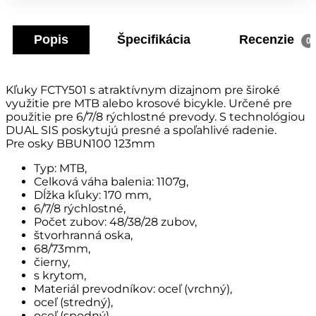
Popis
Špecifikácia
Recenzie
0
Kľuky FCTY501 s atraktívnym dizajnom pre široké
využitie pre MTB alebo krosové bicykle. Určené pre
použitie pre 6/7/8 rýchlostné prevody. S technológiou
DUAL SIS poskytujú presné a spoľahlivé radenie.
Pre osky BBUN100 123mm
Typ: MTB,
Celková váha balenia: 1107g,
Dĺžka kľuky: 170 mm,
6/7/8 rýchlostné,
Počet zubov: 48/38/28 zubov,
štvorhranná oska,
68/73mm,
čierny,
s krytom,
Materiál prevodníkov: oceľ (vrchný),
oceľ (stredný),
oceľ (spodný)