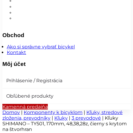
Nohavice
Vesty
Šatky a čiapky
Plášte na bicykel
Obchod
Ako si správne vybrať bicykel
Kontakt
Môj účet
Prihlásenie / Registrácia
Obľúbené produkty
Kamenná predajňa
Domov
|
Komponenty k bicyklom
|
Kľuky, stredové
zloženia, prevodníky
|
Kľuky
|
3 prevodové
|
Kľuky
SHIMANO – TY501, 170mm, 48,38,28z, čierny s krytom
na štvorhran