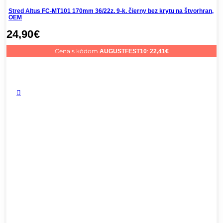
Stred Altus FC-MT101 170mm 36/22z. 9-k. čierny bez krytu na štvorhran,
OEM
24,90
€
Cena s kódom
:
AUGUSTFEST10
22,41
€