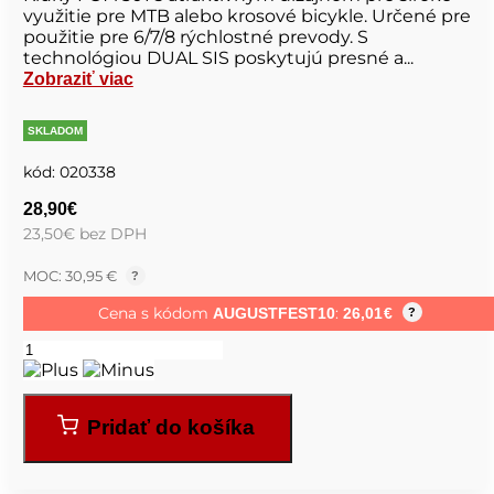
využitie pre MTB alebo krosové bicykle. Určené pre
použitie pre 6/7/8 rýchlostné prevody. S
technológiou DUAL SIS poskytujú presné a...
Zobraziť viac
SKLADOM
kód:
020338
28,90
€
23,50
€
bez DPH
MOC: 30,95 €
?
Cena s kódom
:
AUGUSTFEST10
26,01
€
?
Pridať do košíka