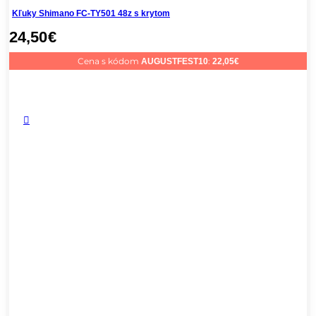
Kľuky Shimano FC-TY501 48z s krytom
24,50
€
Cena s kódom
:
AUGUSTFEST10
22,05
€