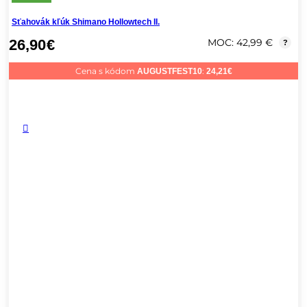
Sťahovák kľúk Shimano Hollowtech II.
26,90
€
MOC: 42,99 €
?
Cena s kódom
:
AUGUSTFEST10
24,21
€