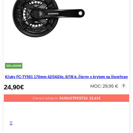
SKLADOM
Kľuky FC-TY501 170mm 42/34/24z. 6/7/8-k. čierny s krytom na štvorhran
24,90
€
MOC: 29,95 €
?
Cena s kódom
:
AUGUSTFEST10
22,41
€