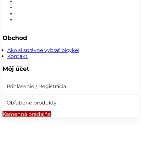
Nohavice
Vesty
Šatky a čiapky
Plášte na bicykel
Obchod
Ako si správne vybrať bicykel
Kontakt
Môj účet
Prihlásenie / Registrácia
Obľúbené produkty
Kamenná predajňa