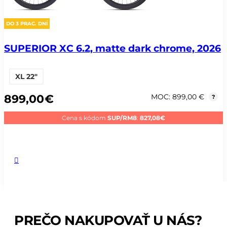
DO 3 PRAC. DNÍ
SUPERIOR XC 6.2, matte dark chrome, 2026
XL 22"
899,00
€
MOC: 899,00 €
?
Cena s kódom
SUP/RM8
:
827,08
€
PREČO NAKUPOVAŤ U NÁS?