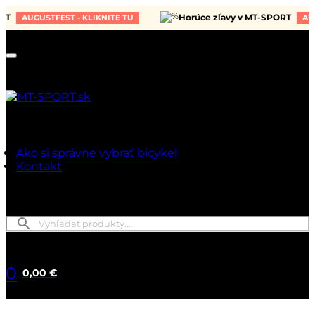
Horúce zľavy v MT-SPORT
AUGUSTFEST - KLIKNITE TU
AUGUST
Ako si správne vybrať bicykel
Kontakt
0
0,00 €