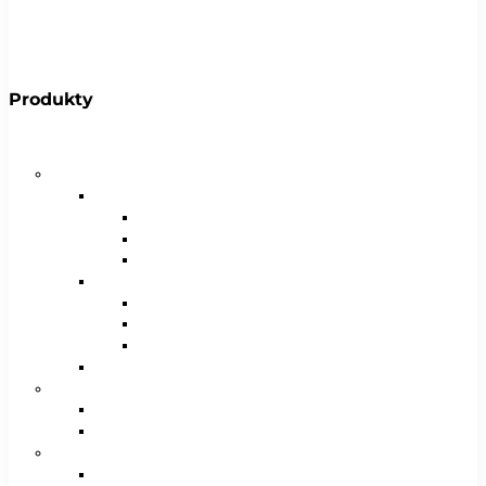
Produkty
Bicykle
Horské bicykle
Pánske
29″
27,5″
26″
Dámske
29″
27,5″
26″
Juniorské / chlapčenské / dievčenské
Krosové bicykle
Pánske
Dámske
Trekingové bicykle
Pánske