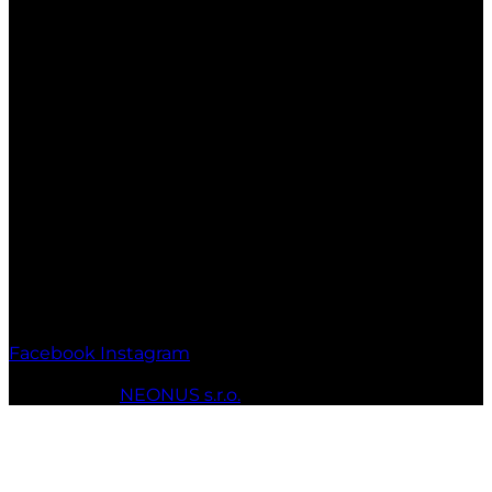
Otváracie hodiny:
Po-Pia: 7:00-17:00
So: 7:00-17:00
Ne: Zatvorené
Facebook
Instagram
© 2010 - 2026 MT-SPORT.sk Všetky práva vyhradené.
Webstránky
NEONUS s.r.o.