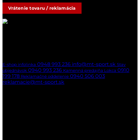
Vrátenie tovaru / reklamácia
Kontakty
Ak nedvíhame,
ozveme sa naspäť
hneď ako to bude možné
0948 993 236
info@mt-sport.sk
E-shop infolinka
Stav
0940 993 236
0910
objednávok
Kamenná predajňa Lokca
199 178
0940 506 003
Reklamačné oddelenie
reklamacie@mt-sport.sk
Kamenná predajňa
MT-SPORT
Hradská 141/22
029 51 Lokca