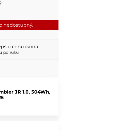
ý
to nedostupný.
ú ponuku
bler JR 1.0, 504Wh,
25