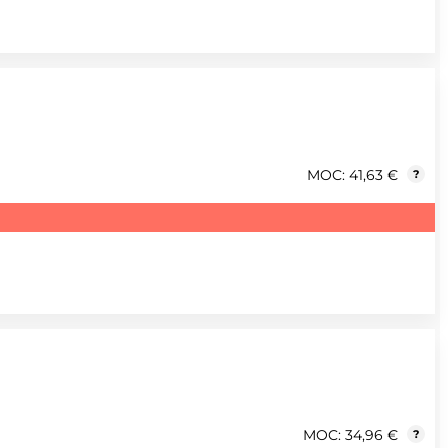
MOC: 41,63 €
?
MOC: 34,96 €
?