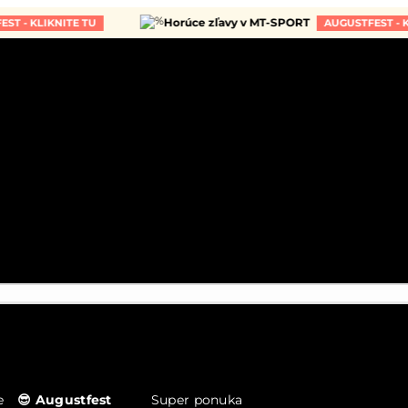
Horúce zľavy v MT-SPORT
LIKNITE TU
AUGUSTFEST - KLIKNIT
e
😎 Augustfest
Super ponuka