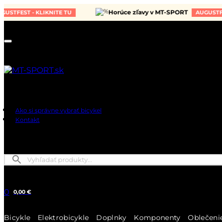
Horúce zľavy v MT-SPORT
ST - KLIKNITE TU
AUGUSTFEST - K
Ako si správne vybrať bicykel
Kontakt
0
0,00 €
Bicykle
Elektrobicykle
Doplnky
Komponenty
Oblečeni