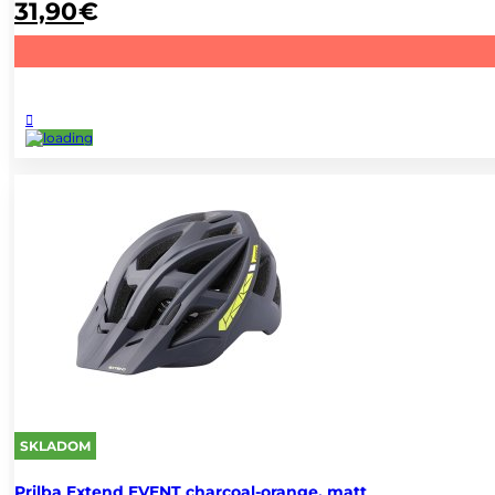
31,90
€
SKLADOM
Prilba Extend EVENT charcoal-orange, matt