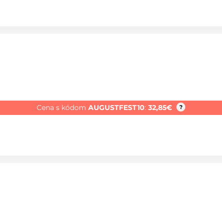
Cena s kódom
AUGUSTFEST10
:
32,85
€
?