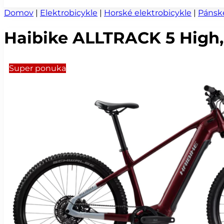
Domov
|
Elektrobicykle
|
Horské elektrobicykle
|
Pánsk
Haibike ALLTRACK 5 High, 2
Super ponuka