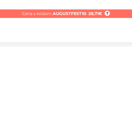
Cena s kódom
AUGUSTFEST10
:
28,71
€
?