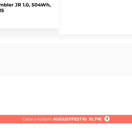
bler JR 1.0, 504Wh,
25
Cena s kódom
AUGUSTFEST10
:
10,71
€
?