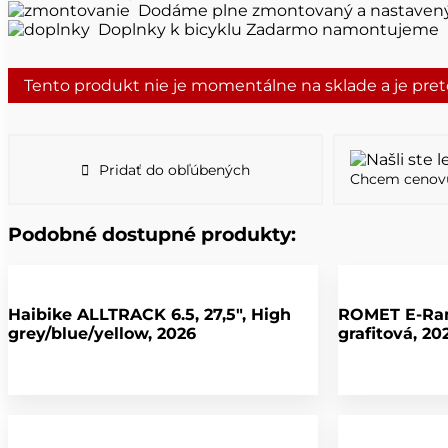
Dodáme plne zmontovaný a nastaven
Doplnky k bicyklu Zadarmo namontujeme
Tento produkt nie je momentálne na sklade a je pre
Pridať do obľúbených
Chcem cenov
Podobné dostupné produkty:
Haibike ALLTRACK 6.5, 27,5″, High
ROMET E-Ram
grey/blue/yellow, 2026
grafitová, 20