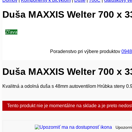
Domov
|
Komponenty k bicyklom
|
Duše
|
700C
|
Galuskový ven
Duša MAXXIS Welter 700 x 3
Zľava
Poradenstvo pri výbere produktov
0948
Duša MAXXIS Welter 700 x 3
Kvalitná a odolná duša s 48mm autoventilom Hrúbka steny 
Tento produkt nie je momentálne na sklade a je preto nedos
Upozorni