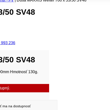
til - FV
|
Duša MAXXIS Welter 700 x 33/50 SV48
3/50 SV48
 993 236
3/50 SV48
0.90mm Hmotnosť 130g.
tupný.
ť ma na dostupnosť