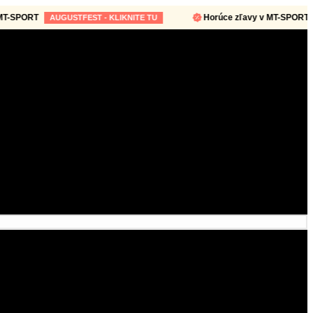
SPORT
Horúce zľavy v MT-SPORT
AUGUSTFEST - KLIKNITE TU
AU