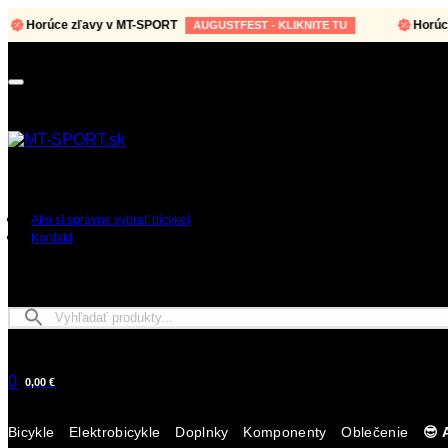
Horúce zľavy v MT-SPORT
Horúce zľ
AUGUSTFEST - KLIKNITE TU
Ako si správne vybrať bicykel
Kontakt
0
0,00 €
Bicykle
Elektrobicykle
Doplnky
Komponenty
Oblečenie
😎 