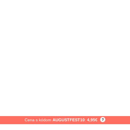
Cena s kódom
AUGUSTFEST10
:
4,95
€
?