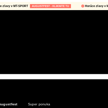
avy v MT-SPORT
Horúce zľavy v MT-
AUGUSTFEST - KLIKNITE TU
Augustfest
Super ponuka