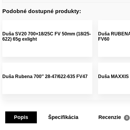
Podobné dostupné produkty:
Duša SV20 700×18/25C FV 50mm (18/25-
Duša RUBENA,
622) 65g exlight
FV60
Duša Rubena 700″ 28-47/622-635 FV47
Duša MAXXIS 
Popis
Špecifikácia
Recenzie
0