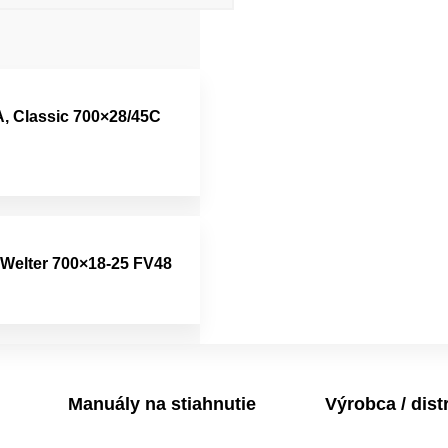
 Classic 700×28/45C
Welter 700×18-25 FV48
Manuály na stiahnutie
Výrobca / dist