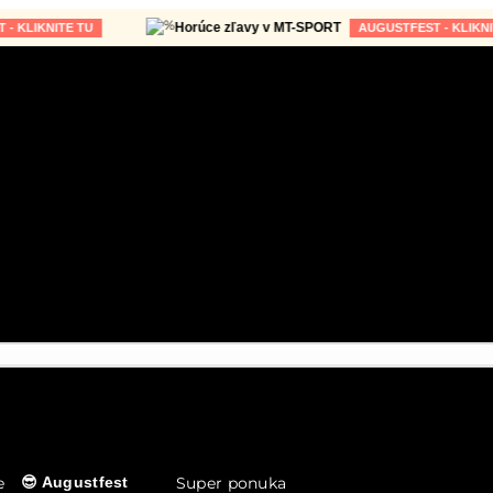
Horúce zľavy v MT-SPORT
NITE TU
AUGUSTFEST - KLIKNITE TU
e
Super ponuka
😎 Augustfest