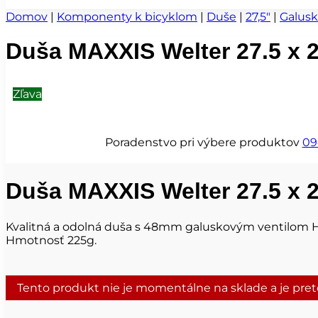
Domov
|
Komponenty k bicyklom
|
Duše
|
27,5"
|
Galusk
Duša MAXXIS Welter 27.5 x 2
Zľava
Poradenstvo pri výbere produktov
09
Duša MAXXIS Welter 27.5 x 2
Kvalitná a odolná duša s 48mm galuskovým ventilom
Hmotnosť 225g.
Tento produkt nie je momentálne na sklade a je pre