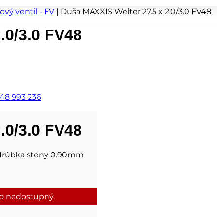
ový ventil - FV
|
Duša MAXXIS Welter 27.5 x 2.0/3.0 FV48
.0/3.0 FV48
48 993 236
.0/3.0 FV48
 Hrúbka steny 0.90mm
to nedostupný.