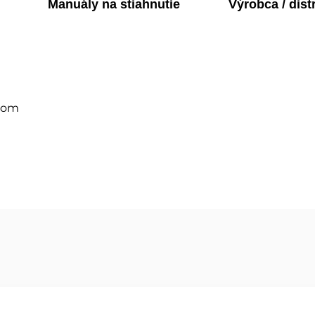
Manuály na stiahnutie
Výrobca / dist
ilom