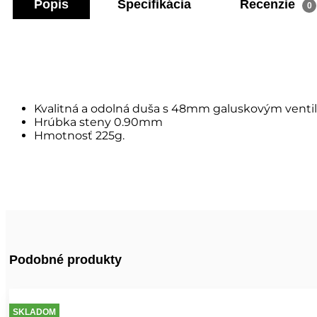
Popis
Špecifikácia
Recenzie
0
Kvalitná a odolná duša s 48mm galuskovým vent
Hrúbka steny 0.90mm
Hmotnosť 225g.
Podobné produkty
SKLADOM