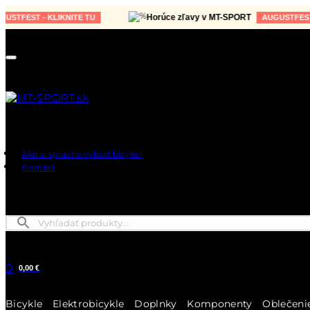
Horúce zľavy v MT-SPORT
ST - KLIKNITE TU
AUGUSTFEST - KLIK
Ako si správne vybrať bicykel
Kontakt
0
0,00 €
Bicykle
Elektrobicykle
Doplnky
Komponenty
Oblečeni