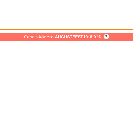
Cena s kódom
:
AUGUSTFEST10
8,01
€
?