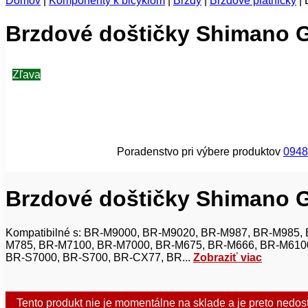
Domov
|
Komponenty k bicyklom
|
Brzdy
|
Brzdové platničky
|
Brzdové doštičky Shimano 
Zľava
Poradenstvo pri výbere produktov
0948
Brzdové doštičky Shimano 
Kompatibilné s: BR-M9000, BR-M9020, BR-M987, BR-M985,
M785, BR-M7100, BR-M7000, BR-M675, BR-M666, BR-M610
BR-S7000, BR-S700, BR-CX77, BR...
Zobraziť viac
Tento produkt nie je momentálne na sklade a je preto nedos