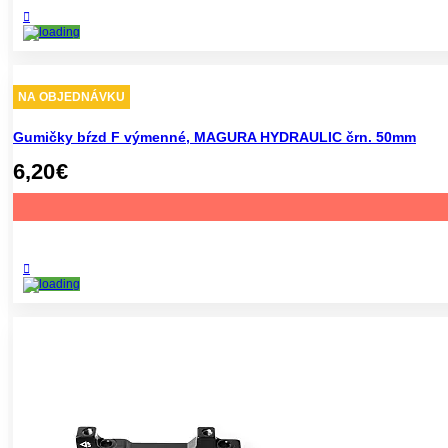
NA OBJEDNÁVKU
Gumičky bŕzd F výmenné, MAGURA HYDRAULIC črn. 50mm
6,20
€