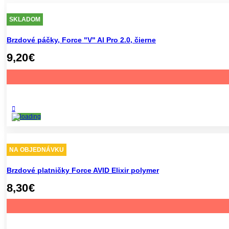
SKLADOM
Brzdové páčky, Force "V" Al Pro 2.0, čierne
9,20
€
NA OBJEDNÁVKU
Brzdové platničky Force AVID Elixir polymer
8,30
€