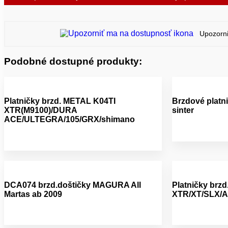
Upozorni
Podobné dostupné produkty:
Platničky brzd. METAL K04TI
Brzdové platni
XTR(M9100)/DURA
sinter
ACE/ULTEGRA/105/GRX/shimano
DCA074 brzd.doštičky MAGURA All
Platničky brzd
Martas ab 2009
XTR/XT/SLX/