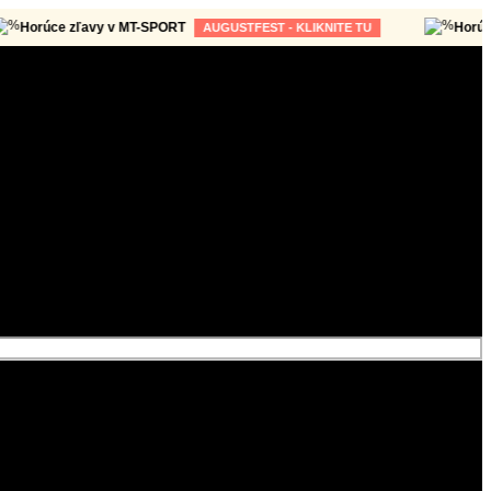
úce zľavy v MT-SPORT
Horúce zľav
AUGUSTFEST - KLIKNITE TU