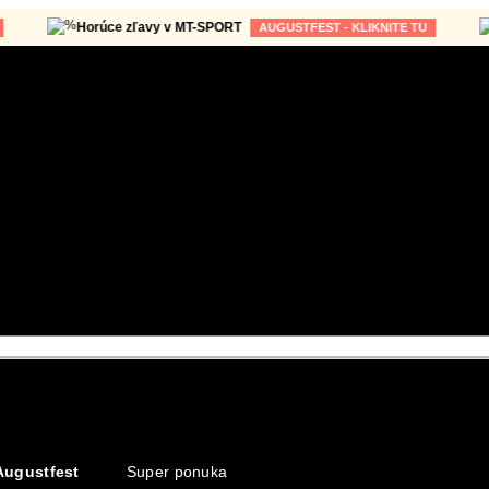
Horúce zľavy v MT-SPORT
Hor
AUGUSTFEST - KLIKNITE TU
Augustfest
Super ponuka