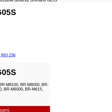
Brzdové doštičky Shimano G05S
G05S
 993 236
G05S
 BR-M8100, BR-M8000, BR-
0, BR-M6000, BR-M615,
tupný.