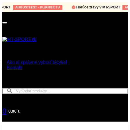
ORT
Horúce zľavy v MT-SPORT
AUGUSTFEST - KLIKNITE TU
AUGUST
Ako si správne vybrať bicykel
Kontakt
0
0,00 €