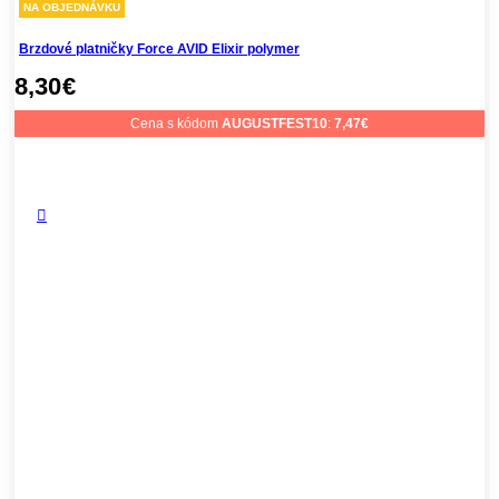
NA OBJEDNÁVKU
Brzdové platničky Force AVID Elixir polymer
8,30
€
Cena s kódom
AUGUSTFEST10
:
7,47
€