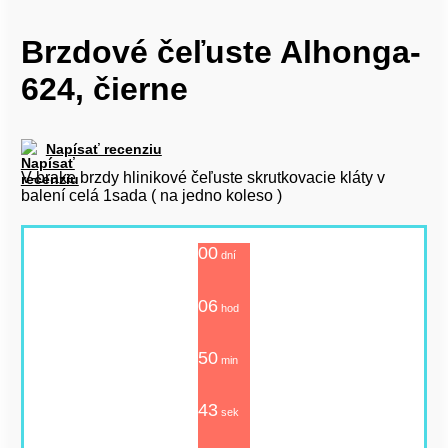
Brzdové čeľuste Alhonga-
624, čierne
Napísať recenziu
V-brake brzdy hlinikové čeľuste skrutkovacie kláty v
balení celá 1sada ( na jedno koleso )
00
dní
06
hod
50
min
42
sek