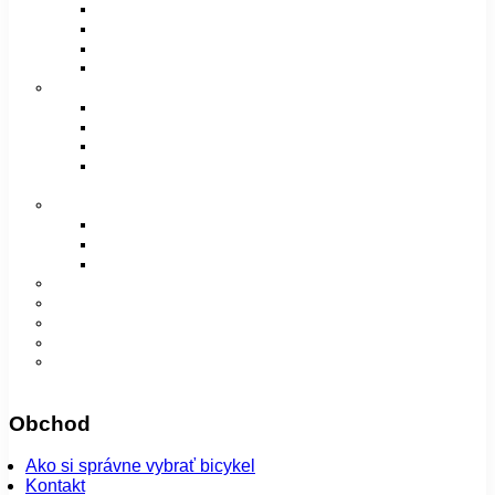
Pánske / Unisex sedlá
Dámske sedlá
Detské sedlá
Poťahy na sedlá
Vidlice, tlmiče a rámy
Vidlice
Tlmiče
Príslušenstvo
Rámy a príslušenstvo
Oblečenie
Bundy
Dámske
Detské
Pánske/UNI
Super ponuka
😎 Augustfest
Návleky
Nohavice
Vesty
Šatky a čiapky
Plášte na bicykel
Obchod
Ako si správne vybrať bicykel
Kontakt