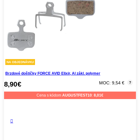
NA OBJEDNÁVKU
Brzdové doštičky FORCE AVID Elixir, Al zákl. polymer
8,90
€
MOC: 9,54 €
?
Cena s kódom
AUGUSTFEST10
:
8,01
€