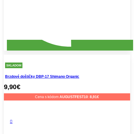
SKLADOM
Brzdové doštičky DBP-17 Shimano Organic
9,90
€
Cena s kódom
AUGUSTFEST10
:
8,91
€