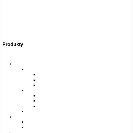
Produkty
Bicykle
Horské bicykle
Pánske
29″
27,5″
26″
Dámske
29″
27,5″
26″
Juniorské / chlapčenské / dievčenské
Krosové bicykle
Pánske
Dámske
Trekingové bicykle