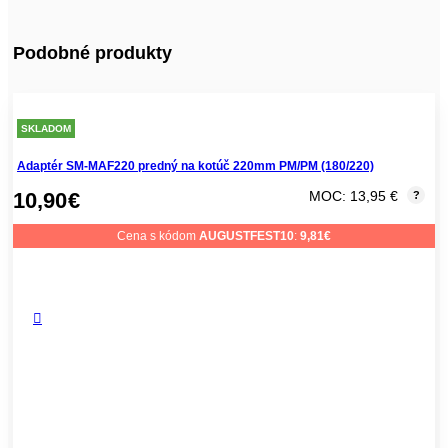
Podobné produkty
SKLADOM
Adaptér SM-MAF220 predný na kotúč 220mm PM/PM (180/220)
10,90
€
MOC: 13,95 €
?
Cena s kódom
AUGUSTFEST10
:
9,81
€