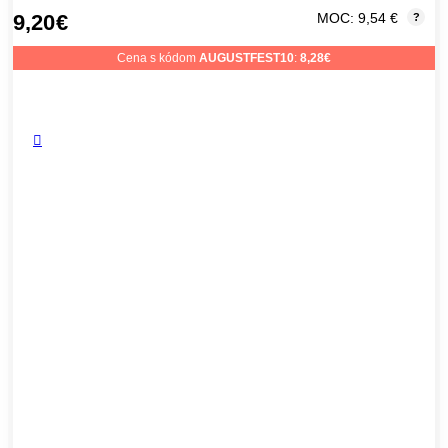
9,20
€
MOC: 9,54 €
?
Cena s kódom
AUGUSTFEST10
:
8,28
€