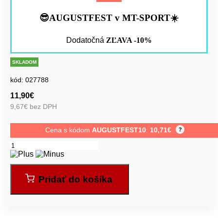
😎AUGUSTFEST v MT-SPORT☀️
Dodatočná
ZĽAVA -10%
SKLADOM
kód:
027788
11,90
€
9,67
€
bez DPH
Cena s kódom
AUGUSTFEST10
:
10,71
€
?
Pridať do košíka