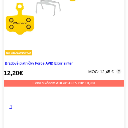
NA OBJEDNÁVKU
Brzdové platničky Force AVID Elixir sinter
12,20
€
MOC: 12,45 €
?
Cena s kódom
AUGUSTFEST10
:
10,98
€