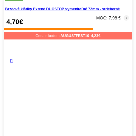
Brzdové klátiky Extend DUOSTOP, vymeniteľné 72mm - strieborné
MOC: 7,98 €
?
4,70
€
Cena s kódom
AUGUSTFEST10
:
4,23
€