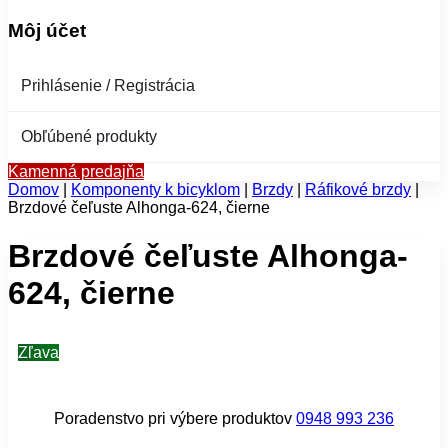
Môj účet
Prihlásenie / Registrácia
Obľúbené produkty
Kamenná predajňa
Domov
|
Komponenty k bicyklom
|
Brzdy
|
Ráfikové brzdy
|
Brzdové čeľuste Alhonga-624, čierne
Brzdové čeľuste Alhonga-
624, čierne
Zľava
Poradenstvo pri výbere produktov
0948 993 236