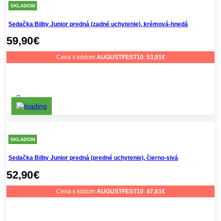
SKLADOM
Sedačka Bilby Junior predná (zadné uchytenie), krémová-hnedá
59,90
€
Cena s kódom
AUGUSTFEST10
:
53,91
€
SKLADOM
Sedačka Bilby Junior predná (predné uchytenie), čierno-sivá
52,90
€
Cena s kódom
AUGUSTFEST10
:
47,61
€