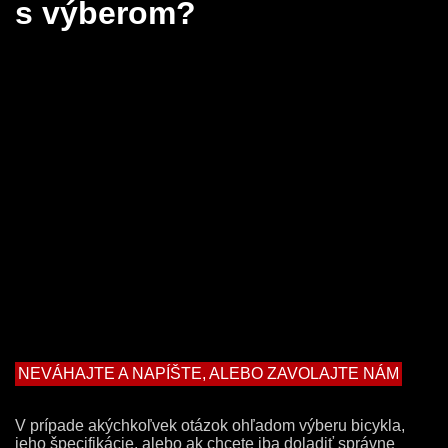
s výberom?
NEVÁHAJTE A NAPÍŠTE, ALEBO ZAVOLAJTE NÁM
V prípade akýchkoľvek otázok ohľadom výberu bicykla,
jeho špecifikácie, alebo ak chcete iba doladiť správne