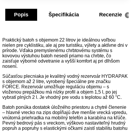
Popis
Špecifikácia
Recenzie
0
Praktický batoh s objemom 22 litrov je ideálnou voľbou
nielen pre cyklistiku, ale aj pre turistiku, výlety a aktívne dni v
prírode. Vďaka premyslenému chrbtovému systému s
kovovou výstuhou batoh nesedí priamo na chrbte, čo
zaisťuje výborné odvetranie a vyšší komfort aj pri dlhšom
nosení.
Súčasťou plecniaka je kvalitný vodný rezervoár HYDRAPAK
s objemom až 2 litre, vyrobený špeciálne pre značku
FORCE. Rezervoár umožňuje reguláciu objemu – s
vloženou prepážkou má nízky profil a objem 1,5 l, po jej
vybratí plných 2 l. Je vhodný pre vodu s teplotou až 60 °C.
Batoh ponúka dostatok úložného priestoru a chytré členenie
– hlavné vrecko na zips dopĺňajú dve menšie vrecká vpredu,
vnútorná priehradka na mobilný telefón a karabína na kľúče.
Pevný bedrový pás s vreckom, výškovo nastaviteľný hrudný
popruh a popruhy s elastickými očkami zaistí stabilitu batohu