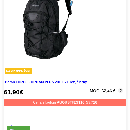
NA OBJEDNÁVKU
Batoh FORCE JORDAN PLUS 20L + 2L rez, čierny
61,90
€
MOC: 62,46 €
?
Cena s kódom
AUGUSTFEST10
:
55,71
€