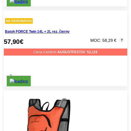
NA OBJEDNÁVKU
Batoh FORCE Twin 14L + 2L rez, čierny
57,90
€
MOC: 58,29 €
?
Cena s kódom
AUGUSTFEST10
:
52,11
€