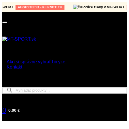
PORT
Horúce zľavy v MT-SPORT
AUGUSTFEST - KLIKNITE TU
AUG
Ako si správne vybrať bicykel
Kontakt
0
0,00 €