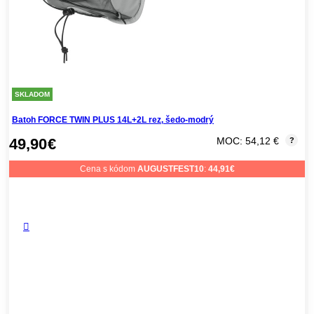
SKLADOM
Batoh FORCE TWIN PLUS 14L+2L rez, šedo-modrý
49,90
€
MOC: 54,12 €
?
Cena s kódom
AUGUSTFEST10
:
44,91
€