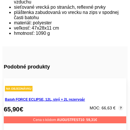
vzduchu
sieťované vrecká po stranách, reflexné prvky
pláštenka zabudovaná vo vrecku na zips v spodnej
časti batohu
materiál: polyester
veľkosť: 47x28x11 cm
hmotnosť: 1090 g
Podobné produkty
NA OBJEDNÁVKU
Batoh FORCE ECLIPSE, 12L, sivý + 2L rezervoár
65,90
€
MOC: 66,63 €
?
Cena s kódom
AUGUSTFEST10
:
59,31
€