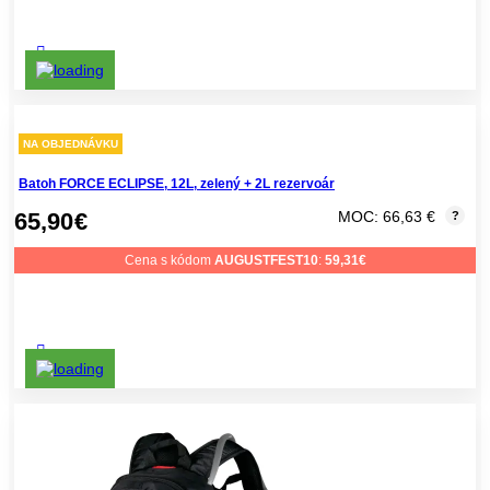
NA OBJEDNÁVKU
Batoh FORCE ECLIPSE, 12L, zelený + 2L rezervoár
65,90
€
MOC: 66,63 €
?
Cena s kódom
AUGUSTFEST10
:
59,31
€