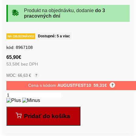
Produkt na objednávku, dodanie
do 3
pracovných dní
Dostupné: 5 a viac
NA OBJEDNÁVKU
kód:
8967108
65,90
€
53,58
€
bez DPH
MOC: 66,63 €
?
Cena s kódom
AUGUSTFEST10
:
59,31
€
?
Pridať do košíka