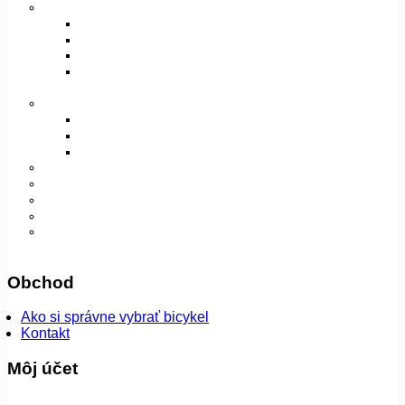
Vidlice, tlmiče a rámy
Vidlice
Tlmiče
Príslušenstvo
Rámy a príslušenstvo
Oblečenie
Bundy
Dámske
Detské
Pánske/UNI
Super ponuka
😎 Augustfest
Návleky
Nohavice
Vesty
Šatky a čiapky
Plášte na bicykel
Obchod
Ako si správne vybrať bicykel
Kontakt
Môj účet