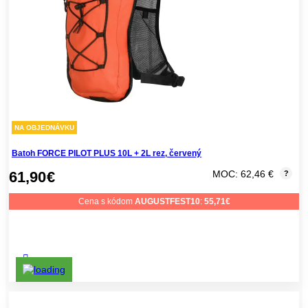
NA OBJEDNÁVKU
Batoh FORCE PILOT PLUS 10L + 2L rez, červený
61,90
€
MOC: 62,46 €
?
Cena s kódom
AUGUSTFEST10
:
55,71
€