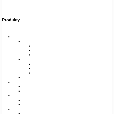
Produkty
Bicykle
Horské bicykle
Pánske
29″
27,5″
26″
Dámske
29″
27,5″
26″
Juniorské / chlapčenské / dievčenské
Krosové bicykle
Pánske
Dámske
Trekingové bicykle
Pánske
Dámske
Detské bicykle
12″