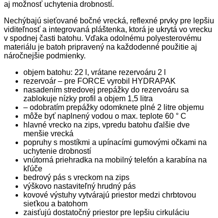
aj možnosť uchytenia drobností.
Nechýbajú sieťované bočné vrecká, reflexné prvky pre lepšiu
viditeľnosť a integrovaná pláštenka, ktorá je ukrytá vo vrecku
v spodnej časti batohu. Vďaka odolnému polyesterovému
materiálu je batoh pripravený na každodenné použitie aj
náročnejšie podmienky.
objem batohu: 22 l, vrátane rezervoáru 2 l
rezervoár – pre FORCE vyrobil HYDRAPAK
nasadením stredovej prepážky do rezervoáru sa
zablokuje nízky profil a objem 1,5 litra
– odobratím prepážky odomknete plné 2 litre objemu
môže byť naplnený vodou o max. teplote 60 ° C
hlavné vrecko na zips, vpredu batohu ďalšie dve
menšie vrecká
popruhy s mostíkmi a upínacími gumovými očkami na
uchytenie drobností
vnútorná priehradka na mobilný telefón a karabína na
kľúče
bedrový pás s vreckom na zips
výškovo nastaviteľný hrudný pás
kovové výstuhy vytvárajú priestor medzi chrbtovou
sieťkou a batohom
zaisťujú dostatočný priestor pre lepšiu cirkuláciu