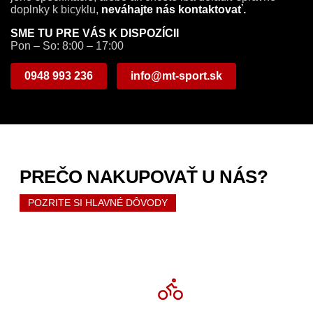
doplnky k bicyklu,
neváhajte nás kontaktovať.
SME TU PRE VÁS K DISPOZÍCII
Pon – So: 8:00 – 17:00
0948 993 236
info@mt-sport.sk
PREČO NAKUPOVAŤ U NÁS?
POZRITE SI HLAVNÉ DÔVODY